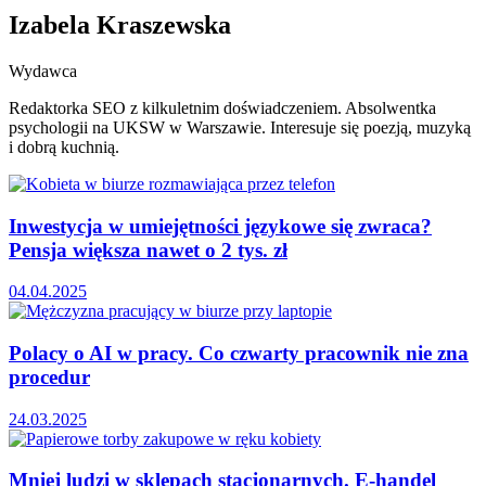
Izabela Kraszewska
Wydawca
Redaktorka SEO z kilkuletnim doświadczeniem. Absolwentka
psychologii na UKSW w Warszawie. Interesuje się poezją, muzyką
i dobrą kuchnią.
Inwestycja w umiejętności językowe się zwraca?
Pensja większa nawet o 2 tys. zł
04.04.2025
Polacy o AI w pracy. Co czwarty pracownik nie zna
procedur
24.03.2025
Mniej ludzi w sklepach stacjonarnych. E-handel