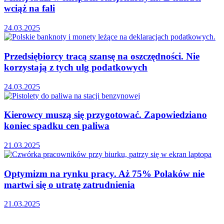
wciąż na fali
24.03.2025
Przedsiębiorcy tracą szansę na oszczędności. Nie
korzystają z tych ulg podatkowych
24.03.2025
Kierowcy muszą się przygotować. Zapowiedziano
koniec spadku cen paliwa
21.03.2025
Optymizm na rynku pracy. Aż 75% Polaków nie
martwi się o utratę zatrudnienia
21.03.2025