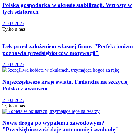
Polska gospodarka w okresie stabilizacji. Wzrosty w
tych sektorach
21.03.2025
Tylko u nas
Lęk przed założeniem własnej firmy. "Perfekcjonizm
pozbawia przedsiębiorców motywacji"
21.03.2025
Najszczęśliwsze kraje świata. Finlandia na szczycie,
Polska z awansem
21.03.2025
Tylko u nas
Nowa droga po wypaleniu zawodowym?
"Przedsiębiorczość daje autonomię i swobodę"