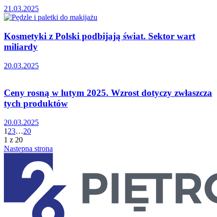
21.03.2025
Kosmetyki z Polski podbijają świat. Sektor wart
miliardy
20.03.2025
Ceny rosną w lutym 2025. Wzrost dotyczy zwłaszcza
tych produktów
20.03.2025
1
2
3
…
20
1 z 20
Następna strona