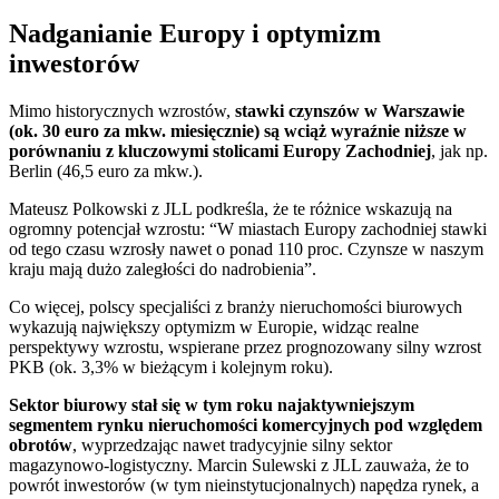
Nadganianie Europy i optymizm
inwestorów
Mimo historycznych wzrostów,
stawki czynszów w Warszawie
(ok. 30 euro za mkw. miesięcznie) są wciąż wyraźnie niższe w
porównaniu z kluczowymi stolicami Europy Zachodniej
, jak np.
Berlin (46,5 euro za mkw.).
Mateusz Polkowski z JLL podkreśla, że te różnice wskazują na
ogromny potencjał wzrostu: “W miastach Europy zachodniej stawki
od tego czasu wzrosły nawet o ponad 110 proc. Czynsze w naszym
kraju mają dużo zaległości do nadrobienia”.
Co więcej, polscy specjaliści z branży nieruchomości biurowych
wykazują największy optymizm w Europie, widząc realne
perspektywy wzrostu, wspierane przez prognozowany silny wzrost
PKB (ok. 3,3% w bieżącym i kolejnym roku).
Sektor biurowy stał się w tym roku najaktywniejszym
segmentem rynku nieruchomości komercyjnych pod względem
obrotów
, wyprzedzając nawet tradycyjnie silny sektor
magazynowo-logistyczny. Marcin Sulewski z JLL zauważa, że to
powrót inwestorów (w tym nieinstytucjonalnych) napędza rynek, a