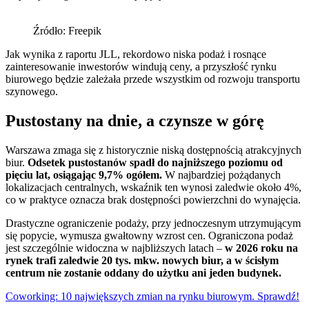
Źródło: Freepik
Jak wynika z raportu JLL, rekordowo niska podaż i rosnące
zainteresowanie inwestorów windują ceny, a przyszłość rynku
biurowego będzie zależała przede wszystkim od rozwoju transportu
szynowego.
Pustostany na dnie, a czynsze w górę
Warszawa zmaga się z historycznie niską dostępnością atrakcyjnych
biur.
Odsetek pustostanów spadł do najniższego poziomu od
pięciu lat, osiągając 9,7% ogółem.
W najbardziej pożądanych
lokalizacjach centralnych, wskaźnik ten wynosi zaledwie około 4%,
co w praktyce oznacza brak dostępności powierzchni do wynajęcia.
Drastyczne ograniczenie podaży, przy jednoczesnym utrzymującym
się popycie, wymusza gwałtowny wzrost cen. Ograniczona podaż
jest szczególnie widoczna w najbliższych latach –
w 2026 roku na
rynek trafi zaledwie 20 tys. mkw. nowych biur, a w ścisłym
centrum nie zostanie oddany do użytku ani jeden budynek.
Coworking: 10 największych zmian na rynku biurowym. Sprawdź!