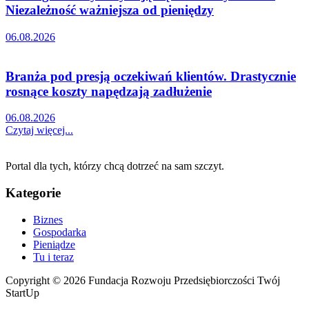
Niezależność ważniejsza od pieniędzy
06.08.2026
Branża pod presją oczekiwań klientów. Drastycznie
rosnące koszty napędzają zadłużenie
06.08.2026
Czytaj więcej...
Portal dla tych, którzy chcą dotrzeć na sam szczyt.
Kategorie
Biznes
Gospodarka
Pieniądze
Tu i teraz
Copyright © 2026 Fundacja Rozwoju Przedsiębiorczości Twój
StartUp