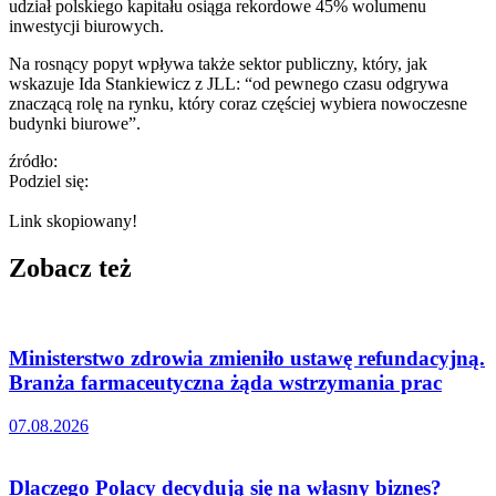
udział polskiego kapitału osiąga rekordowe 45% wolumenu
inwestycji biurowych.
Na rosnący popyt wpływa także sektor publiczny, który, jak
wskazuje Ida Stankiewicz z JLL: “od pewnego czasu odgrywa
znaczącą rolę na rynku, który coraz częściej wybiera nowoczesne
budynki biurowe”.
źródło:
Podziel się:
Link skopiowany!
Zobacz też
Ministerstwo zdrowia zmieniło ustawę refundacyjną.
Branża farmaceutyczna żąda wstrzymania prac
07.08.2026
Dlaczego Polacy decydują się na własny biznes?