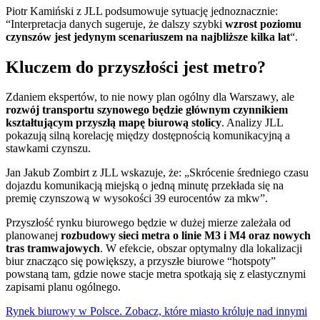
Piotr Kamiński z JLL podsumowuje sytuację jednoznacznie:
“Interpretacja danych sugeruje, że dalszy szybki
wzrost poziomu
czynszów jest jedynym scenariuszem na najbliższe kilka lat
“.
Kluczem do przyszłości jest metro?
Zdaniem ekspertów, to nie nowy plan ogólny dla Warszawy, ale
rozwój transportu szynowego będzie głównym czynnikiem
kształtującym przyszłą mapę biurową stolicy
. Analizy JLL
pokazują silną korelację między dostępnością komunikacyjną a
stawkami czynszu.
Jan Jakub Zombirt z JLL wskazuje, że: „Skrócenie średniego czasu
dojazdu komunikacją miejską o jedną minutę przekłada się na
premię czynszową w wysokości 39 eurocentów za mkw”.
Przyszłość rynku biurowego będzie w dużej mierze zależała od
planowanej
rozbudowy sieci metra o linie M3 i M4 oraz nowych
tras tramwajowych
. W efekcie, obszar optymalny dla lokalizacji
biur znacząco się powiększy, a przyszłe biurowe “hotspoty”
powstaną tam, gdzie nowe stacje metra spotkają się z elastycznymi
zapisami planu ogólnego.
Rynek biurowy w Polsce. Zobacz, które miasto króluje nad innymi