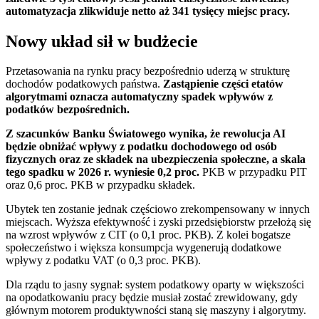
automatyzacja zlikwiduje netto aż 341 tysięcy miejsc pracy.
Nowy układ sił w budżecie
Przetasowania na rynku pracy bezpośrednio uderzą w strukturę
dochodów podatkowych państwa.
Zastąpienie części etatów
algorytmami oznacza automatyczny spadek wpływów z
podatków bezpośrednich.
Z szacunków Banku Światowego wynika, że rewolucja AI
będzie obniżać wpływy z podatku dochodowego od osób
fizycznych oraz ze składek na ubezpieczenia społeczne, a skala
tego spadku w 2026 r. wyniesie 0,2 proc.
PKB w przypadku PIT
oraz 0,6 proc. PKB w przypadku składek.
Ubytek ten zostanie jednak częściowo zrekompensowany w innych
miejscach. Wyższa efektywność i zyski przedsiębiorstw przełożą się
na wzrost wpływów z CIT (o 0,1 proc. PKB). Z kolei bogatsze
społeczeństwo i większa konsumpcja wygenerują dodatkowe
wpływy z podatku VAT (o 0,3 proc. PKB).
Dla rządu to jasny sygnał: system podatkowy oparty w większości
na opodatkowaniu pracy będzie musiał zostać zrewidowany, gdy
głównym motorem produktywności staną się maszyny i algorytmy.