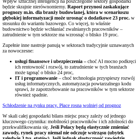
Wpływ sztucznej inteligencji na poszczególne sektory gospodarki
będzie skrajnie nierównomierny.
Raport przynosi zaskakujące
prognozy m.in. dla branży budowlanej, która w scenariuszu
głębokiej informatyzacji może urosnąć o dodatkowe 23 proc.
w
stosunku do wariantu bazowego. Co więcej, to właśnie
budownictwo będzie wchłaniać zwalnianych pracowników –
zatrudnienie w tym sektorze ma wzrosnąć o blisko 19 proc.
Zupełnie inne nastroje panują w sektorach tradycyjnie uznawanych
za nowoczesne:
usługi finansowe i ubezpieczenia –
choć AI mocno podkręci
ich rentowność i rozwój, to zatrudnienie w tych branżach
może tąpnąć o blisko 24 proc,
IT i programowanie
– choć technologia przyspieszy rozwój
usług informatycznych, automatyzacja powtarzalnego kodu
sprawi, że zapotrzebowanie na pracowników w tym sektorze
również spadnie.
Schłodzenie na rynku pracy. Płace rosną wolniej od prognoz
W skali całej gospodarki bilans miejsc pracy zależy od jednego
kluczowego czynnika: mobilności pracowników i ich zdolności do
przekwalifikowania się.
Jeśli Polacy będą elastycznie zmieniać
zawody, rynek pracy niemal nie odczuje wstrząsu (ubytek
zaledwie 3 tys. etatów). Jeśli jednak elastyczność zawiedzie,