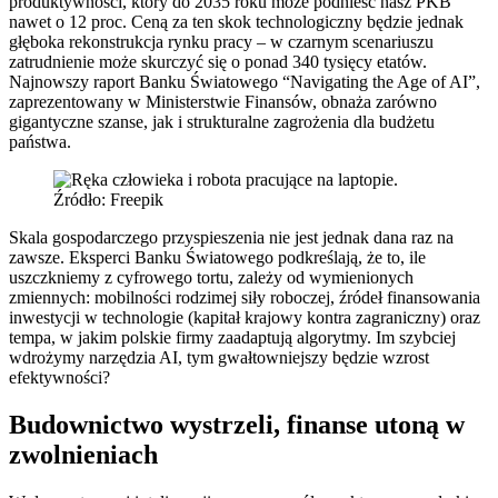
produktywności, który do 2035 roku może podnieść nasz PKB
nawet o 12 proc. Ceną za ten skok technologiczny będzie jednak
głęboka rekonstrukcja rynku pracy – w czarnym scenariuszu
zatrudnienie może skurczyć się o ponad 340 tysięcy etatów.
Najnowszy raport Banku Światowego “Navigating the Age of AI”,
zaprezentowany w Ministerstwie Finansów, obnaża zarówno
gigantyczne szanse, jak i strukturalne zagrożenia dla budżetu
państwa.
Źródło: Freepik
Skala gospodarczego przyspieszenia nie jest jednak dana raz na
zawsze. Eksperci Banku Światowego podkreślają, że to, ile
uszczkniemy z cyfrowego tortu, zależy od wymienionych
zmiennych: mobilności rodzimej siły roboczej, źródeł finansowania
inwestycji w technologie (kapitał krajowy kontra zagraniczny) oraz
tempa, w jakim polskie firmy zaadaptują algorytmy. Im szybciej
wdrożymy narzędzia AI, tym gwałtowniejszy będzie wzrost
efektywności?
Budownictwo wystrzeli, finanse utoną w
zwolnieniach