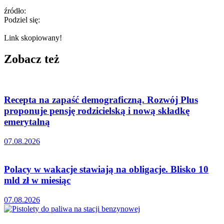
źródło:
Podziel się:
Link skopiowany!
Zobacz też
Recepta na zapaść demograficzną. Rozwój Plus
proponuje pensję rodzicielską i nową składkę
emerytalną
07.08.2026
Polacy w wakacje stawiają na obligacje. Blisko 10
mld zł w miesiąc
07.08.2026