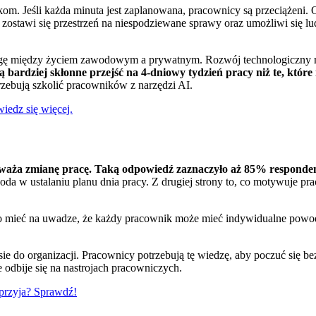
m. Jeśli każda minuta jest zaplanowana, pracownicy są przeciążeni. Ost
 zostawi się przestrzeń na niespodziewane sprawy oraz umożliwi się l
wagę między życiem zawodowym a prywatnym. Rozwój technologiczny ma
ą bardziej skłonne przejść na 4-dniowy tydzień pracy niż te, które 
trzebują szkolić pracowników z narzędzi AI.
iedz się więcej.
waża zmianę pracę. Taką odpowiedź zaznaczyło aż 85% responde
oda w ustalaniu planu dnia pracy. Z drugiej strony to, co motywuje 
 mieć na uwadze, że każdy pracownik może mieć indywidualne powody, k
esie do organizacji. Pracownicy potrzebują tę wiedzę, aby poczuć się be
 odbije się na nastrojach pracowniczych.
sprzyja? Sprawdź!