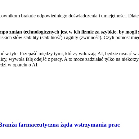
cownikom brakuje odpowiedniego doświadczenia i umiejętności. Dlatego
 zmian technologicznych jest w ich firmie za szybkie, by mogli 
ielskich słów stability (stabilność) i agility (zwinność). Czyli pomos
wać w tyle. Przepaść między tymi, którzy wdrażają AI, będzie rosnąć 
y, wywoła falę odejść z pracy. A to może zadziałać tylko na niekorzyść
dzi w oparciu o AI.
 Branża farmaceutyczna żąda wstrzymania prac