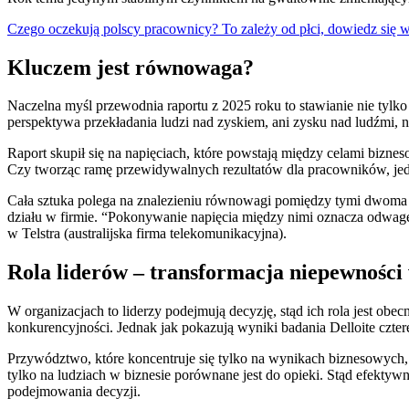
Czego oczekują polscy pracownicy? To zależy od płci, dowiedz się w
Kluczem jest równowaga?
Naczelna myśl przewodnia raportu z 2025 roku to stawianie nie tylko
perspektywa przekładania ludzi nad zyskiem, ani zysku nad ludźmi, 
Raport skupił się na napięciach, które powstają między celami bizn
Czy tworząc ramę przewidywalnych rezultatów dla pracowników, jedn
Cała sztuka polega na znalezieniu równowagi pomiędzy tymi dwoma sk
działu w firmie. “Pokonywanie napięcia między nimi oznacza odwagę
w Telstra (australijska firma telekomunikacyjna).
Rola liderów – transformacja niepewności
W organizacjach to liderzy podejmują decyzję, stąd ich rola jest obe
konkurencyjności. Jednak jak pokazują wyniki badania Delloite czte
Przywództwo, które koncentruje się tylko na wynikach biznesowych, je
tylko na ludziach w biznesie porównane jest do opieki. Stąd efekty
podejmowania decyzji.