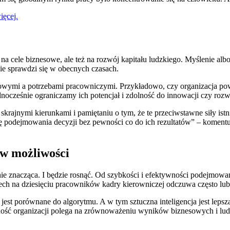
ięcej.
 na cele biznesowe, ale też na rozwój kapitału ludzkiego. Myślenie al
nie sprawdzi się w obecnych czasach.
esowymi a potrzebami pracowniczymi. Przykładowo, czy organizacja pow
ocześnie ograniczamy ich potencjał i zdolność do innowacji czy rozw
rajnymi kierunkami i pamiętaniu o tym, że te przeciwstawne siły ist
 podejmowania decyzji bez pewności co do ich rezultatów” – komentuj
 w możliwości
cnie znacząca. I będzie rosnąć. Od szybkości i efektywności podejmowa
rech na dziesięciu pracowników kadry kierowniczej odczuwa często lub
st porównane do algorytmu. A w tym sztuczna inteligencja jest lepsza 
wność organizacji polega na zrównoważeniu wyników biznesowych i ludz