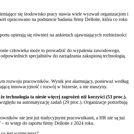
ieniające się środowisko pracy stawia wiele wyzwań organizacjom i
port opracowano na podstawie badania firmy Delloite, która co roku
portu opierają się również na ankietach ujawniających rozbieżności
 stronie człowieka może to prowadzić do wypalenia zawodowego,
e odpowiednich specjalistów do zarządzania zakupioną technologią.
nym rozwoju pracowników. Wynik jest alarmujący, ponieważ według
zającą innowacyjność i rozwój w biznesie, a nie maszyny.
echnologia ta niesie więcej zagrożeń niż korzyści (53 proc.).
 względu na automatyzację zadań (29 proc.). Organizacje potrzebują
acowników nie jest już tradycyjnymi pracownikami, a HR nie są już
 – to wstęp do raportu firmy Delloite z 2024 roku.
co jest ważne teraz?