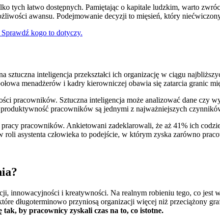
ko tych łatwo dostępnych. Pamiętając o kapitale ludzkim, warto zwró
możliwości awansu. Podejmowanie decyzji to mięsień, który niećwiczony
e. Sprawdź kogo to dotyczy.
ztuczna inteligencja przekształci ich organizację w ciągu najbliższyc
ołowa menadżerów i kadry kierowniczej obawia się zatarcia granic mi
ności pracowników. Sztuczna inteligencja może analizować dane czy w
i produktywność pracowników są jednymi z najważniejszych czynników 
j pracy pracowników. Ankietowani zadeklarowali, że aż 41% ich codzie
w roli asystenta człowieka to podejście, w którym zyska zarówno pracow
nia?
ji, innowacyjności i kreatywności. Na realnym robieniu tego, co jest 
, które długoterminowo przyniosą organizacji więcej niż przeciążony 
k, by pracownicy zyskali czas na to, co istotne.