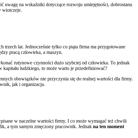
cić uwagę na wskaźniki dotyczące rozwoju umiejętności, dobrostanu
 wiotczeje.
h trzech lat. Jednocześnie tylko co piąta firma ma przygotowane
ędzy pracą człowieka, a maszyn.
ykonać rutynowe czynności dużo szybciej od człowieka. To jednak
kapitału ludzkiego, to może warto je przedefiniować?
nnych obowiązków nie przyczynia się do realnej wartości dla firmy.
nik, jak i organizacja.
wpisane w naczelne wartości firmy. I co może wymagać też chwili
grafik, a tym samym zmęczony pracownik. Jednak
na ten moment