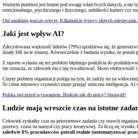
Ważnym punktem jest branie pod uwagę właściwych danych, a nie tyl
emocjonalnego, psychicznego i fizycznego, stabilności kariery czy 
Oni zarabiają jeszcze więcej. Kilkanaście tysięcy złotych miesięczni
Jaki jest wpływ AI?
Zdecydowana większość liderów (79%) spodziewa się, że generatywna s
działy HR na te zmiany. Równocześnie z badania wynika, że ponad p
Z raportu wyłania się też problem błędnego podejścia do produktyw
nie oznacza, że człowiek ma z nią rywalizować. Skoro efektywność 
Częsty problem organizacji polega na tym, że zależy im na widoczne
Te i inne rutynowe czynności może przejąć sztuczna inteligencja. AI 
Polska stoi przed wyzwaniem. Brakuje rąk do pracy? Sprawdź!
Ludzie mają wreszcie czas na istotne zada
Człowiek zyskałby czas na priorytetowe zadania czy rozwój organizac
przerwy, czasu na namysł czy pracy kreatywnej. Tu liczą się wyniki
zaledwie 8% pracodawców potrafi realnie zautomatyzować pracę ta