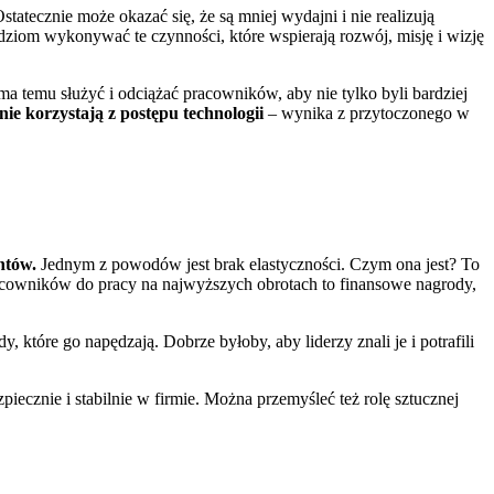
atecznie może okazać się, że są mniej wydajni i nie realizują
udziom wykonywać te czynności, które wspierają rozwój, misję i wizję
 temu służyć i odciążać pracowników, aby nie tylko byli bardziej
nie korzystają z postępu technologii
– wynika z przytoczonego w
ntów.
Jednym z powodów jest brak elastyczności. Czym ona jest? To
pracowników do pracy na najwyższych obrotach to finansowe nagrody,
tóre go napędzają. Dobrze byłoby, aby liderzy znali je i potrafili
zpiecznie i stabilnie w firmie. Można przemyśleć też rolę sztucznej