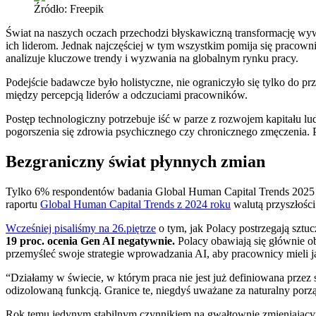
Źródło: Freepik
Świat na naszych oczach przechodzi błyskawiczną transformację wyw
ich liderom. Jednak najczęściej w tym wszystkim pomija się praco
analizuje kluczowe trendy i wyzwania na globalnym rynku pracy.
Podejście badawcze było holistyczne, nie ograniczyło się tylko do pr
między percepcją liderów a odczuciami pracowników.
Postęp technologiczny potrzebuje iść w parze z rozwojem kapitału 
pogorszenia się zdrowia psychicznego czy chronicznego zmęczenia. Po
Bezgraniczny świat płynnych zmian
Tylko 6% respondentów badania Global Human Capital Trends 2025 
raportu
Global Human Capital Trends z 2024 roku
walutą przyszłości
Wcześniej pisaliśmy na 26.piętrze
o tym, jak Polacy postrzegają sztuc
19 proc. ocenia Gen AI negatywnie.
Polacy obawiają się głównie ob
przemyśleć swoje strategie wprowadzania AI, aby pracownicy mieli jas
“Działamy w świecie, w którym praca nie jest już definiowana przez 
odizolowaną funkcją. Granice te, niegdyś uważane za naturalny porząd
Rok temu jedynym stabilnym czynnikiem na gwałtownie zmieniającym 