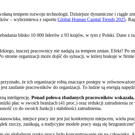
ołaną tempem rozwoju technologii. Dzisiejsze dynamiczne i ciągle zm
wników – wybrzmiewa z raportu
Global Human Capital Trends 2025
. Ra
zebadania blisko 10 000 liderów z 93 krajów, w tym z Polski. Dane z ra
ludzkiego, inaczej pracownicy nie nadążą za tempem zmian. Efekt? Po
 stronie organizacji może dojść do sytuacji, w której brakuje w firmi
przyznało, że ich organizacje robią znaczące postępy w zrównoważo
 jest zaufanie pracowników do organizacji. To ludzie są energią napęd
zną inteligencję.
Ponad połowa zbadanych pracowników wskazała, że t
niżki płac w swoich branżach (41 proc.) oraz redukcji zatrudnienia ze
ność co do swoich funkcji i stabilności zatrudnienia.
stanowiska, miejsce pracy nie jest już konkretnym miejscem, wielu pr
ek rzeczy, zanikają, a tradycyjne modele pracy stają się bezgraniczne”
się globalnym rynku pracy było koncentrowanie się na człowieku. A 