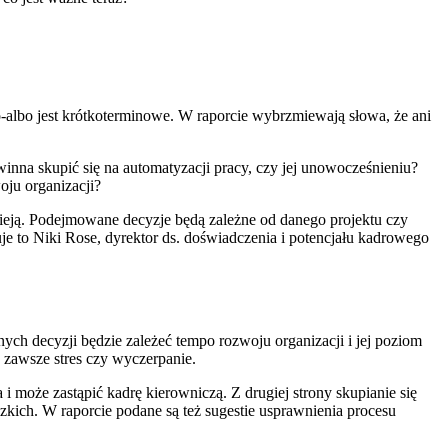
bo-albo jest krótkoterminowe. W raporcie wybrzmiewają słowa, że ani
inna skupić się na automatyzacji pracy, czy jej unowocześnieniu?
oju organizacji?
nieją. Podejmowane decyzje będą zależne od danego projektu czy
e to Niki Rose, dyrektor ds. doświadczenia i potencjału kadrowego
nych decyzji będzie zależeć tempo rozwoju organizacji i jej poziom
 zawsze stres czy wyczerpanie.
i może zastąpić kadrę kierowniczą. Z drugiej strony skupianie się
kich. W raporcie podane są też sugestie usprawnienia procesu