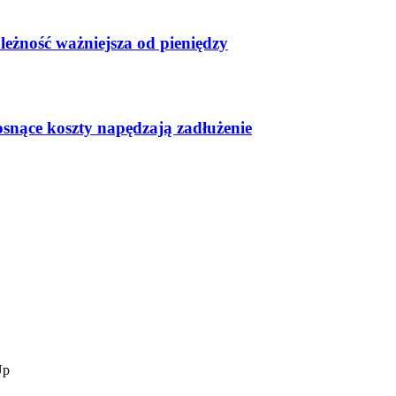
leżność ważniejsza od pieniędzy
osnące koszty napędzają zadłużenie
Up