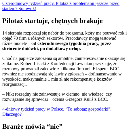
Czterodniowy tydzień pracy. Pilotaż z problemami jeszcze przed
startem? Sprawdź!
Pilotaż startuje, chętnych brakuje
14 sierpnia rozpoczął się nabór do programu, który ma potrwać rok i
objąć 70 firm z różnych sektorów. Pracodawcy mogą testować
różne modele –
od czterodniowego tygodnia pracy, przez
skrócenie dniówki, po dodatkowy urlop.
Choć na papierze założenia są ambitne, zainteresowanie okazuje się
znikome. Robert Lisicki z Konfederacji Lewiatan przyznaje, że
rozmowy prowadził zaledwie z kilkoma firmami. Eksperci BCC
również nie spodziewają się lawiny zgłoszeń – dofinansowanie w
wysokości maksymalnie 1 mln zł nie rekompensuje kosztów
reorganizacji.
– Nikt rozsądny nie zainwestuje w ciemno, nie wiedząc, czy
rozwiązanie się sprawdzi – ocenia Grzegorz Kuliś z BCC.
4-dniowy tydzień pracy w Polsce. “To sabotaż gospodarki”.
Dlaczego?
Branże mówią “nie”