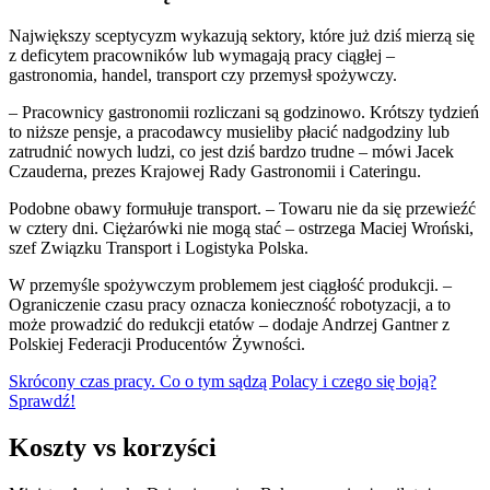
Największy sceptycyzm wykazują sektory, które już dziś mierzą się
z deficytem pracowników lub wymagają pracy ciągłej –
gastronomia, handel, transport czy przemysł spożywczy.
– Pracownicy gastronomii rozliczani są godzinowo. Krótszy tydzień
to niższe pensje, a pracodawcy musieliby płacić nadgodziny lub
zatrudnić nowych ludzi, co jest dziś bardzo trudne – mówi Jacek
Czauderna, prezes Krajowej Rady Gastronomii i Cateringu.
Podobne obawy formułuje transport. – Towaru nie da się przewieźć
w cztery dni. Ciężarówki nie mogą stać – ostrzega Maciej Wroński,
szef Związku Transport i Logistyka Polska.
W przemyśle spożywczym problemem jest ciągłość produkcji. –
Ograniczenie czasu pracy oznacza konieczność robotyzacji, a to
może prowadzić do redukcji etatów – dodaje Andrzej Gantner z
Polskiej Federacji Producentów Żywności.
Skrócony czas pracy. Co o tym sądzą Polacy i czego się boją?
Sprawdź!
Koszty vs korzyści