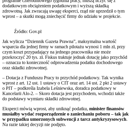
programie czterodniowego tygodnia pracy, muszą liczyć się z
dodatkowym obciążeniem podatkowym i wyższą składką
zdrowotną. Jak zwracają uwagę eksperci, rząd nie uprzedził o tym
wprost – a skutki mogą zniechęcić firmy do udziału w projekcie.
Źródło: Gov.pl
Jak wylicza “Dziennik Gazeta Prawna”, maksymalna wartość
wsparcia dla jednej firmy w ramach pilotażu wynosi 1 mln zł, przy
czym koszt przypadający na jednego pracownika nie może
przekroczyć 20 tys. zł. Fiskus traktuje jednak dotację jako przychód
– oznacza to konieczność odprowadzenia podatku dochodowego
oraz składki zdrowotnej.
– Dotacja z Funduszu Pracy to przychód podatkowy. Tak wynika
wprost z art. 12 ust. 1 ustawy o CIT oraz art. 14 ust. 2 pkt 2 ustawy
o PIT – podkreśla Izabela Leśniewska, doradca podatkowy w
Kancelarii Alo-2. – Skoro dotacja jest przychodem, wchodzi także
do podstawy wymiaru składki zdrowotnej.
Eksperci mówią wprost, aby uniknąć podatku,
minister finansów
musiałby wydać rozporządzenie o zaniechaniu poboru – tak jak
w przypadku umorzonych subwencji z tarcz antykryzysowych
.
Na razie takiej decyzji nie podjęto.