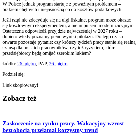
W Polsce jednak program startuje z poważnym problemem –
brakiem chętnych i niejasnością co do kosztów podatkowych.
Jeśli rząd nie zdecyduje się na ulgi fiskalne, program może okazać
się kosztownym eksperymentem, a nie impulsem modernizacyjnym.
Ostateczna odpowiedź przyjdzie najwcześniej w 2027 roku –
dopiero wtedy poznamy pełne wyniki pilotażu. Do tego czasu
otwarte pozostaje pytanie: czy krótszy tydzień pracy stanie się realną
szansą dla polskich pracowników, czy też ryzykiem, które
przedsiębiorcy będą omijać szerokim łukiem?
źródło:
26. piętro
, PAP,
26. piętro
Podziel się:
Link skopiowany!
Zobacz też
Zaskoczenie na rynku pracy. Wakacyjny wzrost
bezrobocia przełamał korzystny trend