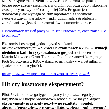
Minister Agnieszka Dziemianowicz-Bąk zapewnia, że pilotaż
będzie prowadzony rzetelnie, a w drugim półroczu 2026 r. skrócenie
czasu pracy ma wynieść co najmniej 20%. Program jest
dobrowolny, ale wymaga od firm raportowania i spełnienia
rygorystycznych warunków – m.in. utrzymania zatrudnienia i
zatrudniania większości pracowników na umowie o pracę.
Czterodniowy tydzień pracy w Polsce? Pracownicy chcą zmian. Co
to oznacza?
Ekonomiści ostrzegają jednak przed skutkami
makroekonomicznymi. –
Skrócenie czasu pracy o 20% w sytuacji
niedoboru kadr to ryzyko sabotażu gospodarki
– ocenia dr
Marcin Mrowiec z Grant Thornton. Podobne stanowisko zajmuje
Piotr Soroczyński z KIG, wskazując na możliwy wzrost inflacji i
spadek konkurencyjności.
Inflacja bazowa w lipcu spadła. Co zrobi RPP? Sprawdź!
Hit czy kosztowny eksperyment?
Pilotaż czterodniowego tygodnia pracy to pierwsza tego typu
inicjatywa w Europie Środkowo-Wschodniej. W innych krajach
eksperymenty przynosiły pozytywne rezultaty – spadek
absencji, lepsze zdrowie pracowników, większą produktywność
.