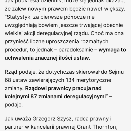
Jak podkreśla dziennik, może się jednak okazać,
że zalew nowym prawem będzie nawet większy.
“Statystyki za pierwsze półrocze nie
uwzględniają bowiem jeszcze trwającej obecnie
wielkiej akcji deregulacyjnej rządu. Choć ma ona
przynieść liczne uproszczenia rozmaitych
procedur, to jednak – paradoksalnie –
wymaga to
uchwalenia znacznej ilości ustaw.
Rząd podaje, że dotychczas skierował do Sejmu
68 ustaw zawierających 134 merytoryczne
zmiany.
Rządowi prawnicy pracują nad
kolejnymi 87 zmianami deregulacyjnymi
” –
podaje.
Jak uważa Grzegorz Szysz, radca prawny i
partner w kancelarii prawnej Grant Thornton,