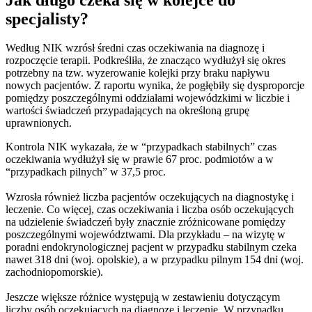
specjalisty?
Według NIK wzrósł średni czas oczekiwania na diagnozę i
rozpoczęcie terapii. Podkreśliła, że znacząco wydłużył się okres
potrzebny na tzw. wyzerowanie kolejki przy braku napływu
nowych pacjentów. Z raportu wynika, że pogłębiły się dysproporcje
pomiędzy poszczególnymi oddziałami wojewódzkimi w liczbie i
wartości świadczeń przypadających na określoną grupę
uprawnionych.
Kontrola NIK wykazała, że w “przypadkach stabilnych” czas
oczekiwania wydłużył się w prawie 67 proc. podmiotów a w
“przypadkach pilnych” w 37,5 proc.
Wzrosła również liczba pacjentów oczekujących na diagnostykę i
leczenie. Co więcej, czas oczekiwania i liczba osób oczekujących
na udzielenie świadczeń były znacznie zróżnicowane pomiędzy
poszczególnymi województwami. Dla przykładu – na wizytę w
poradni endokrynologicznej pacjent w przypadku stabilnym czeka
nawet 318 dni (woj. opolskie), a w przypadku pilnym 154 dni (woj.
zachodniopomorskie).
Jeszcze większe różnice występują w zestawieniu dotyczącym
liczby osób oczekujących na diagnozę i leczenie. W przypadku