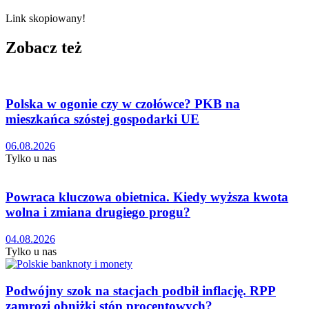
Link skopiowany!
Zobacz też
Polska w ogonie czy w czołówce? PKB na
mieszkańca szóstej gospodarki UE
06.08.2026
Tylko u nas
Powraca kluczowa obietnica. Kiedy wyższa kwota
wolna i zmiana drugiego progu?
04.08.2026
Tylko u nas
Podwójny szok na stacjach podbił inflację. RPP
zamrozi obniżki stóp procentowych?