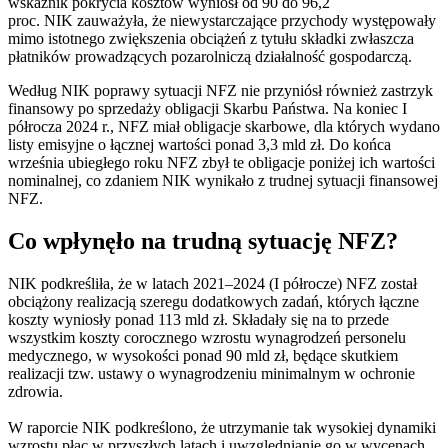
wskaźnik pokrycia kosztów wyniósł od 90 do 96,2
proc. NIK zauważyła, że niewystarczające przychody występowały
mimo istotnego zwiększenia obciążeń z tytułu składki zwłaszcza
płatników prowadzących pozarolniczą działalność gospodarczą.
Według NIK poprawy sytuacji NFZ nie przyniósł również zastrzyk
finansowy po sprzedaży obligacji Skarbu Państwa. Na koniec I
półrocza 2024 r., NFZ miał obligacje skarbowe, dla których wydano
listy emisyjne o łącznej wartości ponad 3,3 mld zł. Do końca
września ubiegłego roku NFZ zbył te obligacje poniżej ich wartości
nominalnej, co zdaniem NIK wynikało z trudnej sytuacji finansowej
NFZ.
Co wpłynęło na trudną sytuację NFZ?
NIK podkreśliła, że w latach 2021–2024 (I półrocze) NFZ został
obciążony realizacją szeregu dodatkowych zadań, których łączne
koszty wyniosły ponad 113 mld zł. Składały się na to przede
wszystkim koszty corocznego wzrostu wynagrodzeń personelu
medycznego, w wysokości ponad 90 mld zł, będące skutkiem
realizacji tzw. ustawy o wynagrodzeniu minimalnym w ochronie
zdrowia.
W raporcie NIK podkreślono, że utrzymanie tak wysokiej dynamiki
wzrostu płac w przyszłych latach i uwzględnianie go w wycenach