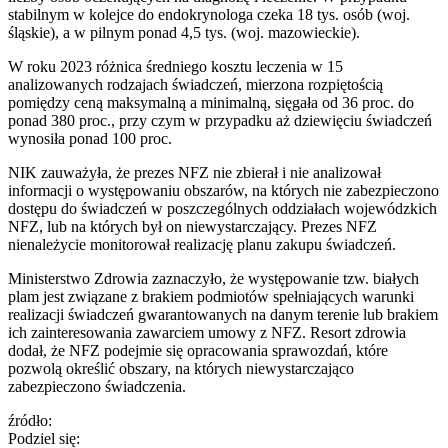
stabilnym w kolejce do endokrynologa czeka 18 tys. osób (woj.
śląskie), a w pilnym ponad 4,5 tys. (woj. mazowieckie).
W roku 2023 różnica średniego kosztu leczenia w 15
analizowanych rodzajach świadczeń, mierzona rozpiętością
pomiędzy ceną maksymalną a minimalną, sięgała od 36 proc. do
ponad 380 proc., przy czym w przypadku aż dziewięciu świadczeń
wynosiła ponad 100 proc.
NIK zauważyła, że prezes NFZ nie zbierał i nie analizował
informacji o występowaniu obszarów, na których nie zabezpieczono
dostępu do świadczeń w poszczególnych oddziałach wojewódzkich
NFZ, lub na których był on niewystarczający. Prezes NFZ
nienależycie monitorował realizację planu zakupu świadczeń.
Ministerstwo Zdrowia zaznaczyło, że występowanie tzw. białych
plam jest związane z brakiem podmiotów spełniających warunki
realizacji świadczeń gwarantowanych na danym terenie lub brakiem
ich zainteresowania zawarciem umowy z NFZ. Resort zdrowia
dodał, że NFZ podejmie się opracowania sprawozdań, które
pozwolą określić obszary, na których niewystarczająco
zabezpieczono świadczenia.
źródło:
Podziel się: