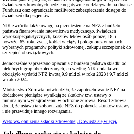
świadczeń zdrowotnych będzie negatywnie oddziaływało na finanse
Funduszu oraz ograniczało możliwość zabezpieczenia dostępu do
świadczeń dla pacjentów.
NIK zwróciła także uwagę na przeniesienie na NFZ z budżetu
państwa finansowania ratownictwa medycznego, świadczeń
wysokospecjalistycznych, kosztów leków osób poniżej 18. i
powyżej 65. roku życia, kobiet w ciąży i połogu oraz w ramach
wybranych programów polityki zdrowotnej, zakupu szczepionek do
szczepień obowiązkowych.
Jednocześnie zaprzestano opłacania z budżetu państwa składki od
niektórych grup ubezpieczonych, co według NIK dodatkowo
obciążyło wydatki NFZ kwotą 9,9 mld zł w roku 2023 i 9,7 mld zł
w roku 2024.
Ministerstwo Zdrowia potwierdziło, że zapotrzebowanie NFZ na
dodatkowe pieniądze wynikają ze skutków tzw. ustawy o
minimalnym wynagrodzeniu w ochronie zdrowia. Resort zdrowia
dodał, że ustawa ta zobowiązuje NFZ do pokrycia skutków ustawy
i nie przewiduje innego rozwiązania.
Weto ws. obniżenia składki zdrowotnej. Dowiedz się więcej.
Jak długo czeka się w kolejce do