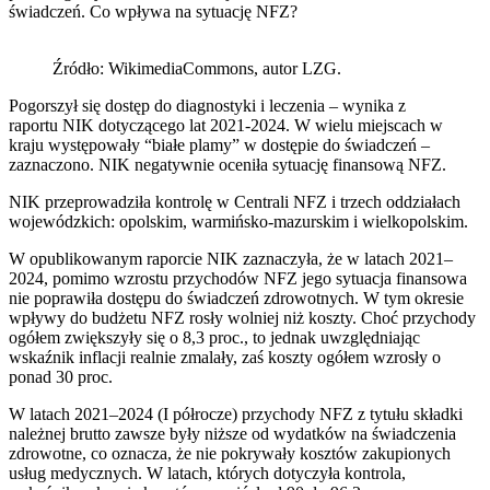
świadczeń. Co wpływa na sytuację NFZ?
Źródło: WikimediaCommons, autor LZG.
Pogorszył się dostęp do diagnostyki i leczenia – wynika z
raportu NIK dotyczącego lat 2021-2024. W wielu miejscach w
kraju występowały “białe plamy” w dostępie do świadczeń –
zaznaczono. NIK negatywnie oceniła sytuację finansową NFZ.
NIK przeprowadziła kontrolę w Centrali NFZ i trzech oddziałach
wojewódzkich: opolskim, warmińsko-mazurskim i wielkopolskim.
W opublikowanym raporcie NIK zaznaczyła, że w latach 2021–
2024, pomimo wzrostu przychodów NFZ jego sytuacja finansowa
nie poprawiła dostępu do świadczeń zdrowotnych. W tym okresie
wpływy do budżetu NFZ rosły wolniej niż koszty. Choć przychody
ogółem zwiększyły się o 8,3 proc., to jednak uwzględniając
wskaźnik inflacji realnie zmalały, zaś koszty ogółem wzrosły o
ponad 30 proc.
W latach 2021–2024 (I półrocze) przychody NFZ z tytułu składki
należnej brutto zawsze były niższe od wydatków na świadczenia
zdrowotne, co oznacza, że nie pokrywały kosztów zakupionych
usług medycznych. W latach, których dotyczyła kontrola,