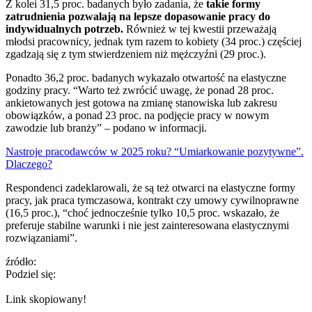
Z kolei 31,5 proc. badanych było zadania, że
takie formy
zatrudnienia pozwalają na lepsze dopasowanie pracy do
indywidualnych potrzeb.
Również w tej kwestii przeważają
młodsi pracownicy, jednak tym razem to kobiety (34 proc.) częściej
zgadzają się z tym stwierdzeniem niż mężczyźni (29 proc.).
Ponadto 36,2 proc. badanych wykazało otwartość na elastyczne
godziny pracy. “Warto też zwrócić uwagę, że ponad 28 proc.
ankietowanych jest gotowa na zmianę stanowiska lub zakresu
obowiązków, a ponad 23 proc. na podjęcie pracy w nowym
zawodzie lub branży” – podano w informacji.
Nastroje pracodawców w 2025 roku? “Umiarkowanie pozytywne”.
Dlaczego?
Respondenci zadeklarowali, że są też otwarci na elastyczne formy
pracy, jak praca tymczasowa, kontrakt czy umowy cywilnoprawne
(16,5 proc.), “choć jednocześnie tylko 10,5 proc. wskazało, że
preferuje stabilne warunki i nie jest zainteresowana elastycznymi
rozwiązaniami”.
źródło:
Podziel się:
Link skopiowany!