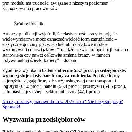
tym modelu ma trudności związane z niższym poziomem
zaangażowania pracowników.
Źródło: Freepik
Autorzy publikacji wyjaśnili, że elastyczność pracy to pojęcie
wielowymiarowe może oznaczać wielość form zatrudnienia –
elastyczne godziny pracy, zdalne lub hybrydowe modele
wykonywania obowiązków. “To także rozwój kompetencji, zmiana
stanowiska czy nawet całkowita zmiana branży w ramach
indywidualnej ścieżki kariery” – dodano.
Zgodnie z wynikami badania
obecnie 55,7 proc. przedsiębiorstw
wykorzystuje elastyczne formy zatrudnienia.
Po takie formy
najczęściej sięgają firmy z branży usługowej oraz transportu i
logistyki (64,6 proc.), handlu (56,4 proc.) i przemysłu (54,5 proc.),
natomiast najrzadziej – sektor publiczny (47,1 proc.).
Na czym zależy pracownikom w 2025 roku? Nie liczy się pasja?
Sprawdź!
Wyzwania przedsiębiorców
Blisko co trzecia ankietowana firma (27,8 proc.) oceniła, że mierzy