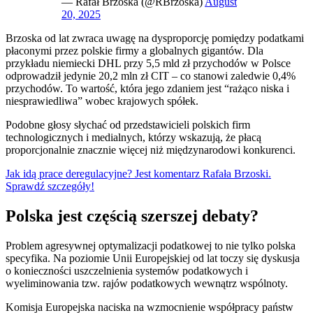
— Rafał Brzoska (@RBrzoska)
August
20, 2025
Brzoska od lat zwraca uwagę na dysproporcję pomiędzy podatkami
płaconymi przez polskie firmy a globalnych gigantów. Dla
przykładu niemiecki DHL przy 5,5 mld zł przychodów w Polsce
odprowadził jedynie 20,2 mln zł CIT – co stanowi zaledwie 0,4%
przychodów. To wartość, która jego zdaniem jest “rażąco niska i
niesprawiedliwa” wobec krajowych spółek.
Podobne głosy słychać od przedstawicieli polskich firm
technologicznych i medialnych, którzy wskazują, że płacą
proporcjonalnie znacznie więcej niż międzynarodowi konkurenci.
Jak idą prace deregulacyjne? Jest komentarz Rafała Brzoski.
Sprawdź szczegóły!
Polska jest częścią szerszej debaty?
Problem agresywnej optymalizacji podatkowej to nie tylko polska
specyfika. Na poziomie Unii Europejskiej od lat toczy się dyskusja
o konieczności uszczelnienia systemów podatkowych i
wyeliminowania tzw. rajów podatkowych wewnątrz wspólnoty.
Komisja Europejska naciska na wzmocnienie współpracy państw