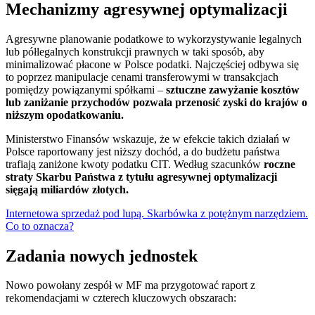
Mechanizmy agresywnej optymalizacji
Agresywne planowanie podatkowe to wykorzystywanie legalnych
lub półlegalnych konstrukcji prawnych w taki sposób, aby
minimalizować płacone w Polsce podatki. Najczęściej odbywa się
to poprzez manipulacje cenami transferowymi w transakcjach
pomiędzy powiązanymi spółkami –
sztuczne zawyżanie kosztów
lub zaniżanie przychodów pozwala przenosić zyski do krajów o
niższym opodatkowaniu.
Ministerstwo Finansów wskazuje, że w efekcie takich działań w
Polsce raportowany jest niższy dochód, a do budżetu państwa
trafiają zaniżone kwoty podatku CIT. Według szacunków
roczne
straty Skarbu Państwa z tytułu agresywnej optymalizacji
sięgają miliardów złotych.
Internetowa sprzedaż pod lupą. Skarbówka z potężnym narzędziem.
Co to oznacza?
Zadania nowych jednostek
Nowo powołany zespół w MF ma przygotować raport z
rekomendacjami w czterech kluczowych obszarach: