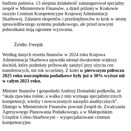
budżetu państwa. 13 sierpnia działalność zainaugurował specjalny
zespół w Ministerstwie Finansów, a dzień później w Krakowie
ruszyło Centrum Kompetencyjne Krajowej Administracji
Skarbowej. Zdaniem ekspertów i przedsiębiorców to krok w stronę
sprawiedliwszego systemu podatkowego, ale przed nowymi
jednostkami stoją ogromne wyzwania.
Źródło: Freepik
Według danych resortu finansów w 2024 roku Krajowa
Administracja Skarbowa ujawniła niemal dwukrotnie większy
dochód, który podmioty próbowały zaniżyć przy użyciu cen
transferowych, niż rok wcześniej. Z kolei
w pierwszym półroczu
2025 roku uszczuplenia podatkowe były już o 30% wyższe niż
w całym 2023 roku.
Minister finansów i gospodarki Andrzej Domański podkreśla, że
“skala zjawiska rośnie, a walka z nim wymaga specjalistycznych
kompetencji, wiedzy i nowoczesnych narzędzi analitycznych”.
Dlatego w Ministerstwie Finansów powstał Zespół ds. Zwalczania
Agresywnego Planowania Podatkowego, a w Małopolskim
Urzędzie Celno-Skarbowym – wyspecjalizowane centrum
kompetencyjne.