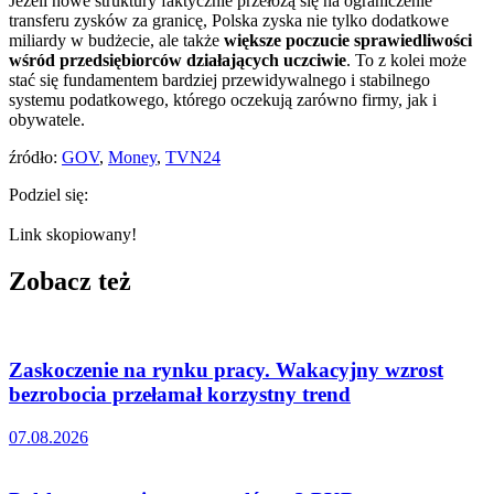
Jeżeli nowe struktury faktycznie przełożą się na ograniczenie
transferu zysków za granicę, Polska zyska nie tylko dodatkowe
miliardy w budżecie, ale także
większe poczucie sprawiedliwości
wśród przedsiębiorców działających uczciwie
. To z kolei może
stać się fundamentem bardziej przewidywalnego i stabilnego
systemu podatkowego, którego oczekują zarówno firmy, jak i
obywatele.
źródło:
GOV
,
Money
,
TVN24
Podziel się:
Link skopiowany!
Zobacz też
Zaskoczenie na rynku pracy. Wakacyjny wzrost
bezrobocia przełamał korzystny trend
07.08.2026