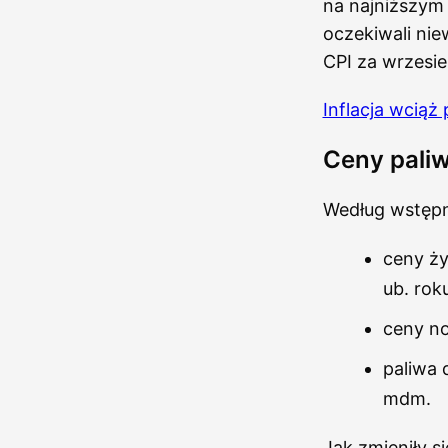
na najniższym
oczekiwali niew
CPI za wrzesie
Inflacja wcią
Ceny paliw
Według wstęp
ceny ży
ub. rok
ceny no
paliwa 
mdm.
Jak zmieniły 