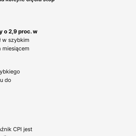
y o 2,9 proc. w
ł w szybkim
m miesiącem
ybkiego
ku do
źnik CPI jest