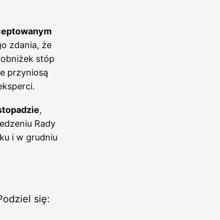
akceptowanym
o zdania, że
h obniżek stóp
e przyniosą
eksperci.
stopadzie
,
iedzeniu Rady
ku i w grudniu
Podziel się: