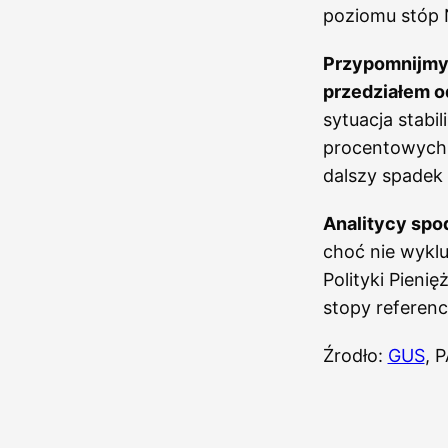
poziomu stóp 
Przypomnijmy,
przedziałem o
sytuacja stabil
procentowych. 
dalszy spadek i
Analitycy spo
choć nie wyklu
Polityki Pieni
stopy referenc
Źrodło:
GUS
, P