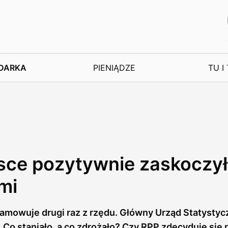
DARKA
PIENIĄDZE
TU I
lsce pozytywnie zaskoczył
mi
mowuje drugi raz z rzędu. Główny Urząd Statystyc
. Co staniało, a co zdrożało? Czy RPP zdecyduje się n