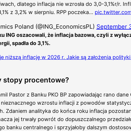
wach, dlatego inflacja nie wzrosła do 3,0-3,1%r/r. In
 3,1% z 3,2% w sierpniu. RPP poczeka…
pic.twitter.c
mics Poland (@ING_EconomicsPL)
September 
u ING oszacowali, że inflacja bazowa, czyli z wyłą
rgii, spadła do 3,1%.
 niższą inflację w 2026 r. Jakie są założenia polityki
y stopy procentowe?
mil Pastor z Banku PKO BP zapowiadając rano dane
 nieznacznego wzrostu inflacji z powodów statystyc
 Zdaniem analityka do końca roku inflacja pozostan
nacza jej trwały powrót do dopuszczalnego przedzia
ego banku centralnego i sprzyjałoby dalszym dostos