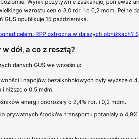
 poziomie. Wynik pozytywnie zaskakuje, ponieważ an
ielkiego wzrostu cen o 3,0 rdr. i o 0,2 mdm. Pełne dan
ń GUS opublikuje 15 października.
ż ponad celem. RPP ostrożna w dalszych obniżkach? 
 w dół, a co z resztą?
nych danych GUS we wrześniu:
wności i napojów bezalkoholowych były wyższe o 4
u i niższe o 0,5 mdm.
śników energii podrożały o 2,4% rdr. i 0,2 mdm.
do prywatnych środków transportu potaniały o 4,9% r
się ceny grup towarów i usług konsumpcyjnych wg sz