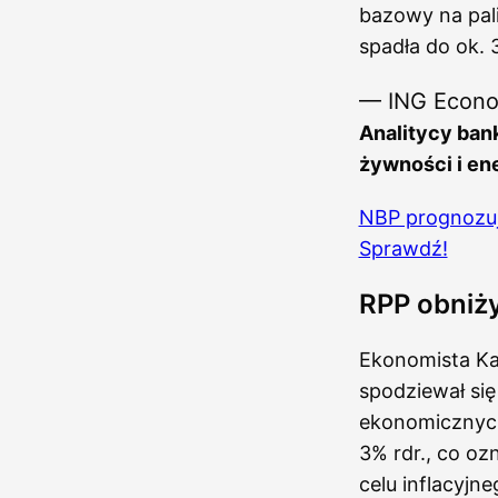
bazowy na pali
spadła do ok.
— ING Econo
Analitycy bank
żywności i ene
NBP prognozuje
Sprawdź!
RPP obniż
Ekonomista Ka
spodziewał się
ekonomicznych.
3% rdr., co oz
celu inflacyjn