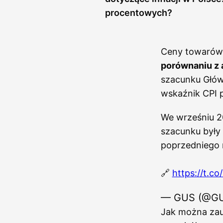
procentowych?
Ceny towarów 
porównaniu z
szacunku Głów
wskaźnik CPI 
We wrześniu 2
szacunku były 
poprzedniego m
🔗
https://t.
— GUS (@G
Jak można zauw