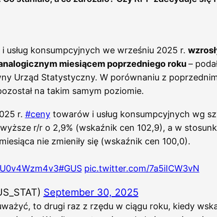
i usług konsumpcyjnych we wrześniu 2025 r.
wzrosł
 analogicznym miesiącem poprzedniego roku
– poda
ny Urząd Statystyczny. W porównaniu z poprzedni
pozostał na takim samym poziomie.
025 r.
#ceny
towarów i usług konsumpcyjnych wg sz
wyższe r/r o 2,9% (wskaźnik cen 102,9), a w stosun
iesiąca nie zmieniły się (wskaźnik cen 100,0).
co/U0v4Wzm4v3
#GUS
pic.twitter.com/7a5iICW3vN
US_STAT)
September 30, 2025
ażyć, to drugi raz z rzędu w ciągu roku, kiedy wska