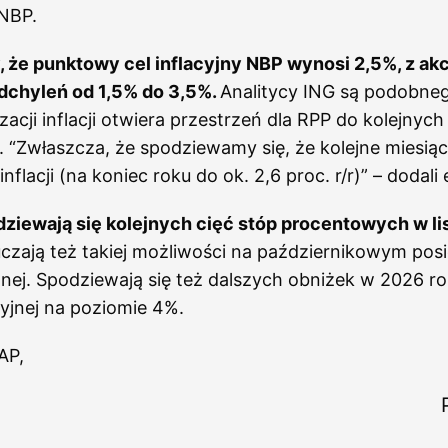
NBP.
 że punktowy cel inflacyjny NBP wynosi 2,5%, z 
dchyleń od 1,5% do 3,5%.
Analitycy ING są podobneg
izacji inflacji otwiera przestrzeń dla RPP do kolejnyc
“Zwłaszcza, że spodziewamy się, że kolejne miesiąc
nflacji (na koniec roku do ok. 2,6 proc. r/r)” – dodali 
dziewają się kolejnych cięć stóp procentowych w li
czają też takiej możliwości na październikowym pos
ężnej. Spodziewają się też dalszych obniżek w 2026 ro
yjnej na poziomie 4%.
AP,