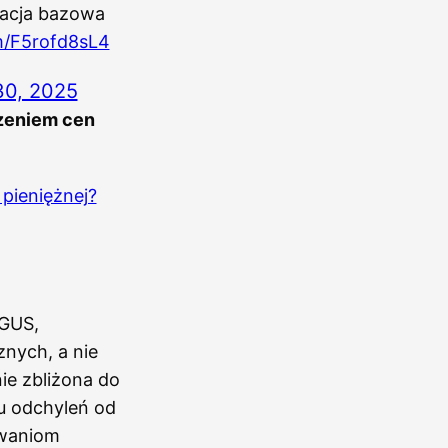
flacja bazowa
om/F5rofd8sL4
30, 2025
czeniem cen
 pieniężnej?
 GUS,
znych, a nie
ie zbliżona do
łu odchyleń od
owaniom