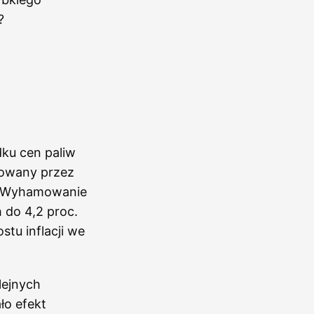
?
dku cen paliw
nsowany przez
a. Wyhamowanie
do 4,2 proc.
stu inflacji we
lejnych
ło efekt