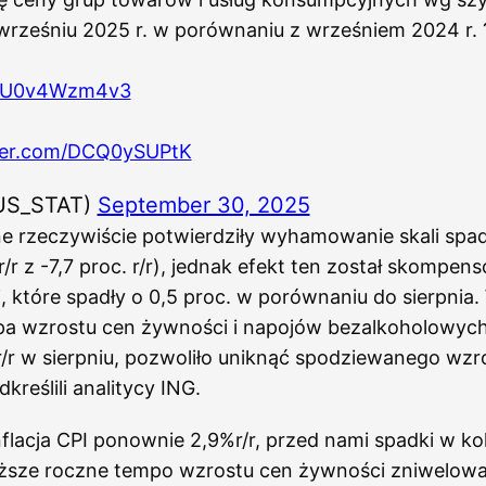
wrześniu 2025 r. w porównaniu z wrześniem 2024 r. 
co/U0v4Wzm4v3
tter.com/DCQ0ySUPtK
US_STAT)
September 30, 2025
ne rzeczywiście potwierdziły wyhamowanie skali spa
 r/r z -7,7 proc. r/r), jednak efekt ten został skompe
, które spadły o 0,5 proc. w porównaniu do sierpni
a wzrostu cen żywności i napojów bezalkoholowych 
 r/r w sierpniu, pozwoliło uniknąć spodziewanego wzro
kreślili analitycy ING.
flacja CPI ponownie 2,9%r/r, przed nami spadki w ko
iższe roczne tempo wzrostu cen żywności zniwelowa