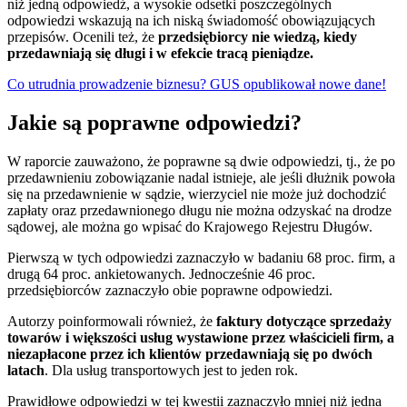
niż jedną odpowiedź, a wysokie odsetki poszczególnych
odpowiedzi wskazują na ich niską świadomość obowiązujących
przepisów. Ocenili też, że
przedsiębiorcy nie wiedzą, kiedy
przedawniają się długi i w efekcie tracą pieniądze.
Co utrudnia prowadzenie biznesu? GUS opublikował nowe dane!
Jakie są poprawne odpowiedzi?
W raporcie zauważono, że poprawne są dwie odpowiedzi, tj., że po
przedawnieniu zobowiązanie nadal istnieje, ale jeśli dłużnik powoła
się na przedawnienie w sądzie, wierzyciel nie może już dochodzić
zapłaty oraz przedawnionego długu nie można odzyskać na drodze
sądowej, ale można go wpisać do Krajowego Rejestru Długów.
Pierwszą w tych odpowiedzi zaznaczyło w badaniu 68 proc. firm, a
drugą 64 proc. ankietowanych. Jednocześnie 46 proc.
przedsiębiorców zaznaczyło obie poprawne odpowiedzi.
Autorzy poinformowali również, że
faktury dotyczące sprzedaży
towarów i większości usług wystawione przez właścicieli firm, a
niezapłacone przez ich klientów przedawniają się po dwóch
latach
. Dla usług transportowych jest to jeden rok.
Prawidłowe odpowiedzi w tej kwestii zaznaczyło mniej niż jedna