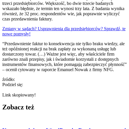
trzeci przedsiębiorców. Większość, bo dwie trzecie badanych
wskazało błędnie, że termin ten wynosi trzy lata. Z badania wynika
również, że 32 proc. respondentów wie, jak poprawnie wyliczyć
czas przedawnienia faktury.
Zmiany w sądach? Usprawnienia dla przedsiębiorców? Sprawdź, te
nowe pomysły!
“Przedawnienie faktur to konsekwencja nie tylko braku wiedzy, ale
też opóźnionej reakcji na brak zapłaty za wykonaną usługę lub
dostarczony towar. (…) Ważne jest więc, aby właściciele firm
zarówno znali przepisy, jak i świadomie korzystali z dostępnych
instrumentów finansowych, które pomagają zabezpieczyć płynność”
– ocenił cytowany w raporcie Emanuel Nowak z firmy NFG.
źródło:
Podziel się:
Link skopiowany!
Zobacz też