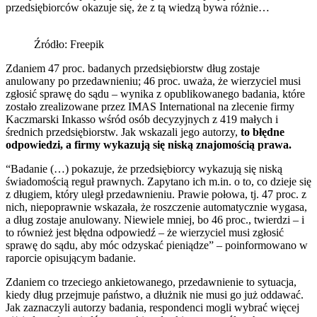
przedsiębiorców okazuje się, że z tą wiedzą bywa różnie…
Źródło: Freepik
Zdaniem 47 proc. badanych przedsiębiorstw dług zostaje
anulowany po przedawnieniu; 46 proc. uważa, że wierzyciel musi
zgłosić sprawę do sądu – wynika z opublikowanego badania, które
zostało zrealizowane przez IMAS International na zlecenie firmy
Kaczmarski Inkasso wśród osób decyzyjnych z 419 małych i
średnich przedsiębiorstw. Jak wskazali jego autorzy,
to błędne
odpowiedzi, a firmy wykazują się niską znajomością prawa.
“Badanie (…) pokazuje, że przedsiębiorcy wykazują się niską
świadomością reguł prawnych. Zapytano ich m.in. o to, co dzieje się
z długiem, który uległ przedawnieniu. Prawie połowa, tj. 47 proc. z
nich, niepoprawnie wskazała, że roszczenie automatycznie wygasa,
a dług zostaje anulowany. Niewiele mniej, bo 46 proc., twierdzi – i
to również jest błędna odpowiedź – że wierzyciel musi zgłosić
sprawę do sądu, aby móc odzyskać pieniądze” – poinformowano w
raporcie opisującym badanie.
Zdaniem co trzeciego ankietowanego, przedawnienie to sytuacja,
kiedy dług przejmuje państwo, a dłużnik nie musi go już oddawać.
Jak zaznaczyli autorzy badania, respondenci mogli wybrać więcej