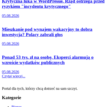
Krytyczna luka w WordPressie. Rząd ostrzega przed
ryzykiem "incydentu krytycznego"
05.08.2026
Mieszkanie pod wynajem wakacyjny to dobra
inwestycja? Polacy zabrali głos
05.08.2026
Ponad 53 tys. zł na osobę. Eksperci alarmują o
wzroście wydatków publicznych
05.08.2026
Czytaj więcej...
Portal dla tych, którzy chcą dotrzeć na sam szczyt.
Kategorie
Biznes