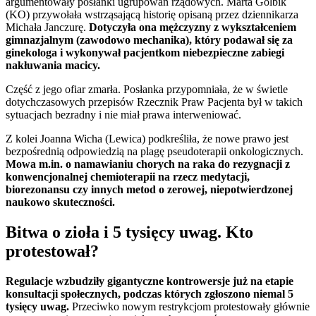
argumentowały posłanki ugrupowań rządowych. Marta Golbik
(KO) przywołała wstrząsającą historię opisaną przez dziennikarza
Michała Janczurę.
Dotyczyła ona mężczyzny z wykształceniem
gimnazjalnym (zawodowo mechanika), który podawał się za
ginekologa i wykonywał pacjentkom niebezpieczne zabiegi
nakłuwania macicy.
Część z jego ofiar zmarła. Posłanka przypomniała, że w świetle
dotychczasowych przepisów Rzecznik Praw Pacjenta był w takich
sytuacjach bezradny i nie miał prawa interweniować.
Z kolei Joanna Wicha (Lewica) podkreśliła, że nowe prawo jest
bezpośrednią odpowiedzią na plagę pseudoterapii onkologicznych.
Mowa m.in. o namawianiu chorych na raka do rezygnacji z
konwencjonalnej chemioterapii na rzecz medytacji,
biorezonansu czy innych metod o zerowej, niepotwierdzonej
naukowo skuteczności.
Bitwa o zioła i 5 tysięcy uwag. Kto
protestował?
Regulacje wzbudziły gigantyczne kontrowersje już na etapie
konsultacji społecznych, podczas których zgłoszono niemal 5
tysięcy uwag.
Przeciwko nowym restrykcjom protestowały głównie