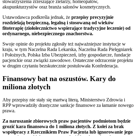
stowarzyszenia zrzeszające zielarzy, homeopatów,
akupunkturzystów oraz branża salonów kosmetycznych.
Ustawodawca podkreśla jednak, że
przepisy precyzyjnie
rozdzielają bezpieczną, legalną i stosowaną od wieków
fitoterapię (ziołolecznictwo wspierające tradycyjne leczenie) od
ordynarnego, niebezpiecznego znachorstwa.
Swoje opinie do projektu zgłosiły też najważniejsze instytucje w
kraju, w tym Naczelna Rada Lekarska, Naczelna Rada Pielęgniarek
i Położnych, Polska Izba Ubezpieczeń, izby gospodarcze, fundacje
pacjenckie oraz związki zawodowe. Ostateczne odrzucenie projektu
w drugim czytaniu bezskutecznie postulowała Konfederacja.
Finansowy bat na oszustów. Kary do
miliona złotych
Aby przepisy nie stały się martwą literą, Ministerstwo Zdrowia i
RPP wprowadziły drastyczne sankcje finansowe za łamanie nowego
prawa.
Za naruszanie zbiorowych praw pacjentów podmiotom będzie
grozić kara finansowa do 1 miliona złotych. Z kolei za brak
współpracy z Rzecznikiem Praw Pacjenta lub ignorowanie jego