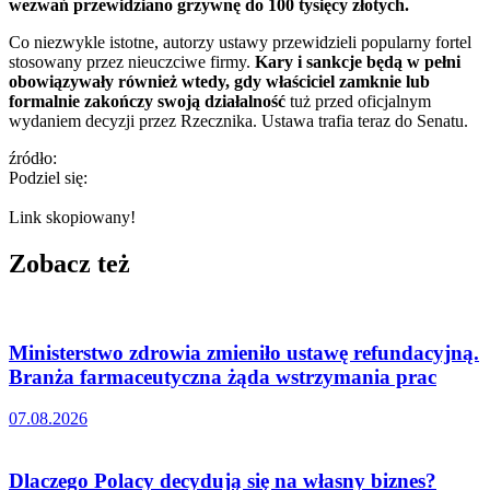
wezwań przewidziano grzywnę do 100 tysięcy złotych.
Co niezwykle istotne, autorzy ustawy przewidzieli popularny fortel
stosowany przez nieuczciwe firmy.
Kary i sankcje będą w pełni
obowiązywały również wtedy, gdy właściciel zamknie lub
formalnie zakończy swoją działalność
tuż przed oficjalnym
wydaniem decyzji przez Rzecznika. Ustawa trafia teraz do Senatu.
źródło:
Podziel się:
Link skopiowany!
Zobacz też
Ministerstwo zdrowia zmieniło ustawę refundacyjną.
Branża farmaceutyczna żąda wstrzymania prac
07.08.2026
Dlaczego Polacy decydują się na własny biznes?