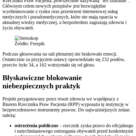
Rzeczniku Praw Pacjenta, powszechnie nazywaną “lex szarlatan”.
Głównym celem nowych przepisów jest bezwzględne
wyeliminowanie z rynku oraz przestrzeni internetowej usług
medycznych i pseudomedycznych, które nie mają oparcia w
aktualnej wiedzy medycznej, a bezpośrednio zagrażają zdrowiu i
życiu obywateli.
Źródło: Freepik
Podczas głosowania na sali plenarnej nie brakowało emocji.
Ostatecznie za przyjęciem ustawy opowiedziało się 232 posłów,
przeciw było 34, a 162 wstrzymało się od głosu.
Błyskawiczne blokowanie
niebezpiecznych praktyk
Projekt przygotowany przez resort zdrowia we współpracy z
Biurem Rzecznika Praw Pacjenta (RPP) wyposaża tę instytucję w
bezprecedensowe instrumenty prawne. Do najważniejszych zmian
należą:
ostrzeżenia publiczne
– rzecznik zyska prawo do oficjalnego
i natychmiastowego ostrzegania obywateli przed konkretnymi