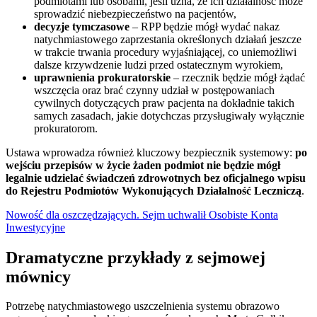
podmiotami lub osobami, jeśli uzna, że ich działalność może
sprowadzić niebezpieczeństwo na pacjentów,
decyzje tymczasowe
– RPP będzie mógł wydać nakaz
natychmiastowego zaprzestania określonych działań jeszcze
w trakcie trwania procedury wyjaśniającej, co uniemożliwi
dalsze krzywdzenie ludzi przed ostatecznym wyrokiem,
uprawnienia prokuratorskie
– rzecznik będzie mógł żądać
wszczęcia oraz brać czynny udział w postępowaniach
cywilnych dotyczących praw pacjenta na dokładnie takich
samych zasadach, jakie dotychczas przysługiwały wyłącznie
prokuratorom.
Ustawa wprowadza również kluczowy bezpiecznik systemowy:
po
wejściu przepisów w życie żaden podmiot nie będzie mógł
legalnie udzielać świadczeń zdrowotnych bez oficjalnego wpisu
do Rejestru Podmiotów Wykonujących Działalność Leczniczą
.
Nowość dla oszczędzających. Sejm uchwalił Osobiste Konta
Inwestycyjne
Dramatyczne przykłady z sejmowej
mównicy
Potrzebę natychmiastowego uszczelnienia systemu obrazowo