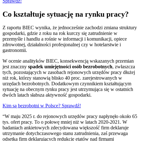
Sprawdź!
Co kształtuje sytuację na rynku pracy?
Z raportu BIEC wynika, że jednocześnie zachodzi zmiana struktury
gospodarki, gdzie z roku na rok kurczy się zatrudnienie w
przemyśle i handlu a rośnie w informacji i komunikacji, opiece
zdrowotnej, działalności profesjonalnej czy w hotelarstwie i
gastronomii.
W ocenie analityków BIEC, konsekwencją wskazanych przemian
jest znaczny
spadek umiejętności osób bezrobotnych
, zwłaszcza
tych, pozostających w zasobach rejonowych urzędów pracy dłużej
niż rok, którzy stanowią blisko 40 proc. zarejestrowanych w
urzędach bezrobotnych. Dodatkowym czynnikiem kształtującym
sytuację na obecnym rynku pracy jest utrzymująca się w ostatnich
dwóch latach słabsza aktywność gospodarki.
Kim są bezrobotni w Polsce? Sprawdź!
“W maju 2025 r. do rejonowych urzędów pracy napłynęło około 65
tys. ofert pracy. To o połowę mniej niż w latach 2020-2021. W
badaniach ankietowych zdecydowana większość firm deklaruje
utrzymanie dotychczasowego stanu zatrudnienia, zaś przewaga
odsetka firm deklarujących redukcję etatów nad firmami