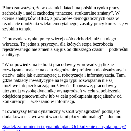
Biuro zauważyło, że w ostatnich latach na polskim rynku pracy
zachodziły i nadal zachodzą “znaczne, strukturalne zmiany”. W
ocenie analityków BIEC, z powodów demograficznych oraz w
rezultacie obniżenia wieku emerytalnego, zasoby pracy kurczą się w
szybkim tempie.
“Corocznie z rynku pracy więcej osób odchodzi, niż na niego
wkracza. To jedna z przyczyn, dla których stopa bezrobocia
rejestrowanego nie zmienia się już od dłuższego czasu” – podkreślili
analitycy.
“W odpowiedzi na te braki pracodawcy wprowadzają liczne
rozwiązania mające na celu złagodzenie problemu nieobsadzonych
etatów, takie jak automatyzacja, robotyzacja i informatyzacja. Tam,
gdzie nakłady inwestycyjne na tego typu rozwiązania nie są
możliwe lub przekraczają możliwości finansowe, pracodawcy
utrzymują wysoką dynamikę wynagrodzeń w celu zapobieżenia
odejściom pracowników lub w celu podkupienia specjalistów od
konkurencji” – wskazano w informacji.
“Towarzyszy temu dynamiczny wzrost wynagrodzeń podbijany
dodatkowo ustawowymi wzrostami płacy minimalnej” – dodano.
Spadek zatrudnienia i dynamiki płac. Ochłodzenie na rynku pracy?