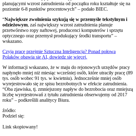
planującymi wzrost zatrudnienia od początku roku kształtuje się na
poziomie 6-8 punktów procentowych” – podało BIEC.
“
Największe zwolnienia szykują się w przemyśle tekstylnym i
odzieżowym
, zaś największy wzrost zatrudnienia planuje
przetwórstwo ropy naftowej, producenci komputerów i sprzętu
optycznego oraz przemysł produkujący środki transportu” –
wskazano.
Czyją pracę przejmie Sztuczna Inteligencja? Ponad połowa
Polaków obawia się AI, dowiedz się więcej.
W informacji wskazano, że w maju do rejonowych urzędów pracy
napłynęło mniej niż miesiąc wcześniej osób, które utraciły pracę (89
tys. osób wobec 91 tys. w kwietniu). Jednocześnie mniej osób
wyrejestrowało się ze spisu bezrobotnych w efekcie zatrudnienia.
“Oba zjawiska, tj. zmniejszony napływ do bezrobocia oraz mniejszą
liczbę wyrejestrowań z tytułu zatrudnienia obserwujemy od 2017
roku” – podkreślili analitycy Biura.
źródło:
Podziel się:
Link skopiowany!