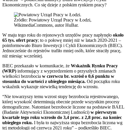
Ekonomicznych. Co się dzieje z polskim rynkiem pracy?
Źródło: Powiatowy Urząd Pracy w Łodzi,
WikimediaCommons, autor HuBar.
W maju tego roku do rejonowych urzędów pracy napłynęło
około
65 tys. ofert pracy
; to o połowę mniej niż w latach 2020-2021 –
poinformowało Biuro Inwestycji i Cykli Ekonomicznych (BIEC).
Jednocześnie do rejestrów trafiło mniej osób, które straciły pracę,
niż miesiąc wcześniej.
BIEC przekazało w komunikacie, że
Wskaźnik Rynku Pracy
(WRP)
informujący z wyprzedzeniem o przyszłych zmianach
wielkości bezrobocia
w czerwcu br. wzrósł o 0,6 punktu w
stosunku do wartości z ubiegłego miesiąca.
Od początku roku
wskaźnik wykazuje niewielką tendencję do wzrostu.
“Nie towarzyszy temu wzrost stopy bezrobocia rejestrowanego,
której wysokość determinują obecnie przede wszystkim procesy
demograficzne. Natomiast bezrobocie liczone na podstawie BAEL
(Badanie Aktywności Ekonomicznej Ludności)
w pierwszym
kwartale tego roku wzrosło do 3,4 proc. z 2,8 proc. na koniec
ubiegłego roku.
I była to najwyższa stopa bezrobocia liczona wg
tej metodologii od czerwca 2021 roku” – podkreśliło BIEC.