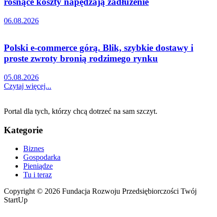
rosnące koszty napędzają zadłużenie
06.08.2026
Polski e-commerce górą. Blik, szybkie dostawy i
proste zwroty bronią rodzimego rynku
05.08.2026
Czytaj więcej...
Portal dla tych, którzy chcą dotrzeć na sam szczyt.
Kategorie
Biznes
Gospodarka
Pieniądze
Tu i teraz
Copyright © 2026 Fundacja Rozwoju Przedsiębiorczości Twój
StartUp