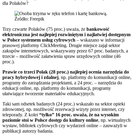
dla Polaków?
Źródło: Freepik
Trzy czwarte Polaków (75 proc.) uważa, że
bankowość
elektroniczna jest najlepiej rozwiniętym i najłatwiej dostępnym
w Polsce systemem usług cyfrowych
– wskazano w informacji
prasowej platformy ClickMeeting. Drugie miejsce zajął sektor
zakupów internetowych, wskazywany przez 67 proc. badanych, a
trzecie – możliwość załatwienia spraw urzędowych online (46
proc.).
Prawie co trzeci Polak (28 proc.) najlepiej ocenia narzędzia do
pracy hybrydowej i zdalnej
, np. platformy do komunikacji online,
programy do zarządzania projektami, a 24 proc. – narzędzia do
edukacji online, np. platformy do komunikacji, programy
ułatwiające tworzenie materiałów edukacyjnych.
Taki sam odsetek badanych (24 proc.) wskazało na sektor opieki
zdrowotnej, np. możliwość rezerwacji wizyty przez internet, czy
teleporady. Z kolei
“tylko” 16 proc. uważa, że na wysokim
poziomie stoi w Polsce dostęp do kultury online
, np. wirtualnych
wystaw, bibliotek cyfrowych czy wydarzeń online – zauważyli w
publikacji autorzy badania.