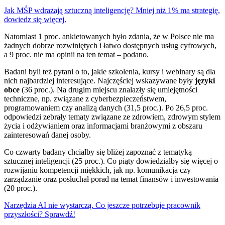
Jak MŚP wdrażają sztuczną inteligencję? Mniej niż 1% ma strategię,
dowiedz się więcej.
Natomiast 1 proc. ankietowanych było zdania, że w Polsce nie ma
żadnych dobrze rozwiniętych i łatwo dostępnych usług cyfrowych,
a 9 proc. nie ma opinii na ten temat – podano.
Badani byli też pytani o to, jakie szkolenia, kursy i webinary są dla
nich najbardziej interesujące. Najczęściej wskazywane były
języki
obce
(36 proc.). Na drugim miejscu znalazły się umiejętności
techniczne, np. związane z cyberbezpieczeństwem,
programowaniem czy analizą danych (31,5 proc.). Po 26,5 proc.
odpowiedzi zebrały tematy związane ze zdrowiem, zdrowym stylem
życia i odżywianiem oraz informacjami branżowymi z obszaru
zainteresowań danej osoby.
Co czwarty badany chciałby się bliżej zapoznać z tematyką
sztucznej inteligencji (25 proc.). Co piąty dowiedziałby się więcej o
rozwijaniu kompetencji miękkich, jak np. komunikacja czy
zarządzanie oraz posłuchał porad na temat finansów i inwestowania
(20 proc.).
Narzędzia AI nie wystarczą. Co jeszcze potrzebuje pracownik
przyszłości? Sprawdź!