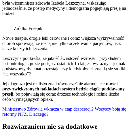
była wiceminister zdrowia Izabela Leszczyna, wskazując
jednocześnie, że postęp medycyny i demografia pogłębiają presję na
budżet.
Źródło: Freepik
Nowe terapie, drogie leki celowane i coraz większa wykrywalność
chorób sprawiają, że rosną nie tylko oczekiwania pacjentów, lecz
także koszty ich leczenia.
Leszczyna podkreśla, że jakość świadczeń wzrosła – przykładem
jest onkologia, gdzie postęp z ostatnich 15 lat jest wyraźny – jednak
podstawowy dylemat pozostaje: czy kiedykolwiek znajdą się środki
“na wszystko”?
Jej diagnoza jest realistyczna i równocześnie alarmująca:
nawet
przy zwiększonych nakładach system będzie ciągle poddawany
presji
, bo pojawiają się coraz droższe technologie i rośnie liczba
osób wymagających opieki.
Ministerstwo Zdrowia wkracza w etap desperacji? Wszyscy boją się
reformy NFZ. Dlaczego?
Rozwiązaniem nie są dodatkowe