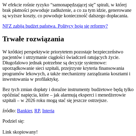
W efekcie rośnie ryzyko “samonapędzającej się” spirali, w której
brak płatności powoduje zadłużenie, a co za tym idzie, generowane
są wyższe koszty, co powoduje konieczność dalszego dopłacania.
NFZ zabija budżet państwa. Politycy boją się reformy?
Trwałe rozwiązania
W krótkiej perspektywie priorytetem pozostaje bezpieczeństwo
pacjentów i utrzymanie ciągłości świadczeń ratujących życie.
Długofalowo jednak potrzebne są decyzje systemowe:
uporządkowanie sieci szpitali, przejrzyste kryteria finansowania
programów lekowych, a także mechanizmy zarządzania kosztami i
inwestowania w profilaktykę.
Bez tych zmian dopłaty i doraźne instrumenty budżetowe będą tylko
opóźniać napięcia, które – jak alarmują eksperci i menedżerowie
szpitali – w 2026 roku mogą stać się jeszcze ostrzejsze.
źródło:
Bankier
,
RP
,
Interia
Podziel się:
Link skopiowany!