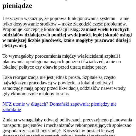
pieniądze
Leszczyna wskazuje, że poprawa funkcjonowania systemu – a nie
tylko dosypywanie środków – może złagodzić część problemów.
Proponuje koncepcję konsolidacji usług:
zamiast wielu kruchych
oddziałów działających poniżej wydajności, lepiej skupić usługi
w mniejszej liczbie placówek, które mogłyby pracować dłużej i
efektywniej.
To wymagałoby porozumienia między właścicielami szpitali i
planowania opartego na mapach potrzeb i świadczeń, a nie na
lokalnej polityce czy obawie przed utratą miejsc pracy.
Taka reorganizacja nie jest jednak prosta. Szpitale są często
największym pracodawcą w powiecie, a lokalni politycy i
samorządy mają opory przed likwidacją oddziałów nawet wtedy,
gdy ekonomicznie miałoby to sens.
NFZ utonie w długach? Domański zapewnia: pieniędzy nie
zabraknie
Zmiana wymagałaby odwagi politycznej, precyzyjnego planowania
transportu pacjentów i mechanizmów rekompensujących społeczno-
gospodarcze skutki przesunięć. Korzyści w postaci lepszej