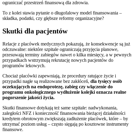
ograniczać przestrzeń finansową dla zdrowia.
To z kolei stawia pytanie o długofalowy model finansowania –
składka, podatki, czy głębsze reformy organizacyjne?
Skutki dla pacjentów
Relacje z placówek medycznych pokazują, że konsekwencje są już
odczuwalne: niektóre szpitale ograniczają przyjęcia planowe,
przesuwają terminy zabiegów nawet o kilka miesięcy, a w pewnych
przypadkach wstrzymują rekrutację nowych pacjentów do
programów lekowych.
Chociaż placówki zapewniają, że procedury ratujące życie i
przypadki nagłe są realizowane bez zakłóceń,
dla tysięcy osób
oczekujących na endoprotezę, zabieg czy włączenie do
programu onkologicznego wydłużenie kolejki oznacza realne
pogorszenie jakości życia.
Skutki finansowe dotykają też same szpitale: nadwykonania,
zaległości NFZ i konieczność finansowania bieżącej działalności
kredytem obrotowym zwiększają zadłużenie placówek, które – by
utrzymać poziom usług – często sięgają po kosztowne instrumenty
finansowe.