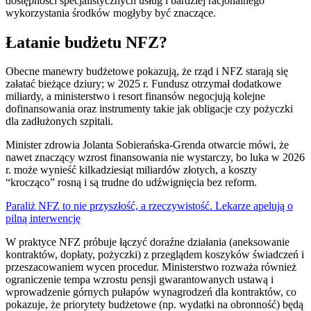
dostępności specjalistycznych usług i bardziej racjonalnego
wykorzystania środków mogłyby być znaczące.
Łatanie budżetu NFZ?
Obecne manewry budżetowe pokazują, że rząd i NFZ starają się
załatać bieżące dziury; w 2025 r. Fundusz otrzymał dodatkowe
miliardy, a ministerstwo i resort finansów negocjują kolejne
dofinansowania oraz instrumenty takie jak obligacje czy pożyczki
dla zadłużonych szpitali.
Minister zdrowia Jolanta Sobierańska-Grenda otwarcie mówi, że
nawet znaczący wzrost finansowania nie wystarczy, bo luka w 2026
r. może wynieść kilkadziesiąt miliardów złotych, a koszty
“krocząco” rosną i są trudne do udźwignięcia bez reform.
Paraliż NFZ to nie przyszłość, a rzeczywistość. Lekarze apelują o
pilną interwencję
W praktyce NFZ próbuje łączyć doraźne działania (aneksowanie
kontraktów, dopłaty, pożyczki) z przeglądem koszyków świadczeń i
przeszacowaniem wycen procedur. Ministerstwo rozważa również
ograniczenie tempa wzrostu pensji gwarantowanych ustawą i
wprowadzenie górnych pułapów wynagrodzeń dla kontraktów, co
pokazuje, że priorytety budżetowe (np. wydatki na obronność) będą