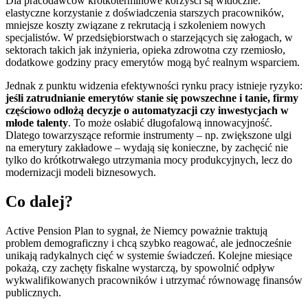
Dla pracodawców krótkoterminowe korzyści są widoczne:
elastyczne korzystanie z doświadczenia starszych pracowników,
mniejsze koszty związane z rekrutacją i szkoleniem nowych
specjalistów. W przedsiębiorstwach o starzejących się załogach, w
sektorach takich jak inżynieria, opieka zdrowotna czy rzemiosło,
dodatkowe godziny pracy emerytów mogą być realnym wsparciem.
Jednak z punktu widzenia efektywności rynku pracy istnieje ryzyko:
jeśli zatrudnianie emerytów stanie się powszechne i tanie, firmy
częściowo odłożą decyzje o automatyzacji czy inwestycjach w
młode talenty
. To może osłabić długofalową innowacyjność.
Dlatego towarzyszące reformie instrumenty – np. zwiększone ulgi
na emerytury zakładowe – wydają się konieczne, by zachęcić nie
tylko do krótkotrwałego utrzymania mocy produkcyjnych, lecz do
modernizacji modeli biznesowych.
Co dalej?
Active Pension Plan to sygnał, że Niemcy poważnie traktują
problem demograficzny i chcą szybko reagować, ale jednocześnie
unikają radykalnych cięć w systemie świadczeń. Kolejne miesiące
pokażą, czy zachęty fiskalne wystarczą, by spowolnić odpływ
wykwalifikowanych pracowników i utrzymać równowagę finansów
publicznych.