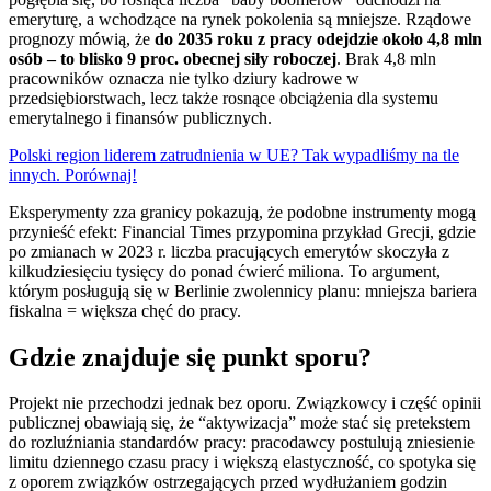
emeryturę, a wchodzące na rynek pokolenia są mniejsze. Rządowe
prognozy mówią, że
do 2035 roku z pracy odejdzie około 4,8 mln
osób – to blisko 9 proc. obecnej siły roboczej
. Brak 4,8 mln
pracowników oznacza nie tylko dziury kadrowe w
przedsiębiorstwach, lecz także rosnące obciążenia dla systemu
emerytalnego i finansów publicznych.
Polski region liderem zatrudnienia w UE? Tak wypadliśmy na tle
innych. Porównaj!
Eksperymenty zza granicy pokazują, że podobne instrumenty mogą
przynieść efekt: Financial Times przypomina przykład Grecji, gdzie
po zmianach w 2023 r. liczba pracujących emerytów skoczyła z
kilkudziesięciu tysięcy do ponad ćwierć miliona. To argument,
którym posługują się w Berlinie zwolennicy planu: mniejsza bariera
fiskalna = większa chęć do pracy.
Gdzie znajduje się punkt sporu?
Projekt nie przechodzi jednak bez oporu. Związkowcy i część opinii
publicznej obawiają się, że “aktywizacja” może stać się pretekstem
do rozluźniania standardów pracy: pracodawcy postulują zniesienie
limitu dziennego czasu pracy i większą elastyczność, co spotyka się
z oporem związków ostrzegających przed wydłużaniem godzin