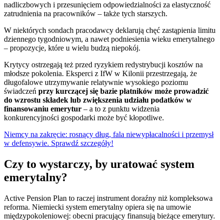
nadliczbowych i przesunięciem odpowiedzialności za elastyczność
zatrudnienia na pracowników – także tych starszych.
W niektórych sondach pracodawcy deklarują chęć zastąpienia limitu
dziennego tygodniowym, a nawet podniesienia wieku emerytalnego
– propozycje, które u wielu budzą niepokój.
Krytycy ostrzegają też przed ryzykiem redystrybucji kosztów na
młodsze pokolenia. Eksperci z IfW w Kilonii przestrzegają, że
długofalowe utrzymywanie relatywnie wysokiego poziomu
świadczeń
przy kurczącej się bazie płatników może prowadzić
do wzrostu składek lub zwiększenia udziału podatków w
finansowaniu emerytur
– a to z punktu widzenia
konkurencyjności gospodarki może być kłopotliwe.
Niemcy na zakręcie: rosnący dług, fala niewypłacalności i przemysł
w defensywie. Sprawdź szczegóły!
Czy to wystarczy, by uratować system
emerytalny?
Active Pension Plan to raczej instrument doraźny niż kompleksowa
reforma. Niemiecki system emerytalny opiera się na umowie
międzypokoleniowej: obecni pracujący finansują bieżące emerytury.