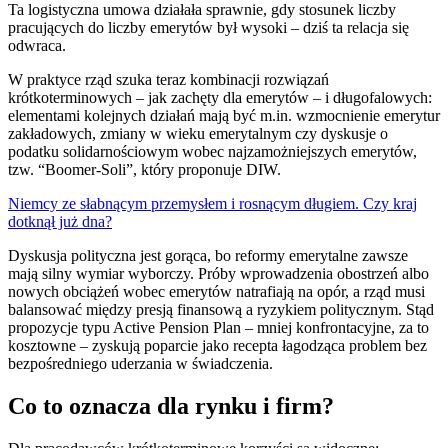
Ta logistyczna umowa działała sprawnie, gdy stosunek liczby
pracujących do liczby emerytów był wysoki – dziś ta relacja się
odwraca.
W praktyce rząd szuka teraz kombinacji rozwiązań
krótkoterminowych – jak zachęty dla emerytów – i długofalowych:
elementami kolejnych działań mają być m.in. wzmocnienie emerytur
zakładowych, zmiany w wieku emerytalnym czy dyskusje o
podatku solidarnościowym wobec najzamożniejszych emerytów,
tzw. “Boomer-Soli”, który proponuje DIW.
Niemcy ze słabnącym przemysłem i rosnącym długiem. Czy kraj
dotknął już dna?
Dyskusja polityczna jest gorąca, bo reformy emerytalne zawsze
mają silny wymiar wyborczy. Próby wprowadzenia obostrzeń albo
nowych obciążeń wobec emerytów natrafiają na opór, a rząd musi
balansować między presją finansową a ryzykiem politycznym. Stąd
propozycje typu Active Pension Plan – mniej konfrontacyjne, za to
kosztowne – zyskują poparcie jako recepta łagodząca problem bez
bezpośredniego uderzania w świadczenia.
Co to oznacza dla rynku i firm?