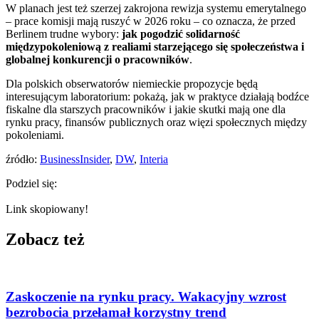
W planach jest też szerzej zakrojona rewizja systemu emerytalnego
– prace komisji mają ruszyć w 2026 roku – co oznacza, że przed
Berlinem trudne wybory:
jak pogodzić solidarność
międzypokoleniową z realiami starzejącego się społeczeństwa i
globalnej konkurencji o pracowników
.
Dla polskich obserwatorów niemieckie propozycje będą
interesującym laboratorium: pokażą, jak w praktyce działają bodźce
fiskalne dla starszych pracowników i jakie skutki mają one dla
rynku pracy, finansów publicznych oraz więzi społecznych między
pokoleniami.
źródło:
BusinessInsider
,
DW
,
Interia
Podziel się:
Link skopiowany!
Zobacz też
Zaskoczenie na rynku pracy. Wakacyjny wzrost
bezrobocia przełamał korzystny trend