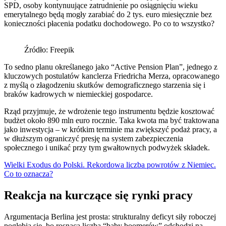
SPD, osoby kontynuujące zatrudnienie po osiągnięciu wieku
emerytalnego będą mogły zarabiać do 2 tys. euro miesięcznie bez
konieczności płacenia podatku dochodowego. Po co to wszystko?
Źródło: Freepik
To sedno planu określanego jako “Active Pension Plan”, jednego z
kluczowych postulatów kanclerza Friedricha Merza, opracowanego
z myślą o złagodzeniu skutków demograficznego starzenia się i
braków kadrowych w niemieckiej gospodarce.
Rząd przyjmuje, że wdrożenie tego instrumentu będzie kosztować
budżet około 890 mln euro rocznie. Taka kwota ma być traktowana
jako inwestycja – w krótkim terminie ma zwiększyć podaż pracy, a
w dłuższym ograniczyć presję na system zabezpieczenia
społecznego i unikać przy tym gwałtownych podwyżek składek.
Wielki Exodus do Polski. Rekordowa liczba powrotów z Niemiec.
Co to oznacza?
Reakcja na kurczące się rynki pracy
Argumentacja Berlina jest prosta: strukturalny deficyt siły roboczej
pogłębia się, bo rosnąca liczba “baby boomerów” odchodzi na