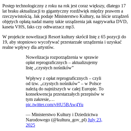
Postęp technologiczny z roku na rok jest coraz większy, dlatego 17
lat braku aktualizacji to gigantyczny rozdźwięk między prawem a
rzeczywistością. Jak podaje Ministerstwo Kultury, na liście urządzeń
objętych opłatą nadal mamy takie urządzenia jak nagrywarka DVD,
kaseta VHS, faks czy odtwarzacz mp3.
W projekcie nowelizacji Resort kultury skrócił listę z 65 pozycji do
19, aby stopniowo wycofywać przestarzałe urządzenia i uzyskać
realne wpływy dla artystów.
Nowelizacja rozporządzenia w sprawie
opłat reprograficznych – aktualizujemy
listę „czystych nośników”
Wpływy z opłat reprograficznych – czyli
od tzw. „czystych nośników” – w Polsce
należą do najniższych w całej Europie. To
konsekwencja przestarzałych przepisów w
tym zakresie,…
pic.twitter.com/vHU5BAw4Yu
— Ministerstwo Kultury i Dziedzictwa
Narodowego (@kultura_gov_pl)
July 23,
2025