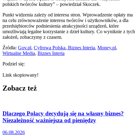
polskich twórców kultury” – powiedział Skoczek.
Punkt widzenia zależy od interesu stron. Wprowadzenie opłaty ma
na celu zrównoważenie interesu twórców i użytkowników, a dla
przedsiębiorców podniesienia atrakcyjności urządzeń, które
umożliwiają legalne korzystanie z dzieł kultury. Co wyniknie z tych
założeń, zobaczymy z czasem.
Źródła:
Gov.pl
,
Cyfrowa Polska
,
Biznes Interia
,
Money.pl
,
Wirtualne Media
,
Biznes Interia
Podziel się:
Link skopiowany!
Zobacz też
Dlaczego Polacy decydują się na własny biznes?
Niezależność ważniejsza od pieniędzy
06.08.2026