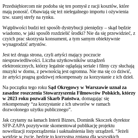
Przedsiębiorcom nie podoba się ten pomysł z racji kosztów, które
mają ponosić. Obawiają się też nielegalnego importu i ożywienia
tzw. szarej strefy na rynku.
Wątpliwości budzi też sposób dystrybucji pieniędzy – skąd będzie
wiadomo, w jaki sposób rozdzielić środki? Nie da się przewidzieć, z
czyich prac skorzysta konsument, a tym samym obiektywnie
wynagrodzić artystów.
Jest też druga strona, czyli artyści mający poczucie
niesprawiedliwości. Liczba użytkowników urządzeń
elektronicznych, którzy legalnie oglądają seriale i filmy czy słuchają
muzyki w domu, z pewnością jest ogromna. Nie ma się co dziwić,
że artyści pragną godziwej rekompensaty za korzystanie z ich dzieł.
Na początku tego roku
Sąd Okręgowy w Warszawie uznał za
zasadne roszczenia Stowarzyszenia Filmowców Polskich, którzy
w 2023 roku pozwali Skarb Państwa
, domagając się
rekompensaty “za korzystanie z ich utworów w ramach
dozwolonego użytku publicznego”.
Jak czytamy na łamach Interii Biznes, Dominik Skoczek dyrektor
SFP-ZAPA pozytywnie skomentował publikację projektu
nowelizacji rozporządzenia i uaktualnienia listy urządzeń. “Jeżeli
wejdzie w życie, będzie to korzystna zmiana dla wszystkich