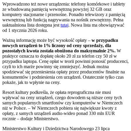
Wprowadzono też nowe urządzenia: telefony komórkowe i tablety
ze wbudowaną pamięcią wewnętrzną powyżej 32 GB oraz
komputery stacjonarne i przenośne. Ponadto telewizory z pamięcią
wewnętrzną lub funkcją nagrywania na nośnik zewnętrzny. Pełna
uaktualniona lista dostępna jest
tutaj
. Nowa lista ma obowiązywać
od 1 stycznia 2026 roku.
Ważną informację może być wysokość opłaty –
w przypadku
nowych urządzeń to 1% liczony od ceny sprzedaży, dla
pozostałych kwota została obniżona do maksymalnie 2%.
W
praktyce oznacza to dopłatę około 20 zł za telefon czy 50 zł w
przypadku laptopa. Cenę opłat w teorii powinni ponosić producenci,
czyli to ich marże powinny się zmniejszyć. Jednak można
spodziewać się przeniesienia opłaty przez producentów finalnie na
konsumentów i podniesienia cen urządzeń. Ostatecznie tylko czas
pokaże, jak to wpłynie na ceny.
Resort kultury podkreśla, że opłata reprograficzna nie musi
wpływać na ceny urządzeń, czego dowodem są niższe ceny tych
samych popularnych smartfonów czy komputerów w Niemczech
niż w Polsce. – W Niemczech pobiera się największe kwoty z
opłaty, z samych urządzeń audio-wideo ponad 330 mln EUR
rocznie – dodaje Ministerstwo.
Ministerstwo Kultury i Dziedzictwa Narodowego 23 lipca