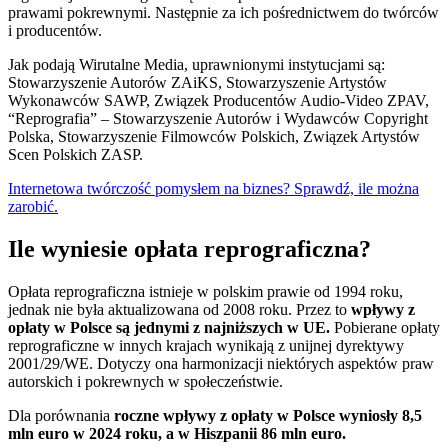
prawami pokrewnymi. Następnie za ich pośrednictwem do twórców
i producentów.
Jak podają Wirutalne Media, uprawnionymi instytucjami są:
Stowarzyszenie Autorów ZAiKS, Stowarzyszenie Artystów
Wykonawców SAWP, Związek Producentów Audio-Video ZPAV,
“Reprografia” – Stowarzyszenie Autorów i Wydawców Copyright
Polska, Stowarzyszenie Filmowców Polskich, Związek Artystów
Scen Polskich ZASP.
Internetowa twórczość pomysłem na biznes? Sprawdź, ile można
zarobić.
Ile wyniesie opłata reprograficzna?
Opłata reprograficzna istnieje w polskim prawie od 1994 roku,
jednak nie była aktualizowana od 2008 roku. Przez to
wpływy z
opłaty w Polsce są jednymi z najniższych w UE.
Pobierane opłaty
reprograficzne w innych krajach wynikają z unijnej dyrektywy
2001/29/WE. Dotyczy ona harmonizacji niektórych aspektów praw
autorskich i pokrewnych w społeczeństwie.
Dla porównania
roczne wpływy z opłaty w Polsce wyniosły 8,5
mln euro w 2024 roku, a w Hiszpanii 86 mln euro.