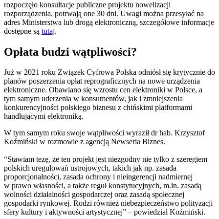
rozpoczęło konsultacje publiczne projektu nowelizacji
rozporządzenia, potrwają one 30 dni. Uwagi można przesyłać na
adres Ministerstwa lub drogą elektroniczną, szczegółowe informacje
dostępne są
tutaj
.
Opłata budzi wątpliwości?
Już w 2021 roku Związek Cyfrowa Polska odniósł się krytycznie do
planów poszerzenia opłat reprograficznych na nowe urządzenia
elektroniczne. Obawiano się wzrostu cen elektroniki w Polsce, a
tym samym uderzenia w konsumentów, jak i zmniejszenia
konkurencyjności polskiego biznesu z chińskimi platformami
handlującymi elektroniką.
W tym samym roku swoje wątpliwości wyraził dr hab. Krzysztof
Koźmiński w rozmowie z agencją Newseria Biznes.
“Stawiam tezę, że ten projekt jest niezgodny nie tylko z szeregiem
polskich uregulowań ustrojowych, takich jak np. zasada
proporcjonalności, zasada ochrony i nieingerencji nadmiernej
w prawo własności, a także reguł konstytucyjnych, m.in. zasadą
wolności działalności gospodarczej oraz zasadą społecznej
gospodarki rynkowej. Rodzi również niebezpieczeństwo polityzacji
sfery kultury i aktywności artystycznej” – powiedział Koźmiński.