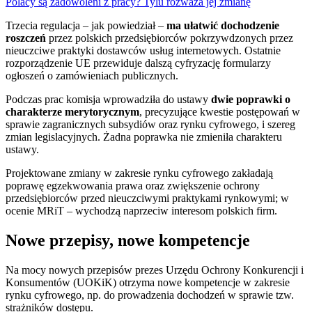
Polacy są zadowoleni z pracy? Tylu rozważa jej zmianę
Trzecia regulacja – jak powiedział –
ma ułatwić dochodzenie
roszczeń
przez polskich przedsiębiorców pokrzywdzonych przez
nieuczciwe praktyki dostawców usług internetowych. Ostatnie
rozporządzenie UE przewiduje dalszą cyfryzację formularzy
ogłoszeń o zamówieniach publicznych.
Podczas prac komisja wprowadziła do ustawy
dwie poprawki o
charakterze merytorycznym
, precyzujące kwestie postępowań w
sprawie zagranicznych subsydiów oraz rynku cyfrowego, i szereg
zmian legislacyjnych. Żadna poprawka nie zmieniła charakteru
ustawy.
Projektowane zmiany w zakresie rynku cyfrowego zakładają
poprawę egzekwowania prawa oraz zwiększenie ochrony
przedsiębiorców przed nieuczciwymi praktykami rynkowymi; w
ocenie MRiT – wychodzą naprzeciw interesom polskich firm.
Nowe przepisy, nowe kompetencje
Na mocy nowych przepisów prezes Urzędu Ochrony Konkurencji i
Konsumentów (UOKiK) otrzyma nowe kompetencje w zakresie
rynku cyfrowego, np. do prowadzenia dochodzeń w sprawie tzw.
strażników dostępu.