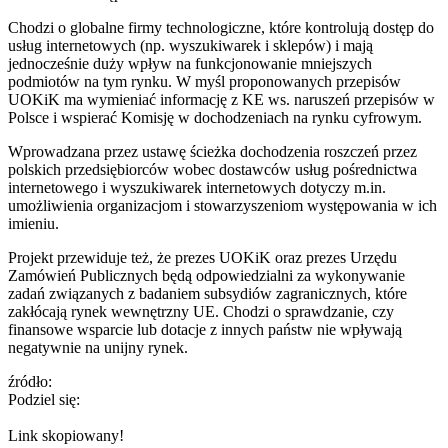
Chodzi o globalne firmy technologiczne, które kontrolują dostęp do
usług internetowych (np. wyszukiwarek i sklepów) i mają
jednocześnie duży wpływ na funkcjonowanie mniejszych
podmiotów na tym rynku. W myśl proponowanych przepisów
UOKiK ma wymieniać informację z KE ws. naruszeń przepisów w
Polsce i wspierać Komisję w dochodzeniach na rynku cyfrowym.
Wprowadzana przez ustawę ścieżka dochodzenia roszczeń przez
polskich przedsiębiorców wobec dostawców usług pośrednictwa
internetowego i wyszukiwarek internetowych dotyczy m.in.
umożliwienia organizacjom i stowarzyszeniom występowania w ich
imieniu.
Projekt przewiduje też, że prezes UOKiK oraz prezes Urzędu
Zamówień Publicznych będą odpowiedzialni za wykonywanie
zadań związanych z badaniem subsydiów zagranicznych, które
zakłócają rynek wewnętrzny UE. Chodzi o sprawdzanie, czy
finansowe wsparcie lub dotacje z innych państw nie wpływają
negatywnie na unijny rynek.
źródło:
Podziel się:
Link skopiowany!