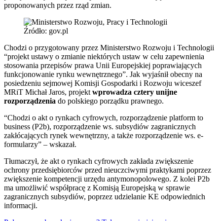
proponowanych przez rząd zmian.
Źródło: gov.pl
Chodzi o przygotowany przez Ministerstwo Rozwoju i Technologii
“projekt ustawy o zmianie niektórych ustaw w celu zapewnienia
stosowania przepisów prawa Unii Europejskiej poprawiających
funkcjonowanie rynku wewnętrznego”. Jak wyjaśnił obecny na
posiedzeniu sejmowej Komisji Gospodarki i Rozwoju wiceszef
MRiT Michał Jaros, projekt
wprowadza cztery unijne
rozporządzenia
do polskiego porządku prawnego.
“Chodzi o akt o rynkach cyfrowych, rozporządzenie platform to
business (P2b), rozporządzenie ws. subsydiów zagranicznych
zakłócających rynek wewnętrzny, a także rozporządzenie ws. e-
formularzy” – wskazał.
Tłumaczył, że akt o rynkach cyfrowych zakłada zwiększenie
ochrony przedsiębiorców przed nieuczciwymi praktykami poprzez
zwiększenie kompetencji urzędu antymonopolowego. Z kolei P2b
ma umożliwić współpracę z Komisją Europejską w sprawie
zagranicznych subsydiów, poprzez udzielanie KE odpowiednich
informacji.