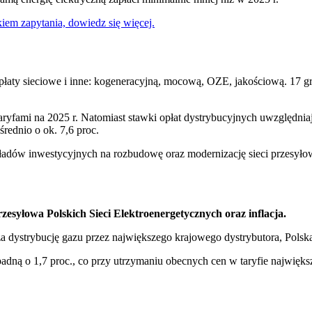
em zapytania, dowiedz się więcej.
płaty sieciowe i inne: kogeneracyjną, mocową, OZE, jakościową. 17 gr
taryfami na 2025 r. Natomiast stawki opłat dystrybucyjnych uwzględni
ednio o ok. 7,6 proc.
akładów inwestycyjnych na rozbudowę oraz modernizację sieci przesył
esyłowa Polskich Sieci Elektroenergetycznych oraz inflacja.
a dystrybucję gazu przez największego krajowego dystrybutora, Pols
adną o 1,7 proc., co przy utrzymaniu obecnych cen w taryfie najwię