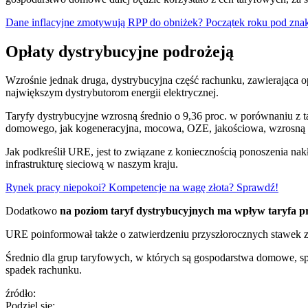
Dane inflacyjne zmotywują RPP do obniżek? Początek roku pod znaki
Opłaty dystrybucyjne podrożeją
Wzrośnie jednak druga, dystrybucyjna część rachunku, zawierająca o
największym dystrybutorom energii elektrycznej.
Taryfy dystrybucyjne wzrosną średnio o 9,36 proc. w porównaniu z 
domowego, jak kogeneracyjna, mocowa, OZE, jakościowa, wzrosną śr
Jak podkreślił URE, jest to związane z koniecznością ponoszenia n
infrastrukturę sieciową w naszym kraju.
Rynek pracy niepokoi? Kompetencje na wagę złota? Sprawdź!
Dodatkowo
na poziom taryf dystrybucyjnych ma wpływ taryfa prz
URE poinformował także o zatwierdzeniu przyszłorocznych stawek z
Średnio dla grup taryfowych, w których są gospodarstwa domowe, sp
spadek rachunku.
źródło:
Podziel się: