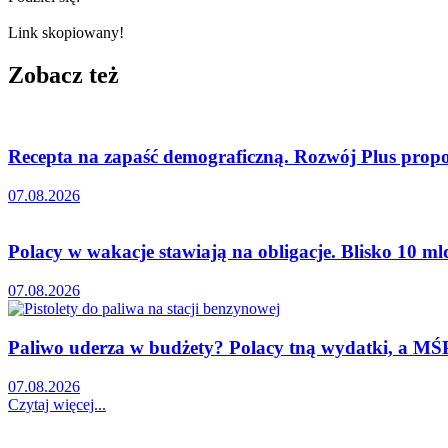
Link skopiowany!
Zobacz też
Recepta na zapaść demograficzną. Rozwój Plus propon
07.08.2026
Polacy w wakacje stawiają na obligacje. Blisko 10 mld
07.08.2026
Paliwo uderza w budżety? Polacy tną wydatki, a MŚP 
07.08.2026
Czytaj więcej...