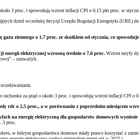
około 3 proc. i spowodują wzrost inflacji CPI o 0,15 pkt proc. w styc
jętych dzień wcześniej decyzji Urzędu Regulacji Energetyki (URE) do
ę gazu ziemnego o 1,7 proc. ze skutkiem od stycznia, co spowoduj
ji energii elektrycznej wzrosną średnio o 7,6 proc.
Wzrost taryfy d
owej” – zauważyli.
h oczekiwaniami.
o rachunku za prąd o około 3 proc. i spowodują wzrost inflacji CPI o 
sły rdr o 2,5 proc., a w porównaniu z poprzednim miesiącem wzros
yfach na energię elektryczną dla gospodarstw domowych wyniesie 
. 3 proc.
ę okres, w którym gospodarstwa domowe miały prawo korzystać z zamro
mą energię elektryczną zapłaci minimalnie mniej niż w 2025 r.