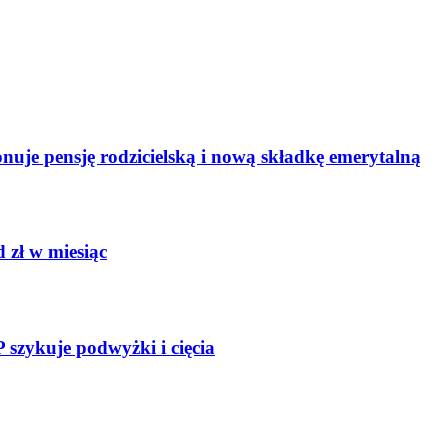
uje pensję rodzicielską i nową składkę emerytalną
 zł w miesiąc
szykuje podwyżki i cięcia