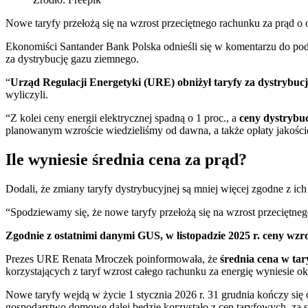
Nowe taryfy przełożą się na wzrost przeciętnego rachunku za prąd o 
Ekonomiści Santander Bank Polska odnieśli się w komentarzu do pod
za dystrybucję gazu ziemnego.
“
Urząd Regulacji Energetyki (URE) obniżył taryfy za dystrybucj
wyliczyli.
“Z kolei ceny energii elektrycznej spadną o 1 proc., a
ceny dystrybuc
planowanym wzroście wiedzieliśmy od dawna, a także opłaty jakości
Ile wyniesie średnia cena za prąd?
Dodali, że zmiany taryfy dystrybucyjnej są mniej więcej zgodne z ic
“Spodziewamy się, że nowe taryfy przełożą się na wzrost przeciętneg
Zgodnie z ostatnimi danymi GUS, w listopadzie 2025 r. ceny wzro
Prezes URE Renata Mroczek poinformowała, że
średnia cena w tar
korzystających z taryf wzrost całego rachunku za energię wyniesie ok
Nowe taryfy wejdą w życie 1 stycznia 2026 r. 31 grudnia kończy si
gospodarstwo domowe dalej będzie korzystało z cen taryfowych, za sa