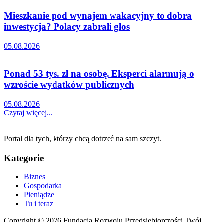
Mieszkanie pod wynajem wakacyjny to dobra
inwestycja? Polacy zabrali głos
05.08.2026
Ponad 53 tys. zł na osobę. Eksperci alarmują o
wzroście wydatków publicznych
05.08.2026
Czytaj więcej...
Portal dla tych, którzy chcą dotrzeć na sam szczyt.
Kategorie
Biznes
Gospodarka
Pieniądze
Tu i teraz
Copyright © 2026 Fundacja Rozwoju Przedsiębiorczości Twój