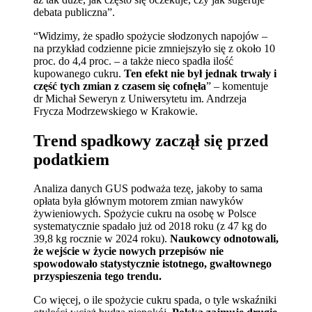
debata publiczna”.
“Widzimy, że spadło spożycie słodzonych napojów –
na przykład codzienne picie zmniejszyło się z około 10
proc. do 4,4 proc. – a także nieco spadła ilość
kupowanego cukru.
Ten efekt nie był jednak trwały i
część tych zmian z czasem się cofnęła
” – komentuje
dr Michał Seweryn z Uniwersytetu im. Andrzeja
Frycza Modrzewskiego w Krakowie.
Trend spadkowy zaczął się przed
podatkiem
Analiza danych GUS podważa tezę, jakoby to sama
opłata była głównym motorem zmian nawyków
żywieniowych. Spożycie cukru na osobę w Polsce
systematycznie spadało już od 2018 roku (z 47 kg do
39,8 kg rocznie w 2024 roku).
Naukowcy odnotowali,
że wejście w życie nowych przepisów nie
spowodowało statystycznie istotnego, gwałtownego
przyspieszenia tego trendu.
Co więcej, o ile spożycie cukru spada, o tyle wskaźniki