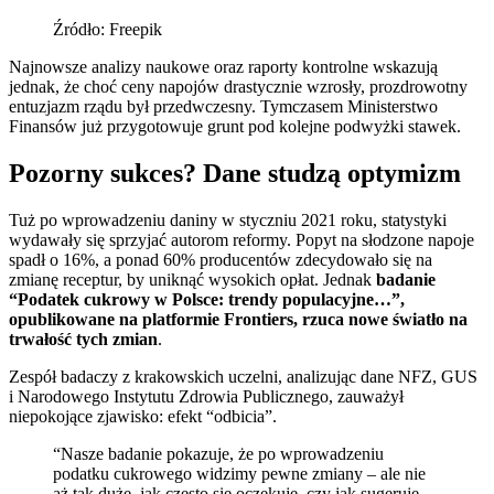
Źródło: Freepik
Najnowsze analizy naukowe oraz raporty kontrolne wskazują
jednak, że choć ceny napojów drastycznie wzrosły, prozdrowotny
entuzjazm rządu był przedwczesny. Tymczasem Ministerstwo
Finansów już przygotowuje grunt pod kolejne podwyżki stawek.
Pozorny sukces? Dane studzą optymizm
Tuż po wprowadzeniu daniny w styczniu 2021 roku, statystyki
wydawały się sprzyjać autorom reformy. Popyt na słodzone napoje
spadł o 16%, a ponad 60% producentów zdecydowało się na
zmianę receptur, by uniknąć wysokich opłat. Jednak
badanie
“Podatek cukrowy w Polsce: trendy populacyjne…”,
opublikowane na platformie Frontiers, rzuca nowe światło na
trwałość tych zmian
.
Zespół badaczy z krakowskich uczelni, analizując dane NFZ, GUS
i Narodowego Instytutu Zdrowia Publicznego, zauważył
niepokojące zjawisko: efekt “odbicia”.
“Nasze badanie pokazuje, że po wprowadzeniu
podatku cukrowego widzimy pewne zmiany – ale nie
aż tak duże, jak często się oczekuje, czy jak sugeruje