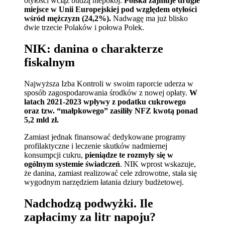
otyłości wciąż budzą niepokój.
Polska zajmuje drugie
miejsce w Unii Europejskiej pod względem otyłości
wśród mężczyzn (24,2%).
Nadwagę ma już blisko
dwie trzecie Polaków i połowa Polek.
NIK: danina o charakterze
fiskalnym
Najwyższa Izba Kontroli w swoim raporcie uderza w
sposób zagospodarowania środków z nowej opłaty.
W
latach 2021-2023 wpływy z podatku cukrowego
oraz tzw. “małpkowego” zasiliły NFZ kwotą ponad
5,2 mld zł.
Zamiast jednak finansować dedykowane programy
profilaktyczne i leczenie skutków nadmiernej
konsumpcji cukru,
pieniądze te rozmyły się w
ogólnym systemie świadczeń
. NIK wprost wskazuje,
że danina, zamiast realizować cele zdrowotne, stała się
wygodnym narzędziem łatania dziury budżetowej.
Nadchodzą podwyżki. Ile
zapłacimy za litr napoju?