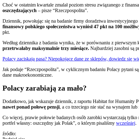
Choć w ostatnim kwartale zmalał poziom stresu związanego z finansa
oszczędzających
– pisze “Rzeczpospolita”.
Dziennik, powołując się na badanie firmy doradztwa inwestycyjnego 
finansowy polskiego społeczeństwa wyniósł 47 pkt na 100 możli
pkt.
Według dziennika z badania wynika, że w porównaniu z pierwszym kw
przetrwałaby maksymalnie trzy miesiące.
Najbardziej zasobni są p
Polacy zaciskają pasa? Niepokojące dane ze sklepów, dowiedz się wi
Jak podaje “Rzeczpospolita”, w cyklicznym badaniu Polacy pytani są 
dane makroekonomiczne.
Polacy zarabiają za mało?
Dodatkowo, jak wskazuje dziennik, z raportu Habitat for Humanity P
nawet ponad połowę pensji
, a co trzeciego nie stać na wynajem lu
Co więcej, prawie połowie badanych osób zarobki wystarczają tylko 
portfel własny: oszczędny jak Polak”, o którym pisaliśmy
wcześniej
.
źródło: