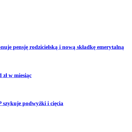
uje pensję rodzicielską i nową składkę emerytalną
 zł w miesiąc
szykuje podwyżki i cięcia