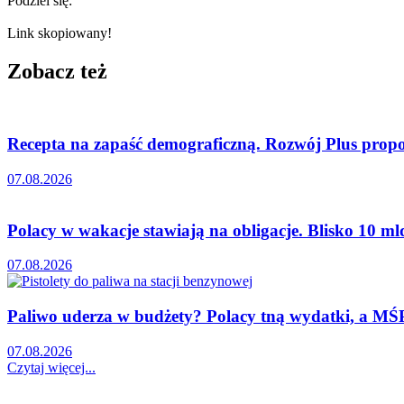
Podziel się:
Link skopiowany!
Zobacz też
Recepta na zapaść demograficzną. Rozwój Plus propon
07.08.2026
Polacy w wakacje stawiają na obligacje. Blisko 10 mld
07.08.2026
Paliwo uderza w budżety? Polacy tną wydatki, a MŚP 
07.08.2026
Czytaj więcej...