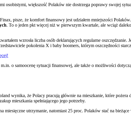
mi osobistymi, większość Polaków nie dostrzega poprawy swojej sytuac
Finax, pisze, że komfort finansowy jest udziałem mniejszości Polaków
wych
. To o jeden pkt więcej niż w pierwszym kwartale, ale wciąż dal
artałem wzrosła liczba osób deklarujących regularne oszczędzanie. 
rzedstawiciele pokolenia X i baby boomers, którym oszczędności starcz
ęcej!
m.in. o samoocenę sytuacji finansowej, ale także o możliwości dotyczą
oland wynika, że Polacy pracują głównie na mieszkanie, które pożera
b zakup mieszkania spełniającego jego potrzeby.
na miesięczne utrzymanie, natomiast 25 proc. Polaków stać na bieżąc