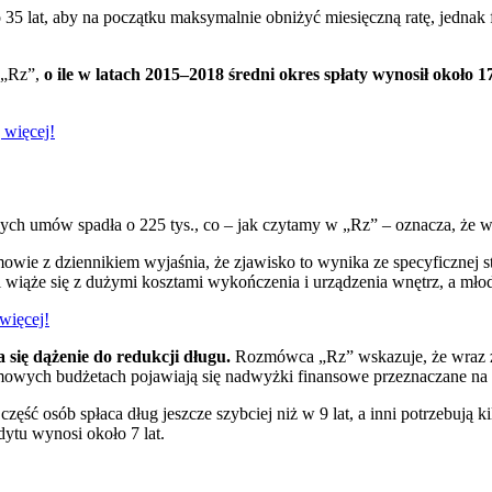
5 lat, aby na początku maksymalnie obniżyć miesięczną ratę, jednak f
 „Rz”,
o ile w latach 2015–2018 średni okres spłaty wynosił około 17
 więcej!
ych umów spadła o 225 tys., co – jak czytamy w „Rz” – oznacza, że w
owie z dziennikiem wyjaśnia, że zjawisko to wynika ze specyficznej st
wiąże się z dużymi kosztami wykończenia i urządzenia wnętrz, a mło
więcej!
 się dążenie do redukcji długu.
Rozmówca „Rz” wskazuje, że wraz z
domowych budżetach pojawiają się nadwyżki finansowe przeznaczane na 
zęść osób spłaca dług jeszcze szybciej niż w 9 lat, a inni potrzebują 
dytu wynosi około 7 lat.