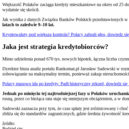
Większość Polaków zaciąga kredyty mieszkaniowe na okres od 25 do 3
wydatnie się skrócił.
Jak wynika z danych Związku Banków Polskich przedstawionych w
latach to zaledwie 9–10 lat.
Kryptowaluty pod większą kontrolą? Polacy zabrali głos, dowiedz się
Jaka jest strategia kredytobiorców?
Mimo udzielenia ponad 670 tys. nowych hipotek, łączna liczba czynn
Dyrektor biura analiz portalu Rankomat.pl Jarosław Sadowski w rozm
zobowiązanie na maksymalny termin, ponieważ zakup nieruchomości 
Polacy masowo idą po kredyty. Padł historyczny rekord, dowiedz się 
Jednak po minięciu tej najtrudniejszej fazy u Polaków uruchamia
rosną, przez co bieżąca rata staje się mniejszym obciążeniem, a w 
Sadowski zaznacza przy tym, że czas spłaty jest zróżnicowany i choć c
zbliża się do standardów zagranicznych, gdzie średnia żywotność kre
źródło:
Podziel się: