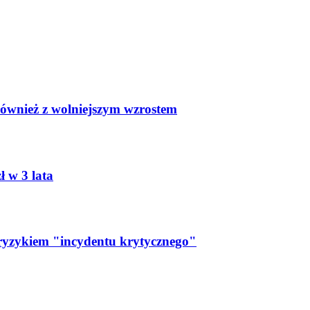
wnież z wolniejszym wzrostem
 w 3 lata
 ryzykiem "incydentu krytycznego"