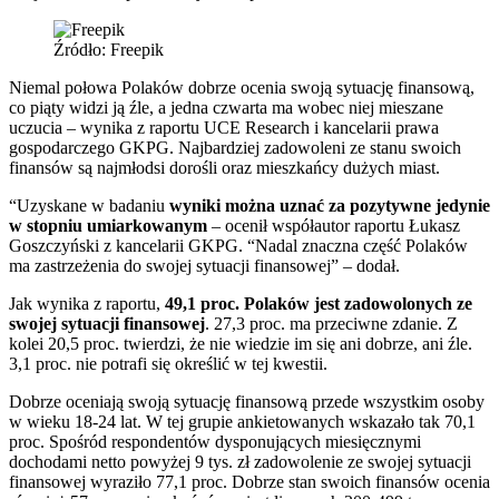
Źródło: Freepik
Niemal połowa Polaków dobrze ocenia swoją sytuację finansową,
co piąty widzi ją źle, a jedna czwarta ma wobec niej mieszane
uczucia – wynika z raportu UCE Research i kancelarii prawa
gospodarczego GKPG. Najbardziej zadowoleni ze stanu swoich
finansów są najmłodsi dorośli oraz mieszkańcy dużych miast.
“Uzyskane w badaniu
wyniki można uznać za pozytywne jedynie
w stopniu umiarkowanym
– ocenił współautor raportu Łukasz
Goszczyński z kancelarii GKPG. “Nadal znaczna część Polaków
ma zastrzeżenia do swojej sytuacji finansowej” – dodał.
Jak wynika z raportu,
49,1 proc. Polaków jest zadowolonych ze
swojej sytuacji finansowej
. 27,3 proc. ma przeciwne zdanie. Z
kolei 20,5 proc. twierdzi, że nie wiedzie im się ani dobrze, ani źle.
3,1 proc. nie potrafi się określić w tej kwestii.
Dobrze oceniają swoją sytuację finansową przede wszystkim osoby
w wieku 18-24 lat. W tej grupie ankietowanych wskazało tak 70,1
proc. Spośród respondentów dysponujących miesięcznymi
dochodami netto powyżej 9 tys. zł zadowolenie ze swojej sytuacji
finansowej wyraziło 77,1 proc. Dobrze stan swoich finansów ocenia