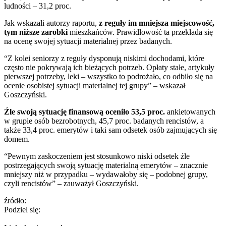
ludności – 31,2 proc.
Jak wskazali autorzy raportu,
z reguły im mniejsza miejscowość,
tym niższe zarobki
mieszkańców. Prawidłowość ta przekłada się
na ocenę swojej sytuacji materialnej przez badanych.
“Z kolei seniorzy z reguły dysponują niskimi dochodami, które
często nie pokrywają ich bieżących potrzeb. Opłaty stałe, artykuły
pierwszej potrzeby, leki – wszystko to podrożało, co odbiło się na
ocenie osobistej sytuacji materialnej tej grupy” – wskazał
Goszczyński.
Źle swoją sytuację finansową oceniło 53,5 proc.
ankietowanych
w grupie osób bezrobotnych, 45,7 proc. badanych rencistów, a
także 33,4 proc. emerytów i taki sam odsetek osób zajmujących się
domem.
“Pewnym zaskoczeniem jest stosunkowo niski odsetek źle
postrzegających swoją sytuację materialną emerytów – znacznie
mniejszy niż w przypadku – wydawałoby się – podobnej grupy,
czyli rencistów” – zauważył Goszczyński.
źródło:
Podziel się: