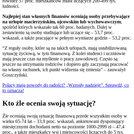
również 57 proc. mieszkańców miast liczących 200-499 tys.
ludności.
Najlepiej stan własnych finansów oceniają osoby przebywające
na urlopie macierzyńskim, ojcowskim lub wychowawczym
,
spośród których wskazało tak 60 proc. badanych. Dalej w
zestawieniu są osoby studiujące lub uczące się – 53,7 proc.
wskazań, a także pracujące w pełnym wymiarze godzin – 53,2 proc.
“Z reguły osoby, które są na takich urlopach, mają ustabilizowaną
sytuację życiową, w tym finansową. Z kolei studenci i uczniowie
mają jeszcze czas na myślenie o pracy zawodowej. Często są
jeszcze na utrzymaniu rodziców i dopiero gdy zaczynają pracować
na własny rachunek, ich punkt widzenia się zmienia” – zauważył
Goszczyński.
Polacy mają powody do radości? „Wzrosły nadzieje”. Sprawdź, co
to oznacza!
Kto źle ocenia swoją sytuację?
Źle oceniają swoją sytuację finansową przede wszystkim osoby w
wieku 65-74 lat – 33,9 proc. wskazań, ankietowani dysponujący
miesięcznymi dochodami netto na poziomie 1000-2999 zł – 47,4
proc., a także mieszkańcy wsi i miejscowości liczących do 5 tys.