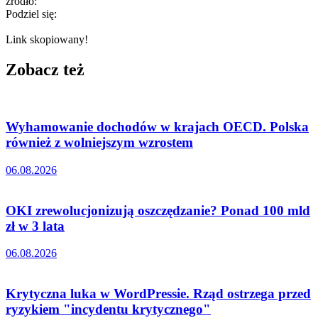
źródło:
Podziel się:
Link skopiowany!
Zobacz też
Wyhamowanie dochodów w krajach OECD. Polska
również z wolniejszym wzrostem
06.08.2026
OKI zrewolucjonizują oszczędzanie? Ponad 100 mld
zł w 3 lata
06.08.2026
Krytyczna luka w WordPressie. Rząd ostrzega przed
ryzykiem "incydentu krytycznego"