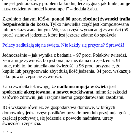
nie jest jednorazowy problem kilku dni, lecz sygnał, jak funkcjonuje
nasz codzienny model konsumpcji” – dodała Łaba.
Zgodnie z danymi IOŚ-u,
ponad 80 proc. zbędnej żywności trafia
bezpośrednio do kosza.
Tylko niewielka część jest kompostowana
lub przekazywana innym. Większą część wyrzucanej żywności (59
proc.) stanowi jedzenie, które jest jeszcze zdatne do spożycia.
Polacy zadłużają się na święta. Nie każdy się przyzna? Sprawdź!
Jednocześnie – jak wynika z badania – 97 proc. Polaków twierdzi,
że marnuje żywność, bo jest ona już niezdatna do zjedzenia, 91
proc, robi to, bo utraciła ona świeżość, a 96 proc. przyznaje, że
kupiło lub przygotowało zbyt dużą ilość jedzenia. 84 proc. wskazuje
jako powód zepsucie żywności.
Łaba zwróciła też uwagę, że
nadkonsumpcja w święta jest
społecznie akceptowana, a nawet oczekiwana
, mimo że szkodzi
zarówno zdrowiu, jak i racjonalnemu gospodarowaniu zasobami.
IOŚ wskazał również, że gospodarstwa domowe, w których
domownicy jedzą część posiłków poza domem lub przyjmują gości,
częściej pozbywają się jedzenia z powodu nadmiaru, utraty
świeżości i zepsucia.