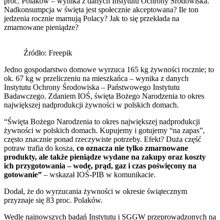
proc. Polaków – wynika z danych Instytutu Ochrony Środowiska.
Nadkonsumpcja w święta jest społecznie akceptowana? Ile ton
jedzenia rocznie marnują Polacy? Jak to się przekłada na
zmarnowane pieniądze?
Źródło: Freepik
Jedno gospodarstwo domowe wyrzuca 165 kg żywności rocznie; to
ok. 67 kg w przeliczeniu na mieszkańca – wynika z danych
Instytutu Ochrony Środowiska – Państwowego Instytutu
Badawczego. Zdaniem IOŚ, święta Bożego Narodzenia to okres
największej nadprodukcji żywności w polskich domach.
“Święta Bożego Narodzenia to okres największej nadprodukcji
żywności w polskich domach. Kupujemy i gotujemy “na zapas”,
często znacznie ponad rzeczywiste potrzeby. Efekt? Duża część
potraw trafia do kosza,
co oznacza nie tylko zmarnowane
produkty, ale także pieniądze wydane na zakupy oraz koszty
ich przygotowania – wodę, prąd, gaz i czas poświęcony na
gotowanie”
– wskazał IOŚ-PIB w komunikacie.
Dodał, że do wyrzucania żywności w okresie świątecznym
przyznaje się 83 proc. Polaków.
Wedle najnowszych badań Instytutu i SGGW przeprowadzonych na