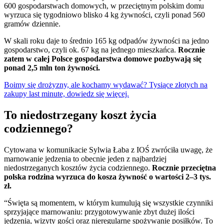
600 gospodarstwach domowych, w przeciętnym polskim domu
wyrzuca się tygodniowo blisko 4 kg żywności, czyli ponad 560
gramów dziennie.
W skali roku daje to średnio 165 kg odpadów żywności na jedno
gospodarstwo, czyli ok. 67 kg na jednego mieszkańca.
Rocznie
zatem w całej Polsce gospodarstwa domowe pozbywają się
ponad 2,5 mln ton żywności.
Boimy się drożyzny, ale kochamy wydawać? Tysiące złotych na
zakupy last minute, dowiedz się więcej.
To niedostrzegany koszt życia
codziennego?
Cytowana w komunikacie Sylwia Łaba z IOŚ zwróciła uwagę, że
marnowanie jedzenia to obecnie jeden z najbardziej
niedostrzeganych kosztów życia codziennego.
Rocznie przeciętna
polska rodzina wyrzuca do kosza żywność o wartości 2–3 tys.
zł.
“Święta są momentem, w którym kumulują się wszystkie czynniki
sprzyjające marnowaniu: przygotowywanie zbyt dużej ilości
jedzenia, wizyty gości oraz nieregularne spożywanie posiłków. To