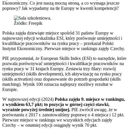
Ekonomiczny. Co jest naszą mocną stroną, a co wymaga jeszcze
poprawy? Jak wypadamy na tle Europy w kwestii kompetencji?
Źródło: Freepik
Polska zajęła dziewiąte miejsce spośród 31 państw Europy w
najnowszej edycji wskaźnika ESI, który porównuje umiejętności i
kwalifikacje pracowników na rynku pracy – przekazał Polski
Instytut Ekonomiczny. Pierwsze miejsce w rankingu zajęły Czechy.
PIE przypomniał, że European Skills Index (ESI) to narzędzie, które
pozwala porównywać umiejętności i kwalifikacje pracowników na
rynku pracy w 31 krajach Europy. Zestawia trzy filary: rozwój
umiejętności (skills development), ich aktywizację na rynku pracy
(skills activation) oraz dopasowanie do potrzeb gospodarki (skills
matching). Wynik 100 oznacza najlepszy możliwy rezultat w
Europie.
W najnowszej edycji (2024)
Polska zajęła 9. miejsce w rankingu,
z wynikiem 63,7 pkt; to pozycja w górnej części stawki,
wyraźnie powyżej średniej unijnej.
PIE zwrócił uwagę, że w
porównaniu z 2017 r. zanotowaliśmy poprawę o 4 miejsca i 12 pkt.
Pierwsze miejsce w rankingu we wszystkich edycjach zajęły
Czechy – w ostatniej edycji osiągnęły wynik 70 pkt.