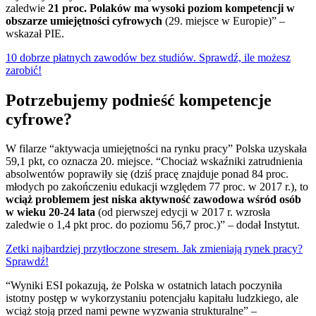
zaledwie
21 proc. Polaków ma wysoki poziom kompetencji w
obszarze umiejętności cyfrowych
(29. miejsce w Europie)” –
wskazał PIE.
10 dobrze płatnych zawodów bez studiów. Sprawdź, ile możesz
zarobić!
Potrzebujemy podnieść kompetencje
cyfrowe?
W filarze “aktywacja umiejętności na rynku pracy” Polska uzyskała
59,1 pkt, co oznacza 20. miejsce. “Chociaż wskaźniki zatrudnienia
absolwentów poprawiły się (dziś pracę znajduje ponad 84 proc.
młodych po zakończeniu edukacji względem 77 proc. w 2017 r.), to
wciąż problemem jest niska aktywność zawodowa wśród osób
w wieku 20-24 lata
(od pierwszej edycji w 2017 r. wzrosła
zaledwie o 1,4 pkt proc. do poziomu 56,7 proc.)” – dodał Instytut.
Zetki najbardziej przytłoczone stresem. Jak zmieniają rynek pracy?
Sprawdź!
“Wyniki ESI pokazują, że Polska w ostatnich latach poczyniła
istotny postęp w wykorzystaniu potencjału kapitału ludzkiego, ale
wciąż stoją przed nami pewne wyzwania strukturalne” –