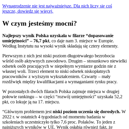
Wynagrodzenie nie jest najważniejsze. Dla nich liczy się coś
jeszcze, dowiedz się więcej.
W czym jesteśmy mocni?
Najlepszy wynik Polska uzyskała w filarze “dopasowanie
umiejętności” – 76,7 pkt
, co daje nam 3. miejsce w Europie.
Według Instytutu na wysoki wynik składają się cztery elementy.
Pierwszym z nich jest niski poziom długotrwałego bezrobocia
wśród osób aktywnych zawodowo. Drugim – stosunkowo niewielki
odsetek osób pracujących w niepełnym wymiarze godzin nie z
własnej woli. Trzeci element to niski odsetek niskopłatnych
pracowników z wyższym wykształceniem. Czwarty – mały
rozdźwięk między kwalifikacjami a wymaganiami rynku pracy.
W pozostałych dwóch filarach Polska zajmuje miejsca w drugiej
połowie rankingu – w części “rozwój umiejętności” uzyskała 52,2
pkt, co lokuje ją na 17. miejscu.
“Głównym problemem jest
niski poziom uczenia się dorosłych.
W
2022 r. w ostatnich 4 tygodniach od momentu badania w
szkoleniach uczestniczyło tylko 7,6 proc. Polaków. To jeden z
najniższych wyników w UE. Wynik osłabia również fakt, że