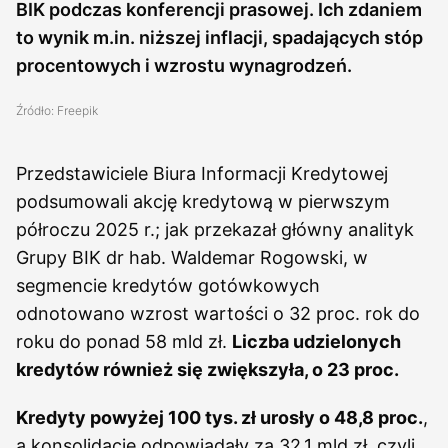
BIK podczas konferencji prasowej. Ich zdaniem
to wynik m.in. niższej inflacji, spadających stóp
procentowych i wzrostu wynagrodzeń.
Źródło: Freepik
Przedstawiciele Biura Informacji Kredytowej
podsumowali akcję kredytową w pierwszym
półroczu 2025 r.; jak przekazał główny analityk
Grupy BIK dr hab. Waldemar Rogowski, w
segmencie kredytów gotówkowych
odnotowano wzrost wartości o 32 proc. rok do
roku do ponad 58 mld zł.
Liczba udzielonych
kredytów również się zwiększyła, o 23 proc.
Kredyty powyżej 100 tys. zł urosły o 48,8 proc.
,
a konsolidacje odpowiadały za 32,1 mld zł, czyli