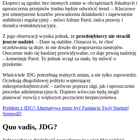
Eksperci są zgodni: bez istotnych zmian w obciążeniach fiskalnych i
uproszczenia przepisów trudno będzie odwrócić trend. – Kluczowe
jest zmniejszenie kosztów prowadzenia działalności i zapewnienie
stabilności regulacyjnej – mówi Adrian Parol, radca prawny i
doradca restrukturyzacyjny.
Z jego obserwacji wynika jednak, że
przedsiębiorcy nie stracili
jeszcze nadziei
. – Dane są stabilne. Oznacza to, że choć
oczekiwania są duże, to nie doszło do pogorszenia nastrojów.
Otoczenie stało się bardziej przewidywalne, co daje pewną nadzieję
– komentuje Parol. To jednak wciąż za mało, by mówić o
przełomie.
Właściciele JDG potrzebują realnych zmian, a nie tylko zapowiedzi.
Oczekują długofalowej polityki wspierającej
mikroprzedsiębiorczość – zarówno poprzez ulgi, jak i uproszczenie
procedur administracyjnych. Dopiero wówczas będą mogli
planować rozwój z większym poczuciem bezpieczeństwa.
Problem z JDG? Alternatywą może być Fundacja Twój Startup!
Sprawdź!
Quo vadis, JDG?