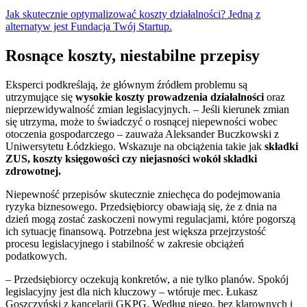
Jak skutecznie optymalizować koszty działalności? Jedną z
alternatyw jest Fundacja Twój Startup.
Rosnące koszty, niestabilne przepisy
Eksperci podkreślają, że głównym źródłem problemu są
utrzymujące się
wysokie koszty prowadzenia działalności
oraz
nieprzewidywalność zmian legislacyjnych. – Jeśli kierunek zmian
się utrzyma, może to świadczyć o rosnącej niepewności wobec
otoczenia gospodarczego – zauważa Aleksander Buczkowski z
Uniwersytetu Łódzkiego. Wskazuje na obciążenia takie jak
składki
ZUS, koszty księgowości czy niejasności wokół składki
zdrowotnej.
Niepewność przepisów skutecznie zniechęca do podejmowania
ryzyka biznesowego. Przedsiębiorcy obawiają się, że z dnia na
dzień mogą zostać zaskoczeni nowymi regulacjami, które pogorszą
ich sytuację finansową. Potrzebna jest większa przejrzystość
procesu legislacyjnego i stabilność w zakresie obciążeń
podatkowych.
– Przedsiębiorcy oczekują konkretów, a nie tylko planów. Spokój
legislacyjny jest dla nich kluczowy – wtóruje mec. Łukasz
Goszczyński z kancelarii GKPG. Według niego, bez klarownych i