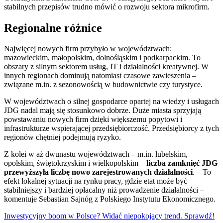
stabilnych przepisów trudno mówić o rozwoju sektora mikrofirm.
Regionalne różnice
Najwięcej nowych firm przybyło w województwach:
mazowieckim, małopolskim, dolnośląskim i podkarpackim. To
obszary z silnym sektorem usług, IT i działalności kreatywnej. W
innych regionach dominują natomiast czasowe zawieszenia –
związane m.in. z sezonowością w budownictwie czy turystyce.
W województwach o silnej gospodarce opartej na wiedzy i usługach
JDG nadal mają się stosunkowo dobrze. Duże miasta sprzyjają
powstawaniu nowych firm dzięki większemu popytowi i
infrastrukturze wspierającej przedsiębiorczość. Przedsiębiorcy z tych
regionów chętniej podejmują ryzyko.
Z kolei w aż dwunastu województwach – m.in. lubelskim,
opolskim, świętokrzyskim i wielkopolskim –
liczba zamknięć JDG
przewyższyła liczbę nowo zarejestrowanych działalności
. – To
efekt lokalnej sytuacji na rynku pracy, gdzie etat może być
stabilniejszy i bardziej opłacalny niż prowadzenie działalności –
komentuje Sebastian Sajnóg z Polskiego Instytutu Ekonomicznego.
Inwestycyjny boom w Polsce? Widać niepokojący trend. Sprawdź!