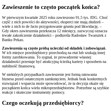
Zawieszenie to często początek końca?
W pierwszym kwartale 2025 roku zawieszono 91,5 tys. JDG. Choć
część z nich powróci do aktywności, eksperci nie mają złudzeń –
wiele z nich to de facto przygotowanie gruntu pod likwidację. –
Gdy okres zawieszenia przekracza 12 miesięcy, zazwyczaj oznacza
trwałe zakończenie działalności – podkreśla Radosław Twarużek z
Banku Pekao.
Zawieszenia są często próbą ucieczki od składek i zobowiązań
.
W ich miejsce przedsiębiorcy przechodzą na etat lub szukają innej
formy zarobkowania. To sygnał, że prowadzenie własnej
działalności przestaje być atrakcyjną ścieżką kariery i sposobem na
stabilność finansową.
W niektórych przypadkach zawieszenie jest formą ratowania
biznesu przed ostatecznym zamknięciem. Jednak brak konkretnych
rozwiązań i wsparcia może spowodować, że ta decyzja okaże się
początkiem końca wielu mikroprzedsiębiorstw. Potrzebne są szybkie
reakcje i skuteczne instrumenty pomocy.
Czego oczekują przedsiębiorcy?