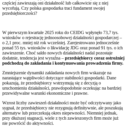
częściej zawieszają oni działalność lub całkowicie się z niej
wycofują. Czy polska gospodarka traci fundament swojej
przedsiębiorczości?
W pierwszym kwartale 2025 roku do CEIDG wpłynęło 73,7 tys.
wniosków o rejestrację jednoosobowej działalności gospodarczej –
o 2,1 proc. mniej niż rok wcześniej. Zarejestrowano jednocześnie
ponad 55 tys. wniosków o likwidację JDG oraz ponad 91 tys. o ich
zawieszenie. Choć saldo nowych działalności nadal pozostaje
dodatnie, tendencja jest wyraźna –
przedsiębiorcy coraz ostrożniej
podchodzą do zakładania i kontynuowania prowadzenia firmy.
Zmniejszenie dynamiki zakładania nowych firm wskazuje na
narastające wątpliwości dotyczące stabilności gospodarki. Dane
pokazują, że przedsiębiorcy wstrzymują się z decyzją o
uruchomieniu działalności, prawdopodobnie oczekując na bardziej
przewidywalne warunki ekonomiczne i prawne.
Wzrost liczby zawieszeń działalności może być odczytywany jako
sygnał, że przedsiębiorcy nie rezygnują definitywnie, ale poszukują
alternatyw lub przeczekują okres niepewności. Niemniej jednak,
przy dłuższej stagnacji, wiele z tych zawieszonych firm może już
nie powrócić do aktywności.