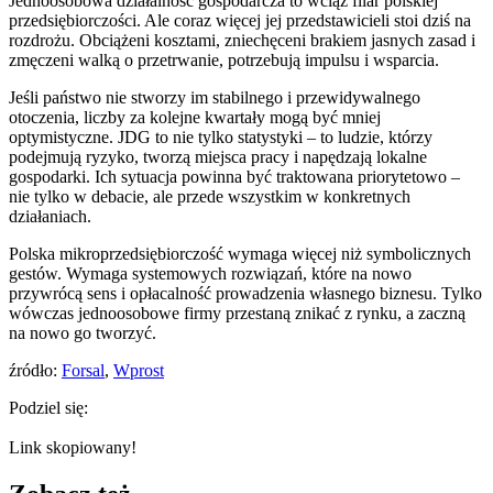
Jednoosobowa działalność gospodarcza to wciąż filar polskiej
przedsiębiorczości. Ale coraz więcej jej przedstawicieli stoi dziś na
rozdrożu. Obciążeni kosztami, zniechęceni brakiem jasnych zasad i
zmęczeni walką o przetrwanie, potrzebują impulsu i wsparcia.
Jeśli państwo nie stworzy im stabilnego i przewidywalnego
otoczenia, liczby za kolejne kwartały mogą być mniej
optymistyczne. JDG to nie tylko statystyki – to ludzie, którzy
podejmują ryzyko, tworzą miejsca pracy i napędzają lokalne
gospodarki. Ich sytuacja powinna być traktowana priorytetowo –
nie tylko w debacie, ale przede wszystkim w konkretnych
działaniach.
Polska mikroprzedsiębiorczość wymaga więcej niż symbolicznych
gestów. Wymaga systemowych rozwiązań, które na nowo
przywrócą sens i opłacalność prowadzenia własnego biznesu. Tylko
wówczas jednoosobowe firmy przestaną znikać z rynku, a zaczną
na nowo go tworzyć.
źródło:
Forsal
,
Wprost
Podziel się:
Link skopiowany!