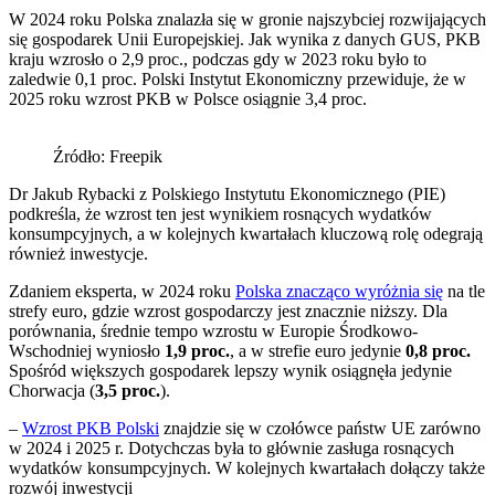
W 2024 roku Polska znalazła się w gronie najszybciej rozwijających
się gospodarek Unii Europejskiej. Jak wynika z danych GUS, PKB
kraju wzrosło o 2,9 proc., podczas gdy w 2023 roku było to
zaledwie 0,1 proc. Polski Instytut Ekonomiczny przewiduje, że w
2025 roku wzrost PKB w Polsce osiągnie 3,4 proc.
Źródło: Freepik
Dr Jakub Rybacki z Polskiego Instytutu Ekonomicznego (PIE)
podkreśla, że wzrost ten jest wynikiem rosnących wydatków
konsumpcyjnych, a w kolejnych kwartałach kluczową rolę odegrają
również inwestycje.
Zdaniem eksperta, w 2024 roku
Polska znacząco wyróżnia się
na tle
strefy euro, gdzie wzrost gospodarczy jest znacznie niższy. Dla
porównania, średnie tempo wzrostu w Europie Środkowo-
Wschodniej wyniosło
1,9 proc.
, a w strefie euro jedynie
0,8 proc.
Spośród większych gospodarek lepszy wynik osiągnęła jedynie
Chorwacja (
3,5 proc.
).
–
Wzrost PKB Polski
znajdzie się w czołówce państw UE zarówno
w 2024 i 2025 r. Dotychczas była to głównie zasługa rosnących
wydatków konsumpcyjnych. W kolejnych kwartałach dołączy także
rozwój inwestycji