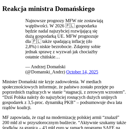
Reakcja ministra Domańskiego
Najnowsze prognozy MFW nie zostawiają
wątpliwości. W 2026 🇵🇱 gospodarka
będzie nadal najszybciej rozwijającą się
dużą gospodarką UE. MFW prognozuje
dla 🇵🇱 także spadającą inflację (do
2,8%) i niskie bezrobocie. Zdajemy sobie
jednak sprawę z wyzwań jak chociażby
ostatnie chińskie…
— Andrzej Domański
(@Domanski_Andrz)
October 14, 2025
Minister Domański nie kryje zadowolenia. W mediach
społecznościowych informuje, że państwo zostało przejęte po
poprzednich rządzących w stanie “stagnacji, z zerowym wzrostem”.
“Dziś Polska należy do najszybciej rosnących dużych unijnych
gospodarek z 3,5-proc. dynamiką PKB” – podsumowuje dwa lata
rządów koalicji.
MF zapowiada, że rząd na modernizację polskiej armii “znalazł”
200 mld zł w przyszłorocznym budżecie. “Aktywnie szukamy także
środków za granicą – 43 mld euro w ramach programu SAFE na