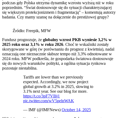
podczas gdy Polska utrzyma dynamikę wzrostu wyższą niż w roku
poprzednim. “Świat dostosowuje się do sytuacji charakteryzującej
się większym protekcjonizmem i fragmentacją” – komentują autorzy
badania. Czy mamy szansę na dołączenie do prestiżowej grupy?
Źródło: Freepik, MFW
Fundusz prognozuje, że
globalny wzrost PKB wyniesie 3,2% w
2025 roku oraz 3,1% w roku 2026
. Choć te wskaźniki zostały
skorygowane w górę (w porównaniu do prognoz z kwietnia), nadal
oznaczają one nieznacznie słabsze tempo niż 3,3% odnotowane w
2024 roku. MFW podkreśla, że gospodarka światowa dostosowuje
się do nowych warunków polityki, a ogólna sytuacja rynkowa
pozostaje niestabilna.
Tariffs are lower than we previously
expected. Accordingly, we now project
global growth at 3.2% in 2025, slowing to
3.1% next year. See our blog for more.
https://t.co/3pF7VIlij1
pic.twitter.com/wV5pelnWAK
— IMF (@IMFNews)
October 14, 2025