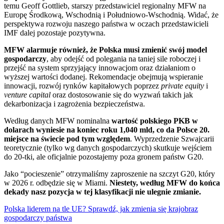
temu Geoff Gottlieb, starszy przedstawiciel regionalny MFW na
Europę Środkową, Wschodnią i Południowo-Wschodnią. Widać, że
perspektywa rozwoju naszego państwa w oczach przedstawicieli
IMF dalej pozostaje pozytywna.
MFW alarmuje również, że Polska musi zmienić swój model
gospodarczy
, aby odejść od polegania na taniej sile roboczej i
przejść na system sprzyjający innowacjom oraz działaniom o
wyższej wartości dodanej. Rekomendacje obejmują wspieranie
innowacji, rozwój rynków kapitałowych poprzez
private equity
i
venture capital
oraz dostosowanie się do wyzwań takich jak
dekarbonizacja i zagrożenia bezpieczeństwa.
Według danych MFW nominalna
wartość polskiego PKB w
dolarach wyniesie na koniec roku 1,040 mld, co da Polsce 20.
miejsce na świecie pod tym względem
. Wyprzedzenie Szwajcarii
teoretycznie (tylko wg danych gospodarczych) skutkuje wejściem
do 20-tki, ale oficjalnie pozostajemy poza gronem państw G20.
Jako “pocieszenie” otrzymaliśmy zaproszenie na szczyt G20, który
w 2026 r. odbędzie się w Miami.
Niestety, według MFW do końca
dekady nasz pozycja w tej klasyfikacji nie ulegnie zmianie.
Polska liderem na tle UE? Sprawdź, jak zmienia się krajobraz
gospodarczy państwa