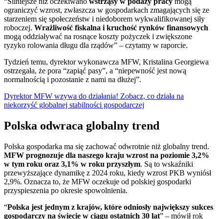
“Silniejsze niż oczekiwano
wstrząsy w podaży pracy
mogą
ograniczyć wzrost, zwłaszcza w gospodarkach zmagających się ze
starzeniem się społeczeństw i niedoborem wykwalifikowanej siły
roboczej.
Wrażliwość fiskalna i kruchość rynków finansowych
mogą oddziaływać na rosnące koszty pożyczek i zwiększone
ryzyko rolowania długu dla rządów” – czytamy w raporcie.
Tydzień temu, dyrektor wykonawcza MFW, Kristalina Georgiewa
ostrzegała, że pora “zapiąć pasy”, a “niepewność jest nową
normalnością i pozostanie z nami na dłużej”.
Dyrektor MFW wzywa do działania! Zobacz, co działa na
niekorzyść globalnej stabilności gospodarczej
Polska odwraca globalny trend
Polska gospodarka ma się zachować odwrotnie niż globalny trend.
MFW prognozuje dla naszego kraju wzrost na poziomie 3,2%
w tym roku oraz 3,1% w roku przyszłym
. Są to wskaźniki
przewyższające dynamikę z 2024 roku, kiedy wzrost PKB wyniósł
2,9%. Oznacza to, że MFW oczekuje od polskiej gospodarki
przyspieszenia po okresie spowolnienia.
“
Polska jest jednym z krajów, które odniosły największy sukces
gospodarczy na świecie w ciągu ostatnich 30 lat
” – mówił rok