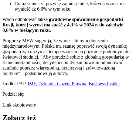
Coraz silniejszą pozycję zajmują Indie, których wzrost ma
wynieść aż 6,6% w tym roku.
Warto odnotować także
gwałtowne spowolnienie gospodarki
Rosji, której wzrost ma spaść z 4,3% w 2024 r. do zaledwie
0,6% w bieżącym roku.
Prognozy MFW sugerują, że w niestabilnym otoczeniu
międzynarodowym, Polska ma szansę poprawić swoją dynamikę
gospodarczą i utrzymać tempo wzrostu na poziomie podobnym do
światowej średniej. “Aby poradzić sobie z globalną gospodarką w
stanie niestabilności, decydenci polityczni powinni odbudować
zaufanie poprzez wiarygodną, ​​przejrzystą i zrównoważoną
politykę” – podsumowują autorzy.
źródło: PAP,
IMF
,
Dziennik Gazeta Prawna
,
Business Insider
Podziel się:
Link skopiowany!
Zobacz też