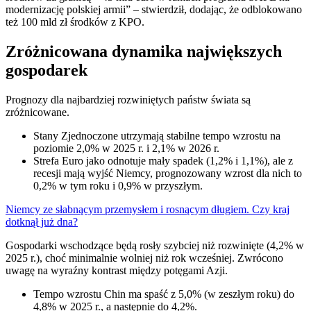
modernizację polskiej armii” – stwierdził, dodając, że odblokowano
też 100 mld zł środków z KPO.
Zróżnicowana dynamika największych
gospodarek
Prognozy dla najbardziej rozwiniętych państw świata są
zróżnicowane.
Stany Zjednoczone utrzymają stabilne tempo wzrostu na
poziomie 2,0% w 2025 r. i 2,1% w 2026 r.
Strefa Euro jako odnotuje mały spadek (1,2% i 1,1%), ale z
recesji mają wyjść Niemcy, prognozowany wzrost dla nich to
0,2% w tym roku i 0,9% w przyszłym.
Niemcy ze słabnącym przemysłem i rosnącym długiem. Czy kraj
dotknął już dna?
Gospodarki wschodzące będą rosły szybciej niż rozwinięte (4,2% w
2025 r.), choć minimalnie wolniej niż rok wcześniej. Zwrócono
uwagę na wyraźny kontrast między potęgami Azji.
Tempo wzrostu Chin ma spaść z 5,0% (w zeszłym roku) do
4,8% w 2025 r., a następnie do 4,2%.