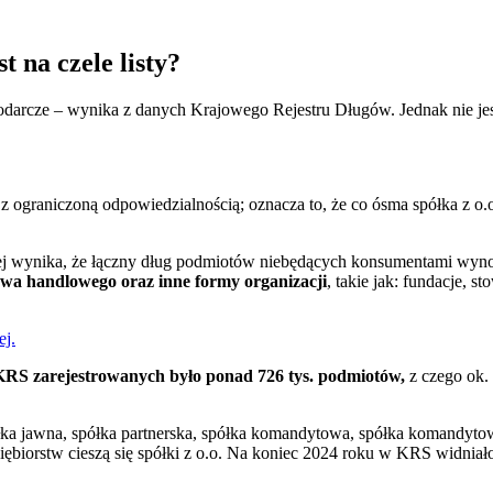
t na czele listy?
arcze – wynika z danych Krajowego Rejestru Długów. Jednak nie jest 
 z ograniczoną odpowiedzialnością; oznacza to, że co ósma spółka z o
 wynika, że łączny dług podmiotów niebędących konsumentami wynosi
rawa handlowego oraz inne formy organizacji
, takie jak: fundacje, 
ej.
KRS zarejestrowanych było ponad 726 tys. podmiotów,
z czego ok. 
ka jawna, spółka partnerska, spółka komandytowa, spółka komandytowo
iębiorstw cieszą się spółki z o.o. Na koniec 2024 roku w KRS widnia