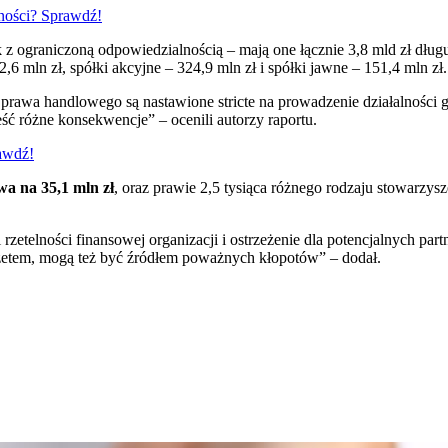
ności? Sprawdź!
 z ograniczoną odpowiedzialnością – mają one łącznie 3,8 mld zł dłu
 mln zł, spółki akcyjne – 324,9 mln zł i spółki jawne – 151,4 mln zł.
ki prawa handlowego są nastawione stricte na prowadzenie działalności
ść różne konsekwencje” – ocenili autorzy raportu.
rawdź!
wa na 35,1 mln zł
, oraz prawie 2,5 tysiąca różnego rodzaju stowarzys
elności finansowej organizacji i ostrzeżenie dla potencjalnych partn
budżetem, mogą też być źródłem poważnych kłopotów” – dodał.