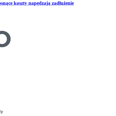
osnące koszty napędzają zadłużenie
Up