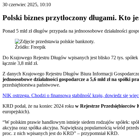
30 czerwiec 2025, 10:10
Polski biznes przytłoczony długami. Kto jes
Ponad 5 mld zł długów przypada na jednoosobowe działalności gospod
Źródło: Freepik
Do Krajowego Rejestru Długów wpisanych jest blisko 72 tys. spółek
łącznie 3,8 mld zł.
Z danych Krajowego Rejestru Długów Biura Informacji Gospodarczej
jednoosobowe działalności gospodarcze a 5,6 mld zł na spółki p
przedsiębiorstwa państwowe.
NIK ostrzega. Chodzi o finansową stabilność kraju, dowiedz się więc
KRD podał, że na koniec 2024 roku
w Rejestrze Przedsiębiorców 
europejskich).
“W polskim prawie handlowym istnieje siedem rodzajów spółek: spół
akcyjna oraz spółka akcyjna. Największą popularnością wśród przeds
proc. z nich wpisanych jest do KRD” – przypomniał KRD.