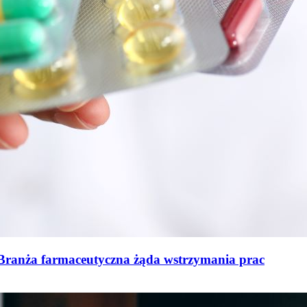
 Branża farmaceutyczna żąda wstrzymania prac