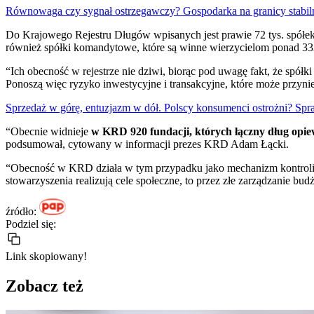
Równowaga czy sygnał ostrzegawczy? Gospodarka na granicy stabil
Do Krajowego Rejestru Długów wpisanych jest prawie 72 tys. spółek
również spółki komandytowe, które są winne wierzycielom ponad 332,6
“Ich obecność w rejestrze nie dziwi, biorąc pod uwagę fakt, że spół
Ponoszą więc ryzyko inwestycyjne i transakcyjne, które może przynie
Sprzedaż w górę, entuzjazm w dół. Polscy konsumenci ostrożni? Sp
“Obecnie widnieje
w KRD 920 fundacji, których łączny dług opie
podsumował, cytowany w informacji prezes KRD Adam Łącki.
“Obecność w KRD działa w tym przypadku jako mechanizm kontroli rzet
stowarzyszenia realizują cele społeczne, to przez złe zarządzanie 
źródło:
Podziel się:
Link skopiowany!
Zobacz też