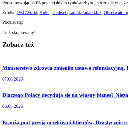
Podsumowując, 80% potencjalnych rynków zbytu jeszcze nie wie, że 
Źródła:
OECWorld
,
Kuke
,
Trade.ec
,
sad24
,
Podatki.biz
,
Obserwator 
Podziel się:
Link skopiowany!
Zobacz też
Ministerstwo zdrowia zmieniło ustawę refundacyjną.
07.08.2026
Dlaczego Polacy decydują się na własny biznes? Nieza
06.08.2026
Branża pod presją oczekiwań klientów. Drastycznie r