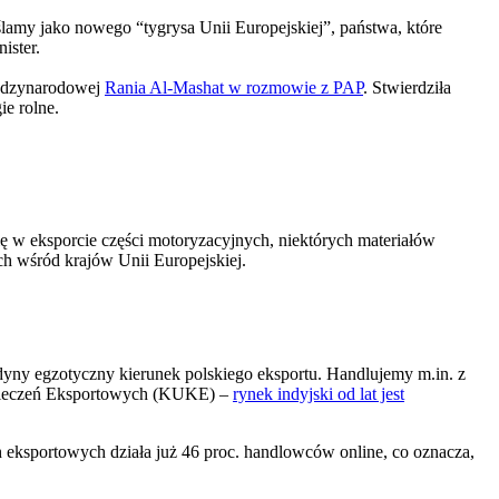
lamy jako nowego “tygrysa Unii Europejskiej”, państwa, które
ister.
iędzynarodowej
Rania Al-Mashat w rozmowie z PAP
. Stwierdziła
ie rolne.
się w eksporcie części motoryzacyjnych, niektórych materiałów
h wśród krajów Unii Europejskiej.
edyny egzotyczny kierunek polskiego eksportu. Handlujemy m.in. z
ezpieczeń Eksportowych (KUKE) –
rynek indyjski od lat jest
h eksportowych działa już 46 proc. handlowców online, co oznacza,