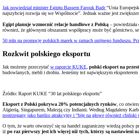
Jak powiedział minister Egiptu Bassem Farouk Badr
“Unia Europejsk
najszybciej rozwija się we Wspólnocie”. Jednak ważne jest zwiększe
Egipt planuje wzmocnić relacje handlowe z Polską
– powiedziała 
również, że głównymi obszarami współpracy może być górnictwo, sekto
50 mln na promocję polskich marek w ramach unijnego funduszu. Prz
Rozkwit polskiego eksportu
Jak możemy przeczytać
w raporcie KUKE
,
polski eksport na przest
budowlanych, mebli i drobiu. Jesteśmy też największym eksporterem
Źródło: Raport KUKE “30 lat polskiego eksportu”
Eksport z Polski pokrywa 20% potencjalnych rynków
, co otwie
Algierią, Singapurem, Malezją czy Indiami. Według Magdaleny Kar
postrzegany jako bardzo atrakcyjny i “bije na głowę również chiński 
O tym, że warto otworzyć się na handel zagraniczny wiedzą polscy 
iż
po raz pierwszy jest ich więcej niż tych, którzy są nastawieni 