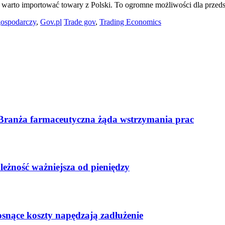
warto importować towary z Polski. To ogromne możliwości dla przedsi
gospodarczy
,
Gov.pl
Trade gov
,
Trading Economics
 Branża farmaceutyczna żąda wstrzymania prac
leżność ważniejsza od pieniędzy
osnące koszty napędzają zadłużenie