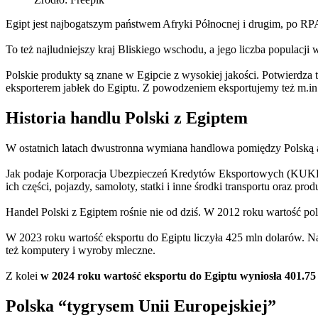
Egipt jest najbogatszym państwem Afryki Północnej i drugim, po RP
To też najludniejszy kraj Bliskiego wschodu, a jego liczba populacji
Polskie produkty są znane w Egipcie z wysokiej jakości. Potwierdza
eksporterem jabłek do Egiptu. Z powodzeniem eksportujemy też m.i
Historia handlu Polski z Egiptem
W ostatnich latach dwustronna wymiana handlowa pomiędzy Polską a
Jak podaje Korporacja Ubezpieczeń Kredytów Eksportowych (KUKE), n
ich części, pojazdy, samoloty, statki i inne środki transportu oraz pr
Handel Polski z Egiptem rośnie nie od dziś. W 2012 roku wartość po
W 2023 roku wartość eksportu do Egiptu liczyła 425 mln dolarów. Na
też komputery i wyroby mleczne.
Z kolei
w 2024 roku wartość eksportu do Egiptu wyniosła 401.75 m
Polska “tygrysem Unii Europejskiej”