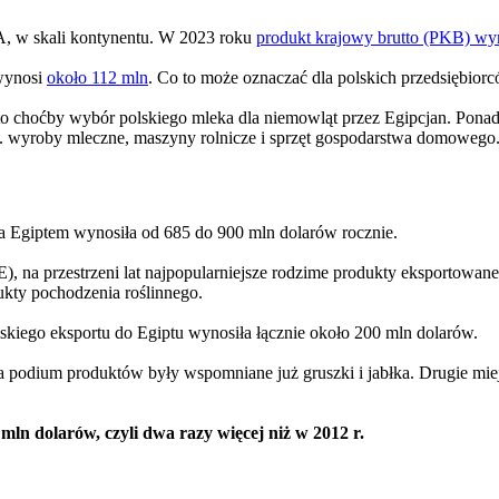
A, w skali kontynentu. W 2023 roku
produkt krajowy brutto (PKB) wyn
 wynosi
około 112 mln
. Co to może oznaczać dla polskich przedsiębior
 to choćby wybór polskiego mleka dla niemowląt przez Egipcjan. Ponad
n. wyroby mleczne, maszyny rolnicze i sprzęt gospodarstwa domowego
 Egiptem wynosiła od 685 do 900 mln dolarów rocznie.
a przestrzeni lat najpopularniejsze rodzime produkty eksportowane 
odukty pochodzenia roślinnego.
lskiego eksportu do Egiptu wynosiła łącznie około 200 mln dolarów.
 podium produktów były wspomniane już gruszki i jabłka. Drugie miej
ln dolarów, czyli dwa razy więcej niż w 2012 r.