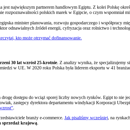
a jest największym partnerem handlowym Egiptu. Z kolei Polskę okreś
nie rozpoznawalności polskich marek w Egipcie, o czym wspomniał min
egipska minister planowania, rozwoju gospodarczego i współpracy m
r odnawialnych źródeł energii, cyfryzacja oraz rolnictwo i technolog
eczytaj, kto może otrzymać dofinansowanie.
rzeni 30 lat wzrósł 25-krotnie
. Z analizy wynika, że specjalizujemy 
 miedzi w UE. W 2020 roku Polska była liderem eksportu w 41 branżac
ra drogę dostępu do wciąż sporej liczby nowych rynków. Egipt to nie j
bowiak, zastępcy dyrektora departamentu windykacji Korporacji Ub
wzrost”
.
przedstawiciele branży e-commerce.
Jak pisaliśmy wcześniej
, na rynkac
na sprzedaż krajową
.