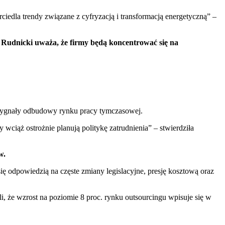
ciedla trendy związane z cyfryzacją i transformacją energetyczną” –
.
Rudnicki uważa, że firmy będą koncentrować się na
e sygnały odbudowy rynku pracy tymczasowej.
ciąż ostrożnie planują politykę zatrudnienia” – stwierdziła
w.
się odpowiedzią na częste zmiany legislacyjne, presję kosztową oraz
 że wzrost na poziomie 8 proc. rynku outsourcingu wpisuje się w