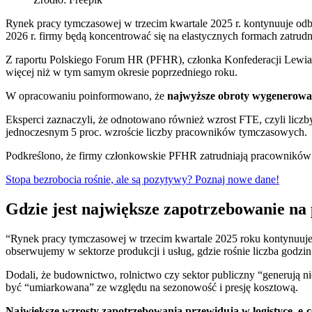
Rynek pracy tymczasowej w trzecim kwartale 2025 r. kontynuuje od
2026 r. firmy będą koncentrować się na elastycznych formach zatrudni
Z raportu Polskiego Forum HR (PFHR), członka Konfederacji Lewiat
więcej niż w tym samym okresie poprzedniego roku.
W opracowaniu poinformowano, że
najwyższe obroty wygenerowała
Eksperci zaznaczyli, że odnotowano również wzrost FTE, czyli licz
jednoczesnym 5 proc. wzroście liczby pracowników tymczasowych.
Podkreślono, że firmy członkowskie PFHR zatrudniają pracowników
Stopa bezrobocia rośnie, ale są pozytywy? Poznaj nowe dane!
Gdzie jest największe zapotrzebowanie n
“Rynek pracy tymczasowej w trzecim kwartale 2025 roku kontynuuje
obserwujemy w sektorze produkcji i usług, gdzie rośnie liczba godz
Dodali, że budownictwo, rolnictwo czy sektor publiczny “generują 
być “umiarkowana” ze względu na sezonowość i presję kosztową.
Największe wzrosty zapotrzebowania przewidują w logistyce, e