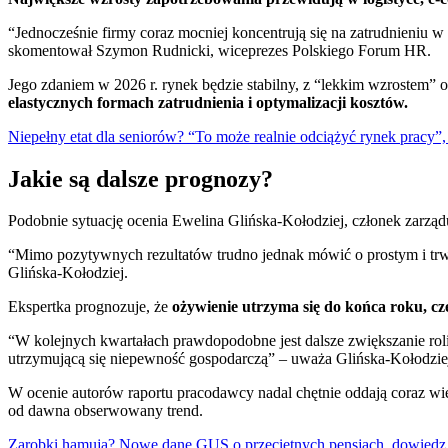
“Jednocześnie firmy coraz mocniej koncentrują się na zatrudnieniu w
skomentował Szymon Rudnicki, wiceprezes Polskiego Forum HR.
Jego zdaniem w 2026 r. rynek będzie stabilny, z “lekkim wzrostem”
elastycznych formach zatrudnienia i optymalizacji kosztów.
Niepełny etat dla seniorów? “To może realnie odciążyć rynek pracy”,
Jakie są dalsze prognozy?
Podobnie sytuację ocenia Ewelina Glińska-Kołodziej, członek zarzą
“Mimo pozytywnych rezultatów trudno jednak mówić o prostym i trwał
Glińska-Kołodziej.
Ekspertka prognozuje, że
ożywienie utrzyma się do końca roku, 
“W kolejnych kwartałach prawdopodobne jest dalsze zwiększanie roli e
utrzymującą się niepewność gospodarczą” – uważa Glińska-Kołodzie
W ocenie autorów raportu pracodawcy nadal chętnie oddają coraz wi
od dawna obserwowany trend.
Zarobki hamują? Nowe dane GUS o przeciętnych pensjach, dowiedz s