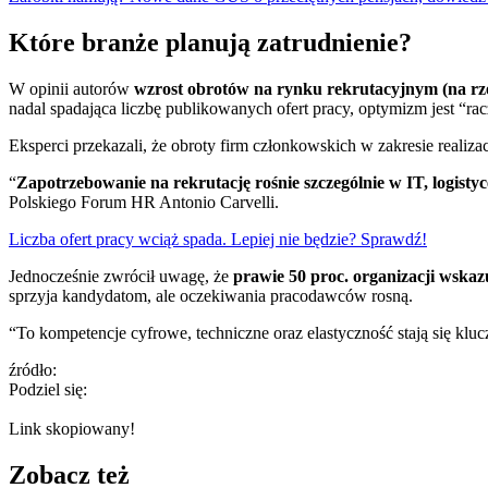
Które branże planują zatrudnienie?
W opinii autorów
wzrost obrotów na rynku rekrutacyjnym (na rz
nadal spadająca liczbę publikowanych ofert pracy, optymizm jest “r
Eksperci przekazali, że obroty firm członkowskich w zakresie realiz
“
Zapotrzebowanie na rekrutację rośnie szczególnie w IT, logistyc
Polskiego Forum HR Antonio Carvelli.
Liczba ofert pracy wciąż spada. Lepiej nie będzie? Sprawdź!
Jednocześnie zwrócił uwagę, że
prawie 50 proc. organizacji wska
sprzyja kandydatom, ale oczekiwania pracodawców rosną.
“To kompetencje cyfrowe, techniczne oraz elastyczność stają się kl
źródło:
Podziel się:
Link skopiowany!
Zobacz też