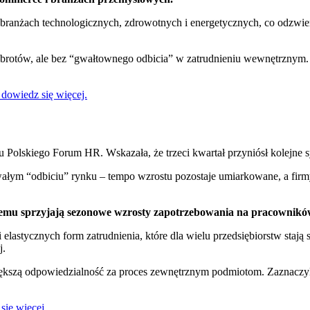
 branżach technologicznych, zdrowotnych i energetycznych, co odzwier
 obrotów, ale bez “gwałtownego odbicia” w zatrudnieniu wewnętrznym
 dowiedz się więcej.
du Polskiego Forum HR. Wskazała, że trzeci kwartał przyniósł kolejn
ym “odbiciu” rynku – tempo wzrostu pozostaje umiarkowane, a firmy w
czemu sprzyjają sezonowe wzrosty zapotrzebowania na pracownikó
lastycznych form zatrudnienia, które dla wielu przedsiębiorstw stają 
j.
ększą odpowiedzialność za proces zewnętrznym podmiotom. Zaznaczyli,
ię więcej.