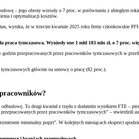
budowę – jego obroty wzrosły o 7 proc. w porównaniu z ubiegłym rok
enia i optymalizacji kosztów.
an, wynika, że w trzecim kwartale 2025 roku firmy członkowskie PFH
 praca tymczasowa. Wyniosły one 1 mld 183 mln zł, o 7 proc. wię
by godzin przepracowanych przez pracowników tymczasowych w przelicz
 tymczasowych głównie na umowy o pracę (82 proc.).
a pracowników?
 odbudowę. To drugi kwartał z rzędu z dodatnim wynikiem FTE – pier
in przepracowanych przez pracowników tymczasowych” – stwierdzili aut
niezmiennie minimalny popyt”. W kolejnych miesiącach eksperci spod
-commerce i branżach przemysłowych.