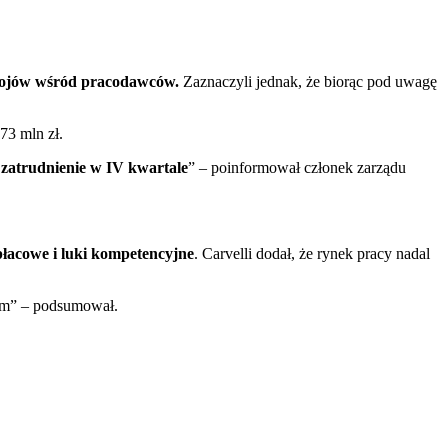
trojów wśród pracodawców.
Zaznaczyli jednak, że biorąc pod uwagę
73 mln zł.
ć zatrudnienie w IV kwartale
” – poinformował członek zarządu
płacowe i luki kompetencyjne
. Carvelli dodał, że rynek pracy nadal
irm” – podsumował.