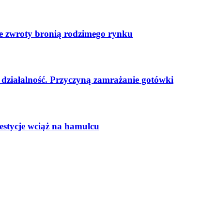
ste zwroty bronią rodzimego rynku
ą działalność. Przyczyną zamrażanie gotówki
stycje wciąż na hamulcu