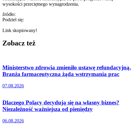
wysokości przeciętnego wynagrodzenia.
źródło:
Podziel się:
Link skopiowany!
Zobacz też
Ministerstwo zdrowia zmieniło ustawę refundacyjną.
Branża farmaceutyczna żąda wstrzymania prac
07.08.2026
Dlaczego Polacy decydują się na własny biznes?
Niezależność ważniejsza od pieniędzy
06.08.2026