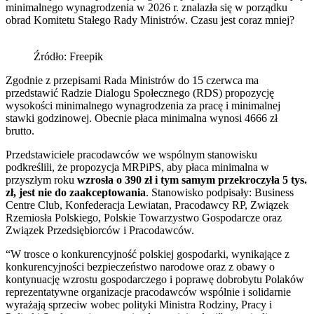
minimalnego wynagrodzenia w 2026 r. znalazła się w porządku
obrad Komitetu Stałego Rady Ministrów. Czasu jest coraz mniej?
Źródło: Freepik
Zgodnie z przepisami Rada Ministrów do 15 czerwca ma
przedstawić Radzie Dialogu Społecznego (RDS) propozycję
wysokości minimalnego wynagrodzenia za pracę i minimalnej
stawki godzinowej. Obecnie płaca minimalna wynosi 4666 zł
brutto.
Przedstawiciele pracodawców we wspólnym stanowisku
podkreślili, że propozycja MRPiPS, aby płaca minimalna w
przyszłym roku
wzrosła o 390 zł i tym samym przekroczyła 5 tys.
zł, jest nie do zaakceptowania
. Stanowisko podpisały: Business
Centre Club, Konfederacja Lewiatan, Pracodawcy RP, Związek
Rzemiosła Polskiego, Polskie Towarzystwo Gospodarcze oraz
Związek Przedsiębiorców i Pracodawców.
“W trosce o konkurencyjność polskiej gospodarki, wynikające z
konkurencyjności bezpieczeństwo narodowe oraz z obawy o
kontynuację wzrostu gospodarczego i poprawę dobrobytu Polaków
reprezentatywne organizacje pracodawców wspólnie i solidarnie
wyrażają sprzeciw wobec polityki Ministra Rodziny, Pracy i