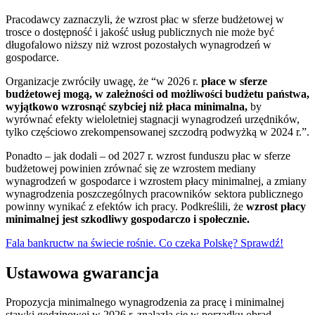
Pracodawcy zaznaczyli, że wzrost płac w sferze budżetowej w
trosce o dostępność i jakość usług publicznych nie może być
długofalowo niższy niż wzrost pozostałych wynagrodzeń w
gospodarce.
Organizacje zwróciły uwagę, że “w 2026 r.
płace w sferze
budżetowej mogą, w zależności od możliwości budżetu państwa,
wyjątkowo wzrosnąć szybciej niż płaca minimalna,
by
wyrównać efekty wieloletniej stagnacji wynagrodzeń urzędników,
tylko częściowo zrekompensowanej szczodrą podwyżką w 2024 r.”.
Ponadto – jak dodali – od 2027 r. wzrost funduszu płac w sferze
budżetowej powinien zrównać się ze wzrostem mediany
wynagrodzeń w gospodarce i wzrostem płacy minimalnej, a zmiany
wynagrodzenia poszczególnych pracowników sektora publicznego
powinny wynikać z efektów ich pracy. Podkreślili, że
wzrost płacy
minimalnej jest szkodliwy gospodarczo i społecznie.
Fala bankructw na świecie rośnie. Co czeka Polskę? Sprawdź!
Ustawowa gwarancja
Propozycja minimalnego wynagrodzenia za pracę i minimalnej
stawki godzinowej w 2026 r. znalazła się w porządku obrad