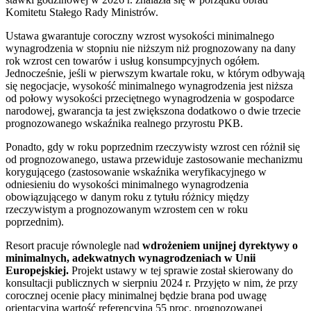
Komitetu Stałego Rady Ministrów.
Ustawa gwarantuje coroczny wzrost wysokości minimalnego
wynagrodzenia w stopniu nie niższym niż prognozowany na dany
rok wzrost cen towarów i usług konsumpcyjnych ogółem.
Jednocześnie, jeśli w pierwszym kwartale roku, w którym odbywają
się negocjacje, wysokość minimalnego wynagrodzenia jest niższa
od połowy wysokości przeciętnego wynagrodzenia w gospodarce
narodowej, gwarancja ta jest zwiększona dodatkowo o dwie trzecie
prognozowanego wskaźnika realnego przyrostu PKB.
Ponadto, gdy w roku poprzednim rzeczywisty wzrost cen różnił się
od prognozowanego, ustawa przewiduje zastosowanie mechanizmu
korygującego (zastosowanie wskaźnika weryfikacyjnego w
odniesieniu do wysokości minimalnego wynagrodzenia
obowiązującego w danym roku z tytułu różnicy między
rzeczywistym a prognozowanym wzrostem cen w roku
poprzednim).
Resort pracuje równolegle nad
wdrożeniem unijnej dyrektywy o
minimalnych, adekwatnych wynagrodzeniach w Unii
Europejskiej.
Projekt ustawy w tej sprawie został skierowany do
konsultacji publicznych w sierpniu 2024 r. Przyjęto w nim, że przy
corocznej ocenie płacy minimalnej będzie brana pod uwagę
orientacyjna wartość referencyjna 55 proc. prognozowanej