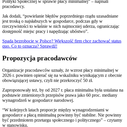
Polityki Społecznej w sprawie płacy minimalnej” – napisali
pracodawcy.
Jak dodali, “powielanie błędów poprzedniego rządu uzasadniane
jest troską o najsłabszych w gospodarce, podczas gdy w
rzeczywistości to właśnie w nich najmocniej uderza, ograniczając
dostępność miejsc pracy i napędzając ubóstwo”.
Spada bezrobocie w Polsce? Większość firm chce zachować status
quo. Co to oznacza? Sprawdź!
Propozycja pracodawców
Organizacje pracodawców uznały, że wzrost płacy minimalnej w
2026 r. powinien opierać się na wskaźniku wynikającym z obecnie
obowiązującej ustawy, czyli nie przekroczyć 50 zł.
Zaproponowały też, by od 2027 r. płaca minimalna była ustalana na
podstawie zmienionych przepisów prawa jako 60 proc. mediany
wynagrodzeń w gospodarce narodowej.
“W kolejnych latach proporcje między wynagrodzeniami w
gospodarce a płacą minimalną powinny być stabilne. Nie powinny
być przedmiotem przetargu społecznego i politycznego” – czytamy
w stanowisku.