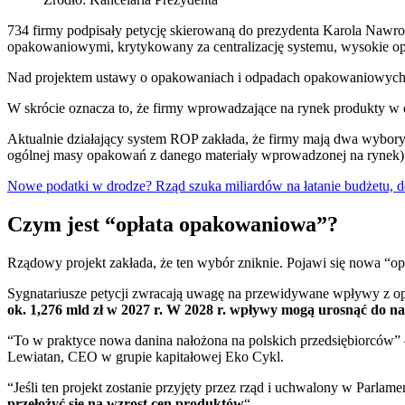
734 firmy podpisały petycję skierowaną do prezydenta Karola Nawr
opakowaniowymi, krytykowany za centralizację systemu, wysokie opł
Nad projektem ustawy o opakowaniach i odpadach opakowaniowych pr
W skrócie oznacza to, że firmy wprowadzające na rynek produkty 
Aktualnie działający system ROP zakłada, że firmy mają dwa wybory
ogólnej masy opakowań z danego materiały wprowadzonej na rynek)
Nowe podatki w drodze? Rząd szuka miliardów na łatanie budżetu, d
Czym jest “opłata opakowaniowa”?
Rządowy projekt zakłada, że ten wybór zniknie. Pojawi się nowa “op
Sygnatariusze petycji zwracają uwagę na przewidywane wpływy z op
ok. 1,276 mld zł w 2027 r. W 2028 r. wpływy mogą urosnąć do na
“To w praktyce nowa danina nałożona na polskich przedsiębiorców”
Lewiatan, CEO w grupie kapitałowej Eko Cykl.
“Jeśli ten projekt zostanie przyjęty przez rząd i uchwalony w Parlam
przełożyć się na wzrost cen produktów
“.