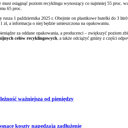
e musi osiągnąć poziom recyklingu wynoszący co najmniej 55 proc. wa
omu 65 proc.
usza 1 października 2025 r. Obejmie on plastikowe butelki do 3 litrów
 1 zł, a informacja o niej będzie umieszczona na opakowaniu.
ieniądze za oddane opakowania, a producenci – zwiększyć poziom zb
unijnych celów recyklingowych
, a także odciążyć gminy z części od
leżność ważniejsza od pieniędzy
osnące koszty napędzają zadłużenie