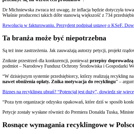
Dr Michniewska zwraca też uwagę, że inflacja będzie dotyczyła to
Właśnie producenci takich dóbr stanowią większość z 734 przedsiębio
Rewolucja w fakturowaniu. Prezydent podpisał ustawę o KSeF. Dowie
Ta branża może być niepotrzebna
Są też inne zastrzeżenia. Jak zauważają autorzy petycji, projekt rz
Zniknie przestrzeń dla konkurencji, ponieważ
przepisy doprowadzą 
podmiot – Narodowy Fundusz Ochrony Środowiska i Gospodarki Wo
“W dzisiejszym systemie przedsiębiorcy, którzy realizują recyklin
nawet obniżenia opłaty. Znika motywacja do recyklingu
” – argu
Biznes na recyklingu ubrań? “Potencjał jest duży”, dowiedz się więce
“Poza tym organizacje odzysku opakowań, które dziś w sposób konku
Petycje zostały wysłane również do Premiera Donalda Tuska, Minist
Rosnące wymagania recyklingowe w Polsc