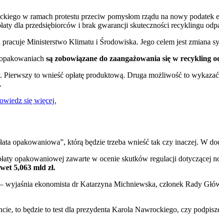
ockiego w ramach protestu przeciw pomysłom rządu na nowy podatek e
aty dla przedsiębiorców i brak gwarancji skuteczności recyklingu od
acuje Ministerstwo Klimatu i Środowiska. Jego celem jest zmiana sy
w opakowaniach
są zobowiązane do zaangażowania się w recykling o
. Pierwszy to wnieść opłatę produktową. Druga możliwość to wykazać
.
owiedz się więcej.
łata opakowaniowa”, którą będzie trzeba wnieść tak czy inaczej. W d
łaty opakowaniowej zawarte w ocenie skutków regulacji dotyczącej 
wet 5,063 mld zł.
 – wyjaśnia ekonomista dr Katarzyna Michniewska, członek Rady Głó
encie, to będzie to test dla prezydenta Karola Nawrockiego, czy podpis