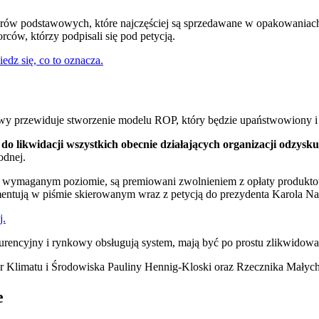
warów podstawowych, które najczęściej są sprzedawane w opakowaniac
rców, którzy podpisali się pod petycją.
dz się, co to oznacza.
ądowy przewiduje stworzenie modelu ROP, który będzie upaństwowiony i
do likwidacji wszystkich obecnie działających organizacji odzys
dnej.
g na wymaganym poziomie, są premiowani zwolnieniem z opłaty produkt
mentują w piśmie skierowanym wraz z petycją do prezydenta Karola N
j.
rencyjny i rynkowy obsługują system, mają być po prostu zlikwidowan
er Klimatu i Środowiska Pauliny Hennig-Kloski oraz Rzecznika Małych
e