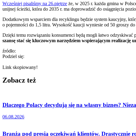
Wcześniej pisaliśmy na 26.piętrze
że, w 2025 r. każda gmina w Polsc
unijnej ścieżki, która do 2035 r. ma doprowadzić do osiągnięcia pozi
Dodatkowym wsparciem dla recyklingu będzie system kaucyjny, który r
o pojemności do 1,5 litra. Wysokość kaucji wyniesie od 50 groszy do
Dzięki temu rozwiązaniu konsumenci będą mogli łatwo odzyskiwać p
szansę stać się kluczowym narzędziem wspierającym realizację 
źródło:
Podziel się:
Link skopiowany!
Zobacz też
Dlaczego Polacy decydują się na własny biznes? Nieza
06.08.2026
Branża pod presją oczekiwań klientów. Drastycznie r