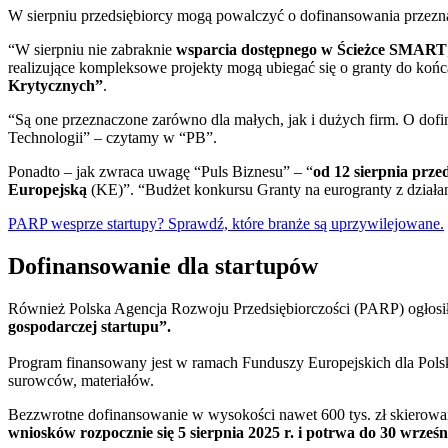
W sierpniu przedsiębiorcy mogą powalczyć o dofinansowania przezn
“W sierpniu nie zabraknie
wsparcia dostępnego w Ścieżce SMART
realizujące kompleksowe projekty mogą ubiegać się o granty do końc
Krytycznych”
.
“Są one przeznaczone zarówno dla małych, jak i dużych firm. O dofi
Technologii” – czytamy w “PB”.
Ponadto – jak zwraca uwagę “Puls Biznesu” – “
od 12 sierpnia prze
Europejską
(KE)”. “Budżet konkursu Granty na eurogranty z dział
PARP wesprze startupy? Sprawdź, które branże są uprzywilejowane.
Dofinansowanie dla startupów
Również Polska Agencja Rozwoju Przedsiębiorczości (PARP) ogłos
gospodarczej startupu”.
Program finansowany jest w ramach Funduszy Europejskich dla Pols
surowców, materiałów.
Bezzwrotne dofinansowanie w wysokości nawet 600 tys. zł skierowan
wniosków rozpocznie się 5 sierpnia 2025 r. i potrwa do 30 wrześn