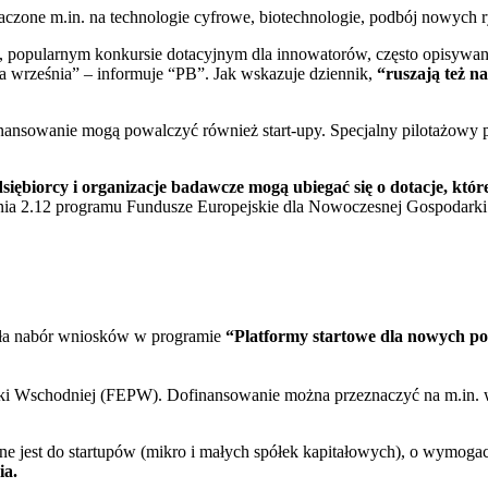
aczone m.in. na technologie cyfrowe, biotechnologie, podbój nowych 
, popularnym konkursie dotacyjnym dla innowatorów, często opisywa
a września” – informuje “PB”. Jak wskazuje dziennik,
“ruszają też n
nansowanie mogą powalczyć również start-upy. Specjalny pilotażowy pr
dsiębiorcy i organizacje badawcze mogą ubiegać się o dotacje, kt
ania 2.12 programu Fundusze Europejskie dla Nowoczesnej Gospodarki
iła nabór wniosków w programie
“Platformy startowe dla nowych p
ki Wschodniej (FEPW). Dofinansowanie można przeznaczyć na m.in. w
e jest do startupów (mikro i małych spółek kapitałowych), o wymoga
ia.