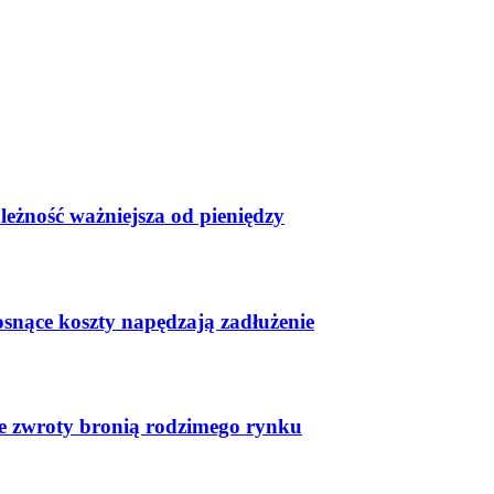
leżność ważniejsza od pieniędzy
osnące koszty napędzają zadłużenie
ste zwroty bronią rodzimego rynku