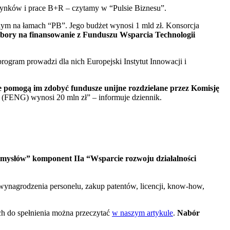
rynków i prace B+R – czytamy w “Pulsie Biznesu”.
nym na łamach “PB”. Jego budżet wynosi 1 mld zł. Konsorcja
abory na finansowanie z Funduszu Wsparcia Technologii
ogram prowadzi dla nich Europejski Instytut Innowacji i
óre pomogą im zdobyć fundusze unijne rozdzielane przez Komisję
 (FENG) wynosi 20 mln zł” – informuje dziennik.
omysłów” komponent IIa “Wsparcie rozwoju działalności
ynagrodzenia personelu, zakup patentów, licencji, know-how,
ch do spełnienia można przeczytać
w naszym artykule
.
Nabór