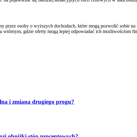
any przez osoby o wyższych dochodach, które mogą pozwolić sobie na
u wtórnym, gdzie oferty mogą lepiej odpowiadać ich możliwościom f
lna i zmiana drugiego progu?
ozi obniżki stóp procentowych?