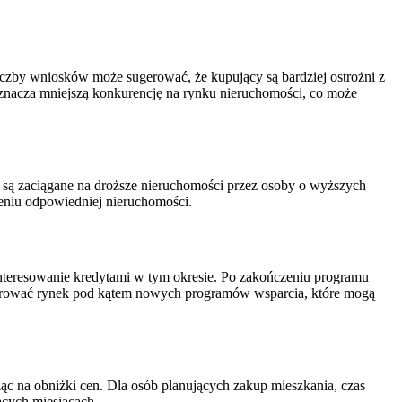
liczby wniosków może sugerować, że kupujący są bardziej ostrożni z
znacza mniejszą konkurencję na rynku nieruchomości, co może
 są zaciągane na droższe nieruchomości przez osoby o wyższych
ieniu odpowiedniej nieruchomości.
teresowanie kredytami w tym okresie. Po zakończeniu programu
torować rynek pod kątem nowych programów wsparcia, które mogą
ząc na obniżki cen. Dla osób planujących zakup mieszkania, czas
ących miesiącach.