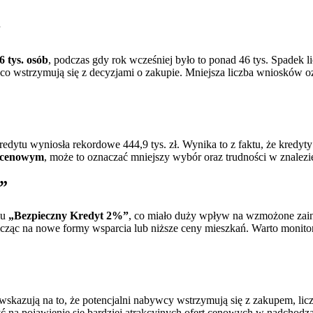
6 tys. osób
, podczas gdy rok wcześniej było to ponad 46 tys. Spadek 
o wstrzymują się z decyzjami o zakupie. Mniejsza liczba wniosków o
ytu wyniosła rekordowe 444,9 tys. zł. Wynika to z faktu, że kredyty
e cenowym
, może to oznaczać mniejszy wybór oraz trudności w znalez
”
mu
„Bezpieczny Kredyt 2%”
, co miało duży wpływ na wzmożone zain
icząc na nowe formy wsparcia lub niższe ceny mieszkań. Warto moni
wskazują na to, że potencjalni nabywcy wstrzymują się z zakupem, lic
yć na pojawienie się bardziej atrakcyjnych ofert cenowych w nadchodz