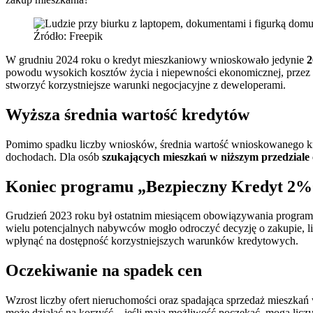
Źródło: Freepik
W grudniu 2024 roku o kredyt mieszkaniowy wnioskowało jedynie
2
powodu wysokich kosztów życia i niepewności ekonomicznej, przez c
stworzyć korzystniejsze warunki negocjacyjne z deweloperami.
Wyższa średnia wartość kredytów
Pomimo spadku liczby wniosków, średnia wartość wnioskowanego kred
dochodach. Dla osób
szukających mieszkań w niższym przedzial
Koniec programu „Bezpieczny Kredyt 2%
Grudzień 2023 roku był ostatnim miesiącem obowiązywania progra
wielu potencjalnych nabywców mogło odroczyć decyzję o zakupie, l
wpłynąć na dostępność korzystniejszych warunków kredytowych.
Oczekiwanie na spadek cen
Wzrost liczby ofert nieruchomości oraz spadająca sprzedaż mieszkań 
może działać na korzyść – jeśli mają możliwość poczekać, mogą licz