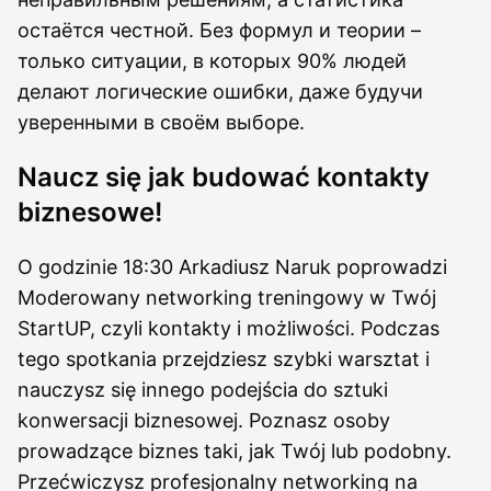
остаётся честной. Без формул и теории –
только ситуации, в которых 90% людей
делают логические ошибки, даже будучи
уверенными в своём выборе.
Naucz się jak budować kontakty
biznesowe!
O godzinie 18:30 Arkadiusz Naruk poprowadzi
Moderowany networking treningowy w Twój
StartUP, czyli kontakty i możliwości. Podczas
tego spotkania przejdziesz szybki warsztat i
nauczysz się innego podejścia do sztuki
konwersacji biznesowej. Poznasz osoby
prowadzące biznes taki, jak Twój lub podobny.
Przećwiczysz profesjonalny networking na