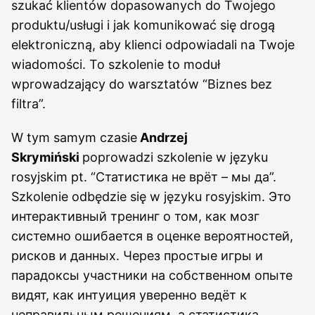
szukać klientów dopasowanych do Twojego
produktu/usługi i jak komunikować się drogą
elektroniczną, aby klienci odpowiadali na Twoje
wiadomości. To szkolenie to moduł
wprowadzający do warsztatów “Biznes bez
filtra”.
W tym samym czasie
Andrzej
Skrymiński
poprowadzi szkolenie w języku
rosyjskim pt. “Статистика не врёт – мы да”.
Szkolenie odbędzie się w języku rosyjskim. Это
интерактивный тренинг о том, как мозг
системно ошибается в оценке вероятностей,
рисков и данных. Через простые игры и
парадоксы участники на собственном опыте
видят, как интуиция уверенно ведёт к
неправильным решениям, а статистика