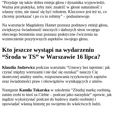
“Przydaje się także dobra emisja głosu i dynamika wypowiedzi.
Ważna jest praktyka, żeby móc znaleźć w głosie naturalność i
własny rytm, nie starać się być robotem. Kluczowe jest też to, co
chcemy przekazać i po co to robimy” – podsumowuje.
Na warsztacie Magdaleny Hamer poznasz podstawy emisji głosu,
zwiększysz świadomość mocnych i słabszych stron swojego
obecnego brzmienia oraz poznasz praktyczne ćwiczenia na
wzmocnienie pozytywnych aspektów swojego głosu.
Kto jeszcze wystąpi na wydarzeniu
“Środa w TS” w Warszawie 16 lipca?
Klaudia Judzewicz
podczas warsztatu “Umowy bez tajemnic: jak
czytać między wierszami i nie dać się oszukać” nauczy Cię
skutecznej analizy umów, rozpoznawania ryzykownych zapisów
oraz świadomości praw i obowiązków wynikających z umów.
Następnie
Kamila Tokarska
w szkoleniu “Zbuduj markę osobistą,
zanim zrobi to ktoś za Ciebie – podcast jako narzędzie” opowie, jak
mądrze wykorzystać podcast do budowy marki osobistej i
opowiadać własną historię po swojemu do właściwych ludzi.