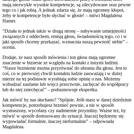
mają niezwykle wysokie kompetencje, są zdecydowane oraz pewne
tego co i jak robią. A jednak zdarza się, że mają ogromny kłopot,
żeby te kompetencje było słychać w głosie! – mówi Magdalena
Hamer.
“Działa to jednak także w drugą stronę – nabywanie umiejętności
związanych z oddechem, emisją głosu, świadomością tego, co i w
jaki sposób chcemy przekazać, wzmacnia naszą pewność siebie” –
ocenia.
Dodaje, że nasz sposób mówienia i ton głosu mają ogromne
znaczenie w biznesie ze względu na kontakt z innymi ludźmi.
“Nasze brzmienie można przyrównać do ubrania dla głosu. Jest to
coś, co w pierwszej chwili kontaktu ludzie zauważają i w dużej
mierze na tej podstawie wyrabiają sobie opinię o nas. Możemy
wzbudzać zaufanie lub wręcz przeciwnie, zachęcać do współpracy
lub do niej zniechęcać” – podsumowuje ekspertka.
Jak mówić by nas słuchano? “Spójnie. Jeśli masz w danej dziedzinie
kompetencje, potrzebujesz brzmieć pewnie, a nie w sposób
wystraszony, wycofany czy nadmiernie przymilny. Ważne też, by
mówić w sposób dostosowany do sytuacji. Inaczej będziemy się
wypowiadać formalnie, inaczej nieformalnie” – odpowiada
Magdalena.