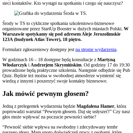
sieci kontaktów. Kto wystąpi na spotkaniu i czego się nauczysz?
Środy w TS to cykliczne spotkania szkoleniowo-biznesowe
organizowane przez StartUp Booster w dużych miastach Polski.
W
Warszawie spotykamy się pod adresem Aleje Jerozolimskie
123A (budynek Atlas Tower), 18 piętro.
Formularz zgłoszeniowy dostępny jest
na stronie wydarzenia
.
W godzinach 16 – 18 dostępne będą konsultacje z
Martyną
Włodarczyk
i
Andrzejem Skrymińskim
. Od godziny 17 do 19:30
prowadzone będą praktyczne szkolenia. Następnie odbędzie się Pub
Quiz. Będzie też można w swobodnej atmosferze wymienić się
wiedzą z innymi i poszerzyć swoje kontakty biznesowe.
Jak mówić pewnym głosem?
Jedną z prelegentek wydarzenia będzie
Magdalena Hamer
, która
poprowadzi warsztat “Pewnym głosem. Daj się usłyszeć!” Czy nasz
głos może wpływać na poczucie pewności siebie?
“Pewność siebie wpływa na swobodny i zdecydowany tembr
naszego głosu. Mam sporo doświadczeń pracy z osobami, które