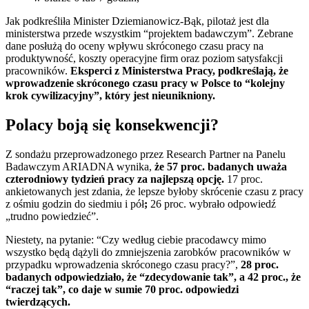
Jak podkreśliła Minister Dziemianowicz-Bąk, pilotaż jest dla
ministerstwa przede wszystkim “projektem badawczym”. Zebrane
dane posłużą do oceny wpływu skróconego czasu pracy na
produktywność, koszty operacyjne firm oraz poziom satysfakcji
pracowników.
Eksperci z Ministerstwa Pracy, podkreślają, że
wprowadzenie skróconego czasu pracy w Polsce to “kolejny
krok cywilizacyjny”, który jest nieunikniony.
Polacy boją się konsekwencji?
Z sondażu przeprowadzonego przez Research Partner na Panelu
Badawczym ARIADNA wynika,
że 57 proc. badanych uważa
czterodniowy tydzień pracy za najlepszą opcję.
17 proc.
ankietowanych jest zdania, że lepsze byłoby skrócenie czasu z pracy
z ośmiu godzin do siedmiu i pół
;
26 proc. wybrało odpowiedź
„trudno powiedzieć”.
Niestety, na pytanie: “Czy według ciebie pracodawcy mimo
wszystko będą dążyli do zmniejszenia zarobków pracowników w
przypadku wprowadzenia skróconego czasu pracy?”,
28 proc.
badanych odpowiedziało, że “zdecydowanie tak”, a 42 proc., że
“raczej tak”, co daje w sumie 70 proc. odpowiedzi
twierdzących.