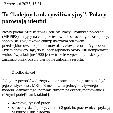
12 wrzesień 2025, 15:31
To “kolejny krok cywilizacyjny”. Polacy
pozostają nieufni
Nowy pilotaż Ministerstwa Rodziny, Pracy i Polityki Społecznej
(MRPiPS), mający na celu przetestowanie skróconego czasu pracy,
spotkał się z wyjątkowo entuzjastycznym odzewem
przedsiębiorców. Jak poinformowała szefowa resortu, Agnieszka
Dziemianowicz-Bąk, do tej pory wpłynęło około 700 kompletnych
wniosków, a kolejne 1900 jest w trakcie wypełniania. Liczby te
znacząco przekroczyły pierwotne założenia resortu.
Źródło: gov.pl
Jednym z powodów dużego zainteresowania programem ma być
jego elastyczność. MRPiPS nie narzuca jednego, sztywnego
modelu. Zamiast tego, pozwala firmom na eksperymentowanie z
różnymi podejściami, takimi jak:
4-dniowy tydzień pracy,
skrócony dzień pracy; zamiast 8 godzin, pracownicy spędzają
w biurze 6 lub 7 godzin,