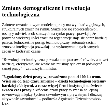
Zmiany demograficzne i rewolucja
technologiczna
Zainteresowanie nowym modelem pracy ma wynikać z głębszych,
strukturalnych zmian na rynku. Starzejące się społeczeństwo i
rosnący odsetek osób starszych na rynku pracy sprawiają, że
potrzeba większej ilości czasu na regenerację staje się coraz bardziej
paląca. Jednocześnie postęp technologiczny, automatyzacja i
sztuczna inteligencja pozwalają na wykonywanie tych samych
zadań w krótszym czasie.
“Rewolucja technologiczna pozwala nam pracować równie, a nawet
bardziej, efektywnie, ale wcale nie musimy tyle czasu poświęcać
samej pracy” – zauważyła ministra.
“
8-godzinny dzień pracy wprowadzono ponad 100 lat temu.
Wiele się od tego czasu zmieniło – dzięki technologiom jesteśmy
bardziej efektywni, a coraz więcej firm i instytucji na świecie
skraca czas pracy.
Skrócenie czasu pracy to szansa na lepszą
równowagę między życiem zawodowym a prywatnym i dłuższą
aktywność zawodową” – podkreśla Agnieszka Dziemianowicz-
Bąk.