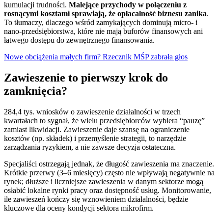
kumulacji trudności.
Malejące przychody w połączeniu z
rosnącymi kosztami sprawiają, że opłacalność biznesu zanika
.
To tłumaczy, dlaczego wśród zamykających dominują micro- i
nano-przedsiębiorstwa, które nie mają buforów finansowych ani
łatwego dostępu do zewnętrznego finansowania.
Nowe obciążenia małych firm? Rzecznik MŚP zabrała głos
Zawieszenie to pierwszy krok do
zamknięcia?
284,4 tys. wniosków o zawieszenie działalności w trzech
kwartałach to sygnał, że wielu przedsiębiorców wybiera “pauzę”
zamiast likwidacji. Zawieszenie daje szansę na ograniczenie
kosztów (np. składek) i przemyślenie strategii, to narzędzie
zarządzania ryzykiem, a nie zawsze decyzja ostateczna.
Specjaliści ostrzegają jednak, że długość zawieszenia ma znaczenie.
Krótkie przerwy (3–6 miesięcy) często nie wpływają negatywnie na
rynek; dłuższe i liczniejsze zawieszenia w danym sektorze mogą
osłabić lokalne rynki pracy oraz dostępność usług. Monitorowanie,
ile zawieszeń kończy się wznowieniem działalności, będzie
kluczowe dla oceny kondycji sektora mikrofirm.