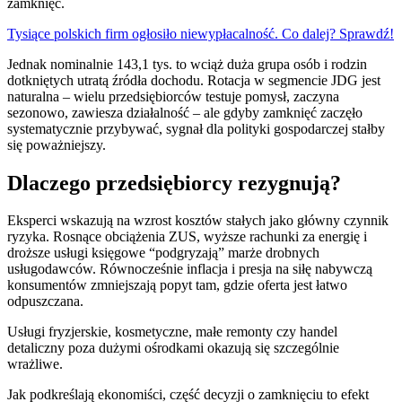
zamknięć.
Tysiące polskich firm ogłosiło niewypłacalność. Co dalej? Sprawdź!
Jednak nominalnie 143,1 tys. to wciąż duża grupa osób i rodzin
dotkniętych utratą źródła dochodu. Rotacja w segmencie JDG jest
naturalna – wielu przedsiębiorców testuje pomysł, zaczyna
sezonowo, zawiesza działalność – ale gdyby zamknięć zaczęło
systematycznie przybywać, sygnał dla polityki gospodarczej stałby
się poważniejszy.
Dlaczego przedsiębiorcy rezygnują?
Eksperci wskazują na wzrost kosztów stałych jako główny czynnik
ryzyka. Rosnące obciążenia ZUS, wyższe rachunki za energię i
droższe usługi księgowe “podgryzają” marże drobnych
usługodawców. Równocześnie inflacja i presja na siłę nabywczą
konsumentów zmniejszają popyt tam, gdzie oferta jest łatwo
odpuszczana.
Usługi fryzjerskie, kosmetyczne, małe remonty czy handel
detaliczny poza dużymi ośrodkami okazują się szczególnie
wrażliwe.
Jak podkreślają ekonomiści, część decyzji o zamknięciu to efekt