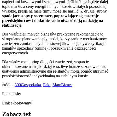
napięciami kosztowymi i sezonowymi. Jeśli inflacja będzie dalej
topić marże, a ceny energii i innych kosztów stałych pozostaną
wysokie, presja na małe firmy może się nasilić. Z drugiej strony
spadające stopy procentowe, poprawiające się nastroje
przedsiębiorców i dodatnie saldo otwarć dają nadzieję na
stabilizację.
Dla właścicieli małych biznesów praktyczne rekomendacje to:
skrupulatne planowanie płynności, korzystanie z mechanizmów
zawieszeń zamiast natychmiastowej likwidacji, dywersyfikacja
kanałów sprzedaży (online) i poszukiwanie oszczędności
energetycznych.
Dla władz: monitoring długości zawieszeń, wsparcie
ukierunkowane na najbardziej wrażliwe branże sezonowe oraz
ułatwienia administracyjne dla re-startów mogą pomóc utrzymać
przedsiębiorczość indywidualną na stabilnym kursie.
źródło:
300Gospodarka
,
Fakt
,
MamBiznes
Podziel się:
Link skopiowany!
Zobacz też