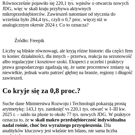
Równocześnie pojawiło się 220,1 tys. wpisów o otwarciu nowych
JDG, więc w skali kraju przybywa aktywnych
mikroprzedsiębiorców. Zawieszeń natomiast od stycznia do
września było 284,4 tys., czyli o 0,7 proc. więcej niż w
analogicznym okresie 2024 r. Co to oznacza?
Źródło: Freepik
Liczby są bliskie równowagi, ale kryją różne historie: dla części firm
to koniec działalności, dla innych – przerwa, reakcja na sezonowość
albo regulacyjne i kosztowe szoki. Eksperci z uczelni i praktycy
prawa gospodarczego zgadzają się, że same procentowe zmiany są
niewielkie, jednak warto patrzeć głębiej na branże, regiony i długość
zawieszeń.
Co kryje się za 0,8 proc.?
Suche dane Ministerstwa Rozwoju i Technologii pokazują prostą
arytmetykę: 143,1 tys. zamknięć vs 220,1 tys. otwarć w I–III kw.
2025 r. – saldo na plusie to około 77 tys. nowych JDG. W praktyce
oznacza to, że
w skali makro przedsiębiorczość indywidualna
nadal rośnie, choć bez wyraźnego przyspieszenia
. Dla
analityków kluczowy jest właśnie ten bilans, nie sama liczba