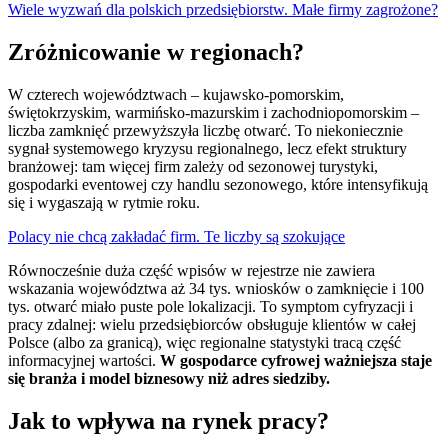
Wiele wyzwań dla polskich przedsiębiorstw. Małe firmy zagrożone?
Zróżnicowanie w regionach?
W czterech województwach – kujawsko-pomorskim,
świętokrzyskim, warmińsko-mazurskim i zachodniopomorskim –
liczba zamknięć przewyższyła liczbę otwarć. To niekoniecznie
sygnał systemowego kryzysu regionalnego, lecz efekt struktury
branżowej: tam więcej firm zależy od sezonowej turystyki,
gospodarki eventowej czy handlu sezonowego, które intensyfikują
się i wygaszają w rytmie roku.
Polacy nie chcą zakładać firm. Te liczby są szokujące
Równocześnie duża część wpisów w rejestrze nie zawiera
wskazania województwa aż 34 tys. wniosków o zamknięcie i 100
tys. otwarć miało puste pole lokalizacji. To symptom cyfryzacji i
pracy zdalnej: wielu przedsiębiorców obsługuje klientów w całej
Polsce (albo za granicą), więc regionalne statystyki tracą część
informacyjnej wartości.
W gospodarce cyfrowej ważniejsza staje
się branża i model biznesowy niż adres siedziby.
Jak to wpływa na rynek pracy?