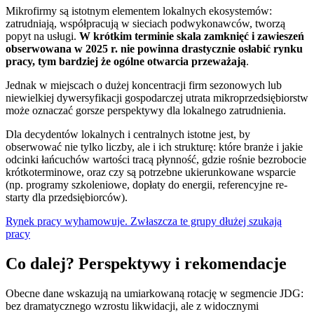
Mikrofirmy są istotnym elementem lokalnych ekosystemów:
zatrudniają, współpracują w sieciach podwykonawców, tworzą
popyt na usługi.
W krótkim terminie skala zamknięć i zawieszeń
obserwowana w 2025 r. nie powinna drastycznie osłabić rynku
pracy, tym bardziej że ogólne otwarcia przeważają
.
Jednak w miejscach o dużej koncentracji firm sezonowych lub
niewielkiej dywersyfikacji gospodarczej utrata mikroprzedsiębiorstw
może oznaczać gorsze perspektywy dla lokalnego zatrudnienia.
Dla decydentów lokalnych i centralnych istotne jest, by
obserwować nie tylko liczby, ale i ich strukturę: które branże i jakie
odcinki łańcuchów wartości tracą płynność, gdzie rośnie bezrobocie
krótkoterminowe, oraz czy są potrzebne ukierunkowane wsparcie
(np. programy szkoleniowe, dopłaty do energii, referencyjne re-
starty dla przedsiębiorców).
Rynek pracy wyhamowuje. Zwłaszcza te grupy dłużej szukają
pracy
Co dalej? Perspektywy i rekomendacje
Obecne dane wskazują na umiarkowaną rotację w segmencie JDG:
bez dramatycznego wzrostu likwidacji, ale z widocznymi