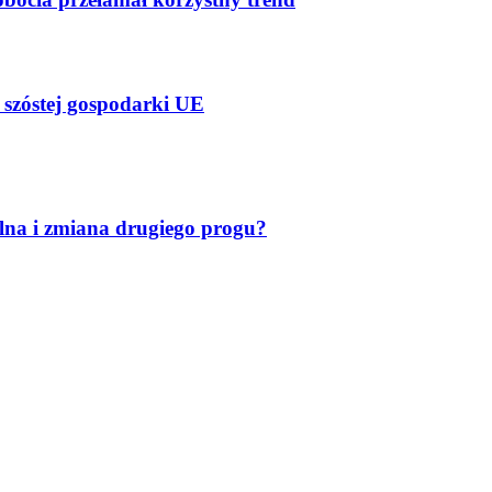
 szóstej gospodarki UE
lna i zmiana drugiego progu?