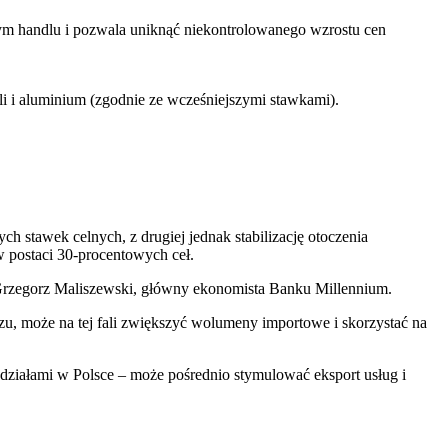
wym handlu i pozwala uniknąć niekontrolowanego wzrostu cen
i i aluminium (zgodnie ze wcześniejszymi stawkami).
h stawek celnych, z drugiej jednak stabilizację otoczenia
w postaci 30-procentowych ceł.
r Grzegorz Maliszewski, główny ekonomista Banku Millennium.
, może na tej fali zwiększyć wolumeny importowe i skorzystać na
ddziałami w Polsce – może pośrednio stymulować eksport usług i