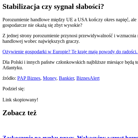
Stabilizacja czy sygnał słabości?
Porozumienie handlowe między UE a USA kończy okres napięć, ale nie
gospodarcze nie okażą się zbyt wysokie?
Z jednej strony porozumienie przynosi przewidywalność i wzmacnia re
handlowej wobec największych graczy.
Ożywienie gospodarki w Europie? Te kraje mają powody do radości.
Dla Polski i innych państw członkowskich najbliższe miesiące będą t
Atlantyku.
źródło:
PAP Biznes
,
Money
,
Bankier
,
BiznesAlert
Podziel się:
Link skopiowany!
Zobacz też
Zaskoczenie na rynku pracy. Wakacyjny wzrost bezro