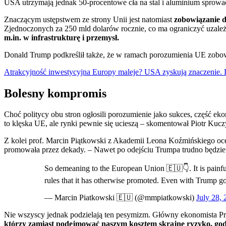
USA utrzymają jednak 50-procentowe cła na stal i aluminium sprowa
Znaczącym ustępstwem ze strony Unii jest natomiast
zobowiązanie d
Zjednoczonych za 250 mld dolarów rocznie, co ma ograniczyć uzal
m.in. w infrastrukturę i przemysł.
Donald Trump podkreślił także, że w ramach porozumienia UE zobowi
Atrakcyjność inwestycyjna Europy maleje? USA zyskują znaczenie. D
Bolesny kompromis
Choć politycy obu stron ogłosili porozumienie jako sukces, część 
to klęska UE, ale rynki pewnie się ucieszą – skomentował Piotr Kuczy
Z kolei prof. Marcin Piątkowski z Akademii Leona Koźmińskiego oce
promowała przez dekady. – Nawet po odejściu Trumpa trudno będzie 
So demeaning to the European Union 🇪🇺👇. It is painful
rules that it has otherwise promoted. Even with Trump gon
— Marcin Piatkowski 🇪🇺 (@mmpiatkowski)
July 28,
Nie wszyscy jednak podzielają ten pesymizm. Główny ekonomista Pr
którzy zamiast podejmować naszym kosztem skrajne ryzyko, godzą