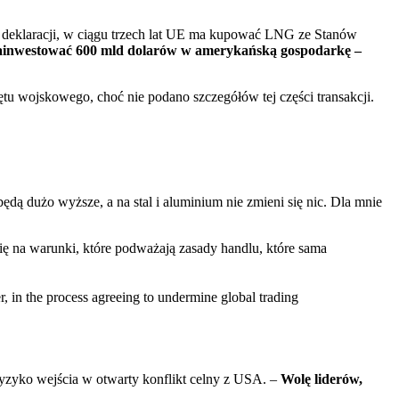
z deklaracji, w ciągu trzech lat UE ma kupować LNG ze Stanów
ainwestować 600 mld dolarów w amerykańską gospodarkę –
u wojskowego, choć nie podano szczegółów tej części transakcji.
 będą dużo wyższe, a na stal i aluminium nie zmieni się nic. Dla mnie
się na warunki, które podważają zasady handlu, które sama
, in the process agreeing to undermine global trading
yzyko wejścia w otwarty konflikt celny z USA. –
Wolę liderów,