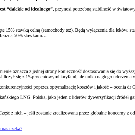
est “dalekie od idealnego”
, przynosi potrzebną stabilność w świato
te 15% stawką celną (samochody też). Będą wyłączenia dla leków, stal
a obłożną 50% stawkami…
enie oznacza z jednej strony konieczność dostosowania się do wyższyc
liczyć się z 15-procentowymi taryfami, ale unika nagłego uderzenia 
 konkurencyjności poprzez optymalizację kosztów i jakość – ocenia d
skiego LNG. Polska, jako jeden z liderów dywersyfikacji źródeł gazu
zęść z nich – jeśli zostanie zrealizowana przez globalne koncerny z o
 nas czeka?