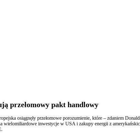
sują przełomowy pakt handlowy
uropejska osiągnęły przełomowe porozumienie, które – zdaniem Donalda
 na wielomiliardowe inwestycje w USA i zakupy energii z amerykańskic
E.