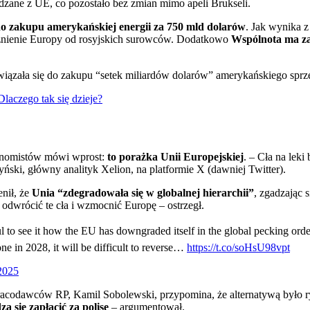
dzane z UE, co pozostało bez zmian mimo apeli Brukseli.
o zakupu amerykańskiej energii za 750 mld dolarów
. Jak wynika 
eżnienie Europy od rosyjskich surowców. Dodatkowo
Wspólnota ma z
ązała się do zakupu “setek miliardów dolarów” amerykańskiego sprzęt
laczego tak się dzieje?
ekonomistów mówi wprost:
to porażka Unii Europejskiej
. – Cła na leki
ński, główny analityk Xelion, na platformie X (dawniej Twitter).
nił, że
Unia “zdegradowała się w globalnej hierarchii”
, zgadzając 
odwrócić te cła i wzmocnić Europę – ostrzegł.
 to see it how the EU has downgraded itself in the global pecking order
e in 2028, it will be difficult to reverse…
https://t.co/soHsU98vpt
 2025
acodawców RP, Kamil Sobolewski, przypomina, że alternatywą było r
 się zapłacić za polisę
– argumentował.