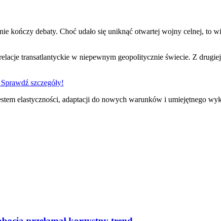
 kończy debaty. Choć udało się uniknąć otwartej wojny celnej, to wie
lacje transatlantyckie w niepewnym geopolitycznie świecie. Z drugiej
 Sprawdź szczegóły!
estem elastyczności, adaptacji do nowych warunków i umiejętnego wykor
bocia przełamał korzystny trend