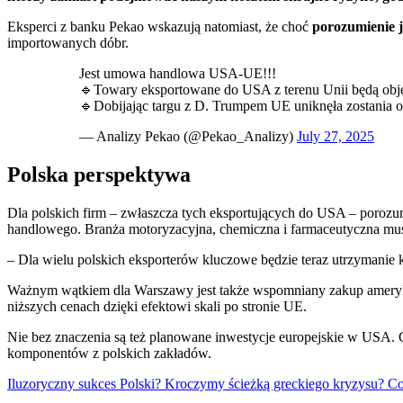
Eksperci z banku Pekao wskazują natomiast, że choć
porozumienie j
importowanych dóbr.
Jest umowa handlowa USA-UE!!!
🔹️Towary eksportowane do USA z terenu Unii będą obję
🔹️Dobijając targu z D. Trumpem UE uniknęła zostani
— Analizy Pekao (@Pekao_Analizy)
July 27, 2025
Polska perspektywa
Dla polskich firm – zwłaszcza tych eksportujących do USA – porozumi
handlowego. Branża motoryzacyjna, chemiczna i farmaceutyczna musi 
– Dla wielu polskich eksporterów kluczowe będzie teraz utrzymanie
Ważnym wątkiem dla Warszawy jest także wspomniany zakup amerykań
niższych cenach dzięki efektowi skali po stronie UE.
Nie bez znaczenia są też planowane inwestycje europejskie w USA. C
komponentów z polskich zakładów.
Iluzoryczny sukces Polski? Kroczymy ścieżką greckiego kryzysu? Co