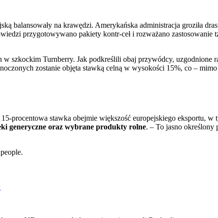
ską balansowały na krawędzi. Amerykańska administracja groziła dras
owiedzi przygotowywano pakiety kontr-ceł i rozważano zastosowanie 
n w szkockim Turnberry. Jak podkreślili obaj przywódcy, uzgodnione
dnoczonych zostanie objęta stawką celną w wysokości 15%, co – mimo
5-procentowa stawka obejmie większość europejskiego eksportu, w t
, leki generyczne oraz wybrane produkty rolne
. – To jasno określony
 people.
k