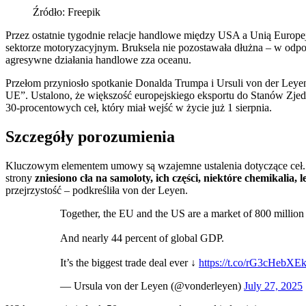
Źródło: Freepik
Przez ostatnie tygodnie relacje handlowe między USA a Unią Europej
sektorze motoryzacyjnym. Bruksela nie pozostawała dłużna – w odp
agresywne działania handlowe zza oceanu.
Przełom przyniosło spotkanie Donalda Trumpa i Ursuli von der Leye
UE”. Ustalono, że większość europejskiego eksportu do Stanów Zje
30-procentowych ceł, który miał wejść w życie już 1 sierpnia.
Szczegóły porozumienia
Kluczowym elementem umowy są wzajemne ustalenia dotyczące ceł. 1
strony
zniesiono cła na samoloty, ich części, niektóre chemikalia
przejrzystość – podkreśliła von der Leyen.
Together, the EU and the US are a market of 800 million
And nearly 44 percent of global GDP.
It’s the biggest trade deal ever ↓
https://t.co/rG3cHebXE
— Ursula von der Leyen (@vonderleyen)
July 27, 2025