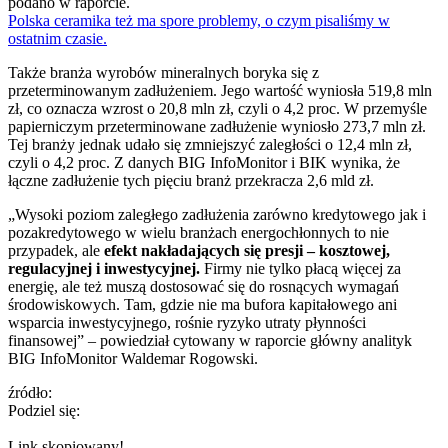
podano w raporcie.
Polska ceramika też ma spore problemy, o czym pisaliśmy w
ostatnim czasie.
Także branża wyrobów mineralnych boryka się z
przeterminowanym zadłużeniem. Jego wartość wyniosła 519,8 mln
zł, co oznacza wzrost o 20,8 mln zł, czyli o 4,2 proc. W przemyśle
papierniczym przeterminowane zadłużenie wyniosło 273,7 mln zł.
Tej branży jednak udało się zmniejszyć zaległości o 12,4 mln zł,
czyli o 4,2 proc. Z danych BIG InfoMonitor i BIK wynika, że
łączne zadłużenie tych pięciu branż przekracza 2,6 mld zł.
„Wysoki poziom zaległego zadłużenia zarówno kredytowego jak i
pozakredytowego w wielu branżach energochłonnych to nie
przypadek, ale
efekt nakładających się presji – kosztowej,
regulacyjnej i inwestycyjnej.
Firmy nie tylko płacą więcej za
energię, ale też muszą dostosować się do rosnących wymagań
środowiskowych. Tam, gdzie nie ma bufora kapitałowego ani
wsparcia inwestycyjnego, rośnie ryzyko utraty płynności
finansowej” – powiedział cytowany w raporcie główny analityk
BIG InfoMonitor Waldemar Rogowski.
źródło:
Podziel się:
Link skopiowany!