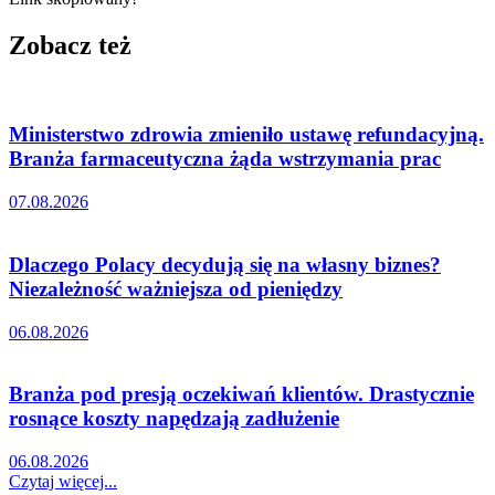
Zobacz też
Ministerstwo zdrowia zmieniło ustawę refundacyjną.
Branża farmaceutyczna żąda wstrzymania prac
07.08.2026
Dlaczego Polacy decydują się na własny biznes?
Niezależność ważniejsza od pieniędzy
06.08.2026
Branża pod presją oczekiwań klientów. Drastycznie
rosnące koszty napędzają zadłużenie
06.08.2026
Czytaj więcej...