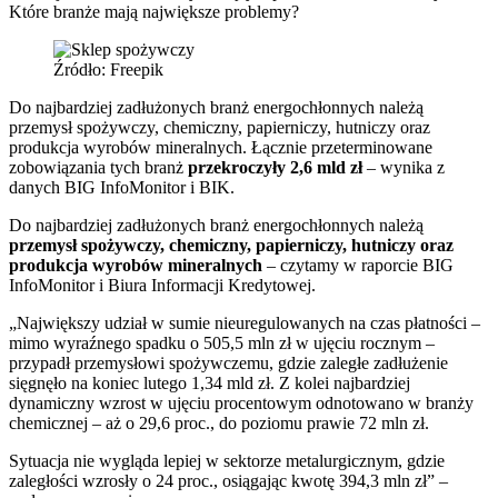
Które branże mają największe problemy?
Źródło: Freepik
Do najbardziej zadłużonych branż energochłonnych należą
przemysł spożywczy, chemiczny, papierniczy, hutniczy oraz
produkcja wyrobów mineralnych. Łącznie przeterminowane
zobowiązania tych branż
przekroczyły 2,6 mld zł
– wynika z
danych BIG InfoMonitor i BIK.
Do najbardziej zadłużonych branż energochłonnych należą
przemysł spożywczy, chemiczny, papierniczy, hutniczy oraz
produkcja wyrobów mineralnych
– czytamy w raporcie BIG
InfoMonitor i Biura Informacji Kredytowej.
„Największy udział w sumie nieuregulowanych na czas płatności –
mimo wyraźnego spadku o 505,5 mln zł w ujęciu rocznym –
przypadł przemysłowi spożywczemu, gdzie zaległe zadłużenie
sięgnęło na koniec lutego 1,34 mld zł. Z kolei najbardziej
dynamiczny wzrost w ujęciu procentowym odnotowano w branży
chemicznej – aż o 29,6 proc., do poziomu prawie 72 mln zł.
Sytuacja nie wygląda lepiej w sektorze metalurgicznym, gdzie
zaległości wzrosły o 24 proc., osiągając kwotę 394,3 mln zł” –