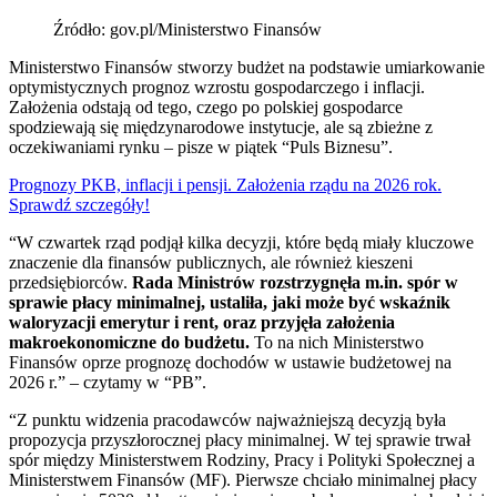
Źródło: gov.pl/Ministerstwo Finansów
Ministerstwo Finansów stworzy budżet na podstawie umiarkowanie
optymistycznych prognoz wzrostu gospodarczego i inflacji.
Założenia odstają od tego, czego po polskiej gospodarce
spodziewają się międzynarodowe instytucje, ale są zbieżne z
oczekiwaniami rynku – pisze w piątek “Puls Biznesu”.
Prognozy PKB, inflacji i pensji. Założenia rządu na 2026 rok.
Sprawdź szczegóły!
“W czwartek rząd podjął kilka decyzji, które będą miały kluczowe
znaczenie dla finansów publicznych, ale również kieszeni
przedsiębiorców.
Rada Ministrów rozstrzygnęła m.in. spór w
sprawie płacy minimalnej, ustaliła, jaki może być wskaźnik
waloryzacji emerytur i rent, oraz przyjęła założenia
makroekonomiczne do budżetu.
To na nich Ministerstwo
Finansów oprze prognozę dochodów w ustawie budżetowej na
2026 r.” – czytamy w “PB”.
“Z punktu widzenia pracodawców najważniejszą decyzją była
propozycja przyszłorocznej płacy minimalnej. W tej sprawie trwał
spór między Ministerstwem Rodziny, Pracy i Polityki Społecznej a
Ministerstwem Finansów (MF). Pierwsze chciało minimalnej płacy