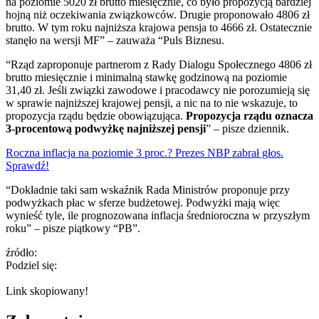
na poziomie 5020 zł brutto miesięcznie, co było propozycją bardziej
hojną niż oczekiwania związkowców. Drugie proponowało 4806 zł
brutto. W tym roku najniższa krajowa pensja to 4666 zł. Ostatecznie
stanęło na wersji MF” – zauważa “Puls Biznesu.
“Rząd zaproponuje partnerom z Rady Dialogu Społecznego 4806 zł
brutto miesięcznie i minimalną stawkę godzinową na poziomie
31,40 zł. Jeśli związki zawodowe i pracodawcy nie porozumieją się
w sprawie najniższej krajowej pensji, a nic na to nie wskazuje, to
propozycja rządu będzie obowiązująca.
Propozycja rządu oznacza
3-procentową podwyżkę najniższej pensji
” – pisze dziennik.
Roczna inflacja na poziomie 3 proc.? Prezes NBP zabrał głos.
Sprawdź!
“Dokładnie taki sam wskaźnik Rada Ministrów proponuje przy
podwyżkach płac w sferze budżetowej. Podwyżki mają więc
wynieść tyle, ile prognozowana inflacja średnioroczna w przyszłym
roku” – pisze piątkowy “PB”.
źródło:
Podziel się:
Link skopiowany!