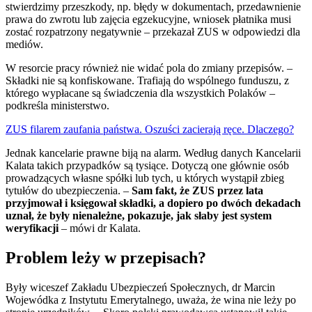
stwierdzimy przeszkody, np. błędy w dokumentach, przedawnienie
prawa do zwrotu lub zajęcia egzekucyjne, wniosek płatnika musi
zostać rozpatrzony negatywnie – przekazał ZUS w odpowiedzi dla
mediów.
W resorcie pracy również nie widać pola do zmiany przepisów. –
Składki nie są konfiskowane. Trafiają do wspólnego funduszu, z
którego wypłacane są świadczenia dla wszystkich Polaków –
podkreśla ministerstwo.
ZUS filarem zaufania państwa. Oszuści zacierają ręce. Dlaczego?
Jednak kancelarie prawne biją na alarm. Według danych Kancelarii
Kalata takich przypadków są tysiące. Dotyczą one głównie osób
prowadzących własne spółki lub tych, u których wystąpił zbieg
tytułów do ubezpieczenia. –
Sam fakt, że ZUS przez lata
przyjmował i księgował składki, a dopiero po dwóch dekadach
uznał, że były nienależne, pokazuje, jak słaby jest system
weryfikacji
– mówi dr Kalata.
Problem leży w przepisach?
Były wiceszef Zakładu Ubezpieczeń Społecznych, dr Marcin
Wojewódka z Instytutu Emerytalnego, uważa, że wina nie leży po