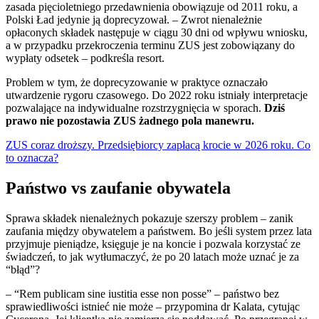
zasada pięcioletniego przedawnienia obowiązuje od 2011 roku, a
Polski Ład jedynie ją doprecyzował. – Zwrot nienależnie
opłaconych składek następuje w ciągu 30 dni od wpływu wniosku,
a w przypadku przekroczenia terminu ZUS jest zobowiązany do
wypłaty odsetek – podkreśla resort.
Problem w tym, że doprecyzowanie w praktyce oznaczało
utwardzenie rygoru czasowego. Do 2022 roku istniały interpretacje
pozwalające na indywidualne rozstrzygnięcia w sporach.
Dziś
prawo nie pozostawia ZUS żadnego pola manewru.
ZUS coraz droższy. Przedsiębiorcy zapłacą krocie w 2026 roku. Co
to oznacza?
Państwo vs zaufanie obywatela
Sprawa składek nienależnych pokazuje szerszy problem – zanik
zaufania między obywatelem a państwem. Bo jeśli system przez lata
przyjmuje pieniądze, księguje je na koncie i pozwala korzystać ze
świadczeń, to jak wytłumaczyć, że po 20 latach może uznać je za
“błąd”?
– “Rem publicam sine iustitia esse non posse” – państwo bez
sprawiedliwości istnieć nie może – przypomina dr Kalata, cytując