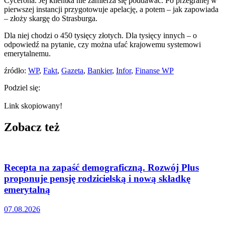
Cycerona. Jej klientka nie zamierza się poddawać. Po przegranej w
pierwszej instancji przygotowuje apelację, a potem – jak zapowiada
– złoży skargę do Strasburga.
Dla niej chodzi o 450 tysięcy złotych. Dla tysięcy innych – o
odpowiedź na pytanie, czy można ufać krajowemu systemowi
emerytalnemu.
źródło:
WP
,
Fakt
,
Gazeta
,
Bankier
,
Infor
,
Finanse WP
Podziel się:
Link skopiowany!
Zobacz też
Recepta na zapaść demograficzną. Rozwój Plus
proponuje pensję rodzicielską i nową składkę
emerytalną
07.08.2026