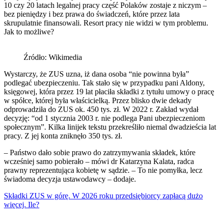
10 czy 20 latach legalnej pracy część Polaków zostaje z niczym –
bez pieniędzy i bez prawa do świadczeń, które przez lata
skrupulatnie finansowali. Resort pracy nie widzi w tym problemu.
Jak to możliwe?
Źródło: Wikimedia
Wystarczy, że ZUS uzna, iż dana osoba “nie powinna była”
podlegać ubezpieczeniu. Tak stało się w przypadku pani Aldony,
księgowej, która przez 19 lat płaciła składki z tytułu umowy o pracę
w spółce, której była właścicielką. Przez blisko dwie dekady
odprowadziła do ZUS ok. 450 tys. zł. W 2022 r. Zakład wydał
decyzję: “od 1 stycznia 2003 r. nie podlega Pani ubezpieczeniom
społecznym”. Kilka linijek tekstu przekreśliło niemal dwadzieścia lat
pracy. Z jej konta zniknęło 350 tys. zł.
– Państwo dało sobie prawo do zatrzymywania składek, które
wcześniej samo pobierało – mówi dr Katarzyna Kalata, radca
prawny reprezentująca kobietę w sądzie. – To nie pomyłka, lecz
świadoma decyzja ustawodawcy – dodaje.
Składki ZUS w górę. W 2026 roku przedsiębiorcy zapłacą dużo
więcej. Ile?