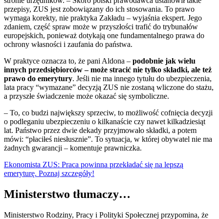
stronie urzędników. – Skoro polski prawodawca ustanowił takie
przepisy, ZUS jest zobowiązany do ich stosowania. To prawo
wymaga korekty, nie praktyka Zakładu – wyjaśnia ekspert. Jego
zdaniem, część spraw może w przyszłości trafić do trybunałów
europejskich, ponieważ dotykają one fundamentalnego prawa do
ochrony własności i zaufania do państwa.
W praktyce oznacza to, że pani Aldona –
podobnie jak wielu
innych przedsiębiorców – może stracić nie tylko składki, ale też
prawo do emerytury
. Jeśli nie ma innego tytułu do ubezpieczenia,
lata pracy “wymazane” decyzją ZUS nie zostaną wliczone do stażu,
a przyszłe świadczenie może okazać się symboliczne.
– To, co budzi największy sprzeciw, to możliwość cofnięcia decyzji
o podleganiu ubezpieczeniu o kilkanaście czy nawet kilkadziesiąt
lat. Państwo przez dwie dekady przyjmowało składki, a potem
mówi: “płaciłeś niesłusznie”. To sytuacja, w której obywatel nie ma
żadnych gwarancji – komentuje prawniczka.
Ekonomista ZUS: Praca powinna przekładać się na lepszą
emeryturę. Poznaj szczegóły!
Ministerstwo tłumaczy…
Ministerstwo Rodziny, Pracy i Polityki Społecznej przypomina, że