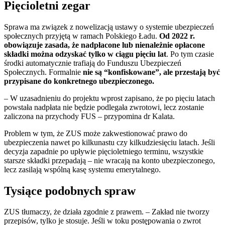
Pięcioletni zegar
Sprawa ma związek z nowelizacją ustawy o systemie ubezpieczeń
społecznych przyjętą w ramach Polskiego Ładu.
Od 2022 r.
obowiązuje zasada, że nadpłacone lub nienależnie opłacone
składki można odzyskać tylko w ciągu pięciu lat
. Po tym czasie
środki automatycznie trafiają do Funduszu Ubezpieczeń
Społecznych. Formalnie
nie są “konfiskowane”, ale przestają być
przypisane do konkretnego ubezpieczonego.
– W uzasadnieniu do projektu wprost zapisano, że po pięciu latach
powstała nadpłata nie będzie podlegała zwrotowi, lecz zostanie
zaliczona na przychody FUS – przypomina dr Kalata.
Problem w tym, że ZUS może zakwestionować prawo do
ubezpieczenia nawet po kilkunastu czy kilkudziesięciu latach. Jeśli
decyzja zapadnie po upływie pięcioletniego terminu, wszystkie
starsze składki przepadają – nie wracają na konto ubezpieczonego,
lecz zasilają wspólną kasę systemu emerytalnego.
Tysiące podobnych spraw
ZUS tłumaczy, że działa zgodnie z prawem. – Zakład nie tworzy
przepisów, tylko je stosuje. Jeśli w toku postępowania o zwrot