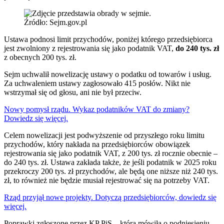
Źródło: Sejm.gov.pl
Ustawa podnosi limit przychodów, poniżej którego przedsiębiorca
jest zwolniony z rejestrowania się jako podatnik VAT,
do 240 tys. zł
z obecnych 200 tys. zł.
Sejm uchwalił nowelizację ustawy o podatku od towarów i usług.
Za uchwaleniem ustawy zagłosowało 415 posłów. Nikt nie
wstrzymał się od głosu, ani nie był przeciw.
Nowy pomysł rządu. Wykaz podatników VAT do zmiany?
Dowiedz się więcej.
Celem nowelizacji jest podwyższenie od przyszłego roku limitu
przychodów, który nakłada na przedsiębiorców obowiązek
rejestrowania się jako podatnik VAT, z 200 tys. zł rocznie obecnie –
do 240 tys. zł. Ustawa zakłada także, że jeśli podatnik w 2025 roku
przekroczy 200 tys. zł przychodów, ale będą one niższe niż 240 tys.
zł, to również nie będzie musiał rejestrować się na potrzeby VAT.
Rząd przyjął nowe projekty. Dotyczą przedsiębiorców, dowiedz się
więcej.
Poprawki zgłoszone przez KP PiS – która mówiła o podniesieniu