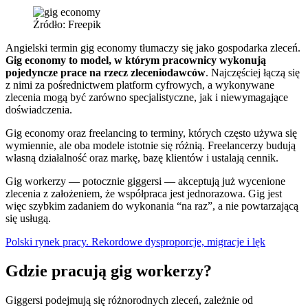
Źródło: Freepik
Angielski termin gig economy tłumaczy się jako gospodarka zleceń.
Gig economy to model, w którym pracownicy wykonują
pojedyncze prace na rzecz zleceniodawców
. Najczęściej łączą się
z nimi za pośrednictwem platform cyfrowych, a wykonywane
zlecenia mogą być zarówno specjalistyczne, jak i niewymagające
doświadczenia.
Gig economy oraz freelancing to terminy, których często używa się
wymiennie, ale oba modele istotnie się różnią. Freelancerzy budują
własną działalność oraz markę, bazę klientów i ustalają cennik.
Gig workerzy — potocznie giggersi — akceptują już wycenione
zlecenia z założeniem, że współpraca jest jednorazowa. Gig jest
więc szybkim zadaniem do wykonania “na raz”, a nie powtarzającą
się usługą.
Polski rynek pracy. Rekordowe dysproporcje, migracje i lęk
Gdzie pracują gig workerzy?
Giggersi podejmują się różnorodnych zleceń, zależnie od