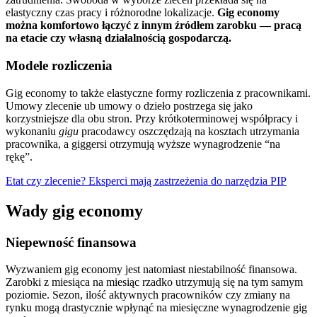
elastyczny czas pracy i różnorodne lokalizacje.
Gig economy
można komfortowo łączyć z innym źródłem zarobku — pracą
na etacie czy własną działalnością gospodarczą.
Modele rozliczenia
Gig economy to także elastyczne formy rozliczenia z pracownikami.
Umowy zlecenie ub umowy o dzieło postrzega się jako
korzystniejsze dla obu stron. Przy krótkoterminowej współpracy i
wykonaniu
gigu
pracodawcy oszczędzają na kosztach utrzymania
pracownika, a giggersi otrzymują wyższe wynagrodzenie “na
rękę”.
Etat czy zlecenie? Eksperci mają zastrzeżenia do narzędzia PIP
Wady gig economy
Niepewność finansowa
Wyzwaniem gig economy jest natomiast niestabilność finansowa.
Zarobki z miesiąca na miesiąc rzadko utrzymują się na tym samym
poziomie. Sezon, ilość aktywnych pracowników czy zmiany na
rynku mogą drastycznie wpłynąć na miesięczne wynagrodzenie gig