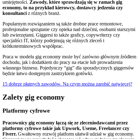
umiejętności.
Zawody, które sprawdzają się w ramach gig
economy, to na przykład kierowcy, dostawcy jedzenia czy
konsultanci
z różnych branż.
Popularnym rozwiązaniem są także drobne prace remontowe,
profesjonalne sprzątanie czy opieka nad dziećmi, osobami starszymi
lub zwierzętami. Giggersi to także graficy, copywriterzy czy
specjaliści IT, którzy podejmują się różnych zleceń i
krótkoterminowych współprac.
Praca w modelu gig economy może być zarówno głównym źródłem
dochodu, jak i dodatkiem do pracy na etacie lub prowadzenia
własnego biznesu. Pojedynczy “gig” dla sporadycznych giggersów
będzie łatwo dostępnym zastrzykiem gotówki.
15 dobrze płatnych zawodów. Na czym można zarobić najwięcej?
Zalety gig economy
Platformy cyfrowe
Pracownicy gig economy łączą się ze zleceniodawcami przez
platformy cyfrowe takie jak Upwork, Useme, Freelancer czy
Fiverr.
Gwałtowny rozwój platform ułatwił udział w gig economy.