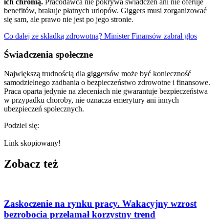
ich chronią.
Pracodawca nie pokrywa świadczeń ani nie oferuje
benefitów, brakuje płatnych urlopów. Giggers musi zorganizować
się sam, ale prawo nie jest po jego stronie.
Co dalej ze składką zdrowotną? Minister Finansów zabrał głos
Świadczenia społeczne
Największą trudnością dla giggersów może być konieczność
samodzielnego zadbania o bezpieczeństwo zdrowotne i finansowe.
Praca oparta jedynie na zleceniach nie gwarantuje bezpieczeństwa
w przypadku choroby, nie oznacza emerytury ani innych
ubezpieczeń społecznych.
Podziel się:
Link skopiowany!
Zobacz też
Zaskoczenie na rynku pracy. Wakacyjny wzrost
bezrobocia przełamał korzystny trend