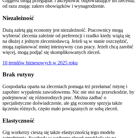
Giggersi mogą przeglądać i akceptować odpowiadające im zlecenia,
od razu znając zakres obowiązków i wynagrodzenie.
Niezależność
Dużą zaletą gig economy jest niezależność. Pracownicy mogą
wybierać zlecenia zależnie od preferencji i rzadko kiedy wiążą się
na dłużej z jednym zleceniodawcą. Jeżeli są w stanie oszczędzić,
mogą zaplanować mniej intensywny czas pracy. Jeżeli chcą zarobić
więcej, mogą podjąć się skomplikowanych zleceń.
10 trendów biznesowych w 2025 roku
Brak rutyny
Gospodarka oparta na zleceniach pomaga też przełamać rutynę i
zapobiec wypaleniu zawodowemu. Nic nie stoi na przeszkodzie, by
podejmować się różnorodnych prac. Można zadbać o
specjalistyczne doświadczenie, ale gig economy sprzyja także
łączeniu różnych, często mało powiązanych ze sobą zleceń.
Elastyczność
Gig workerzy cieszą się także elastycznością tego modelu
zatrudnienia. Swoboda w wyborze zleceń przekłada się na