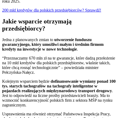
roku 2025.
200 mld kredytów dla polskich przedsiębiorców? Sprawdź!
Jakie wsparcie otrzymają
przedsiębiorcy?
Jedna z planowanych zmian to
utworzenie funduszu
gwarancyjnego, który umożliwi małym i średnim firmom
kredyty na inwestycje w nowe technologie
.
“Przeznaczamy 670 mln zł na te gwarancje, które dadzą przełożenie
na 10 mld kredytów dla polskich przedsiębiorstw, właśnie takich,
które chcą rosnąć technologicznie” – powiedziała minister
Pełczyńska-Nałęcz.
Kolejnym wsparciem będzie
dofinansowanie wymiany ponad 100
tys. starych tachografów na tachografy inteligentne w
pojazdach realizujących międzynarodowy transport drogowy
.
Jest to odpowiedź na liczne prośby przedstawicieli branży. Ma to
wzmocnić konkurencyjność polskich firm z sektora MŚP na rynku
zagranicznym.
Usprawnienia ma również otrzymać Państwowa Inspekcja Pracy,