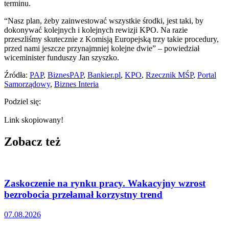
terminu.
“Nasz plan, żeby zainwestować wszystkie środki, jest taki, by
dokonywać kolejnych i kolejnych rewizji KPO. Na razie
przeszliśmy skutecznie z Komisją Europejską trzy takie procedury,
przed nami jeszcze przynajmniej kolejne dwie” – powiedział
wiceminister funduszy Jan szyszko.
Źródła:
PAP
,
BiznesPAP
,
Bankier.pl
,
KPO
,
Rzecznik MŚP
,
Portal
Samorządowy
,
Biznes Interia
Podziel się:
Link skopiowany!
Zobacz też
Zaskoczenie na rynku pracy. Wakacyjny wzrost
bezrobocia przełamał korzystny trend
07.08.2026