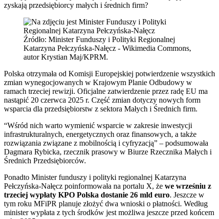
zyskają przedsiębiorcy małych i średnich firm?
Źródło: Minister Funduszy i Polityki Regionalnej
Katarzyna Pełczyńska-Nałęcz - Wikimedia Commons,
autor Krystian Maj/KPRM.
Polska otrzymała od Komisji Europejskiej potwierdzenie wszystkich
zmian wynegocjowanych w Krajowym Planie Odbudowy w
ramach trzeciej rewizji. Oficjalne zatwierdzenie przez radę EU ma
nastąpić 20 czerwca 2025 r. Część zmian dotyczy nowych form
wsparcia dla przedsiębiorstw z sektora Małych i Średnich firm.
“Wśród nich warto wymienić wsparcie w zakresie inwestycji
infrastrukturalnych, energetycznych oraz finansowych, a także
rozwiązania związane z mobilnością i cyfryzacją” – podsumowała
Dagmara Rybicka, rzecznik prasowy w Biurze Rzecznika Małych i
Średnich Przedsiębiorców.
Ponadto Minister funduszy i polityki regionalnej Katarzyna
Pełczyńska-Nałęcz poinformowała na portalu X, że
we wrześniu z
trzeciej wypłaty KPO Polska dostanie 26 mld euro
. Jeszcze w
tym roku MFiPR planuje złożyć dwa wnioski o płatności. Według
minister wypłata z tych środków jest możliwa jeszcze przed końcem