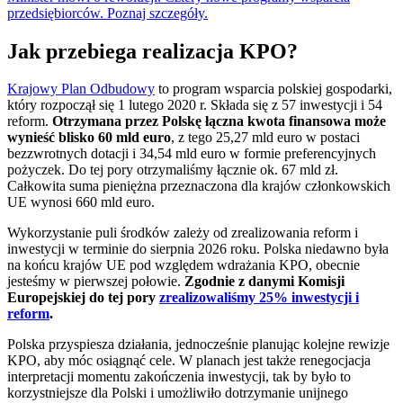
przedsiębiorców. Poznaj szczegóły.
Jak przebiega realizacja KPO?
Krajowy Plan Odbudowy
to program wsparcia polskiej gospodarki,
który rozpoczął się 1 lutego 2020 r. Składa się z 57 inwestycji i 54
reform.
Otrzymana przez Polskę łączna kwota finansowa może
wynieść blisko 60 mld euro
, z tego 25,27 mld euro w postaci
bezzwrotnych dotacji i 34,54 mld euro w formie preferencyjnych
pożyczek. Do tej pory otrzymaliśmy łącznie ok. 67 mld zł.
Całkowita suma pieniężna przeznaczona dla krajów członkowskich
UE wynosi 660 mld euro.
Wykorzystanie puli środków zależy od zrealizowania reform i
inwestycji w terminie do sierpnia 2026 roku. Polska niedawno była
na końcu krajów UE pod względem wdrażania KPO, obecnie
jesteśmy w pierwszej połowie.
Zgodnie z danymi Komisji
Europejskiej do tej pory
zrealizowaliśmy 25% inwestycji i
reform
.
Polska przyspiesza działania, jednocześnie planując kolejne rewizje
KPO, aby móc osiągnąć cele. W planach jest także renegocjacja
interpretacji momentu zakończenia inwestycji, tak by było to
korzystniejsze dla Polski i umożliwiło dotrzymanie unijnego