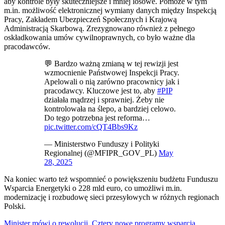
aby kontrole były skuteczniejsze i mniej losowe. Pomoże w tym
m.in. możliwość elektronicznej wymiany danych między Inspekcją
Pracy, Zakładem Ubezpieczeń Społecznych i Krajową
Administracją Skarbową. Zrezygnowano również z pełnego
oskładkowania umów cywilnoprawnych, co było ważne dla
pracodawców.
💬 Bardzo ważną zmianą w tej rewizji jest
wzmocnienie Państwowej Inspekcji Pracy.
Apelowali o nią zarówno pracownicy jak i
pracodawcy. Kluczowe jest to, aby
#PIP
działała mądrzej i sprawniej. Żeby nie
kontrolowała na ślepo, a bardziej celowo.
Do tego potrzebna jest reforma…
pic.twitter.com/cQT4Bbs9Kz
— Ministerstwo Funduszy i Polityki
Regionalnej (@MFIPR_GOV_PL)
May
28, 2025
Na koniec warto też wspomnieć o powiększeniu budżetu Funduszu
Wsparcia Energetyki o 228 mld euro, co umożliwi m.in.
modernizację i rozbudowę sieci przesyłowych w różnych regionach
Polski.
Minister mówi o rewolucji. Cztery nowe programy wsparcia