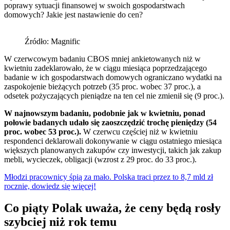
poprawy sytuacji finansowej w swoich gospodarstwach
domowych? Jakie jest nastawienie do cen?
Źródło: Magnific
W czerwcowym badaniu CBOS mniej ankietowanych niż w
kwietniu zadeklarowało, że w ciągu miesiąca poprzedzającego
badanie w ich gospodarstwach domowych ograniczano wydatki na
zaspokojenie bieżących potrzeb (35 proc. wobec 37 proc.), a
odsetek pożyczających pieniądze na ten cel nie zmienił się (9 proc.).
W najnowszym badaniu, podobnie jak w kwietniu, ponad
połowie badanych udało się zaoszczędzić trochę pieniędzy (54
proc. wobec 53 proc.).
W czerwcu częściej niż w kwietniu
respondenci deklarowali dokonywanie w ciągu ostatniego miesiąca
większych planowanych zakupów czy inwestycji, takich jak zakup
mebli, wycieczek, obligacji (wzrost z 29 proc. do 33 proc.).
Młodzi pracownicy śpią za mało. Polska traci przez to 8,7 mld zł
rocznie, dowiedz się więcej!
Co piąty Polak uważa, że ceny będą rosły
szybciej niż rok temu