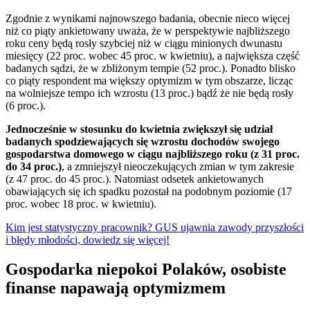
Zgodnie z wynikami najnowszego badania, obecnie nieco więcej
niż co piąty ankietowany uważa, że w perspektywie najbliższego
roku ceny będą rosły szybciej niż w ciągu minionych dwunastu
miesięcy (22 proc. wobec 45 proc. w kwietniu), a największa część
badanych sądzi, że w zbliżonym tempie (52 proc.). Ponadto blisko
co piąty respondent ma większy optymizm w tym obszarze, licząc
na wolniejsze tempo ich wzrostu (13 proc.) bądź że nie będą rosły
(6 proc.).
Jednocześnie w stosunku do kwietnia zwiększył się udział
badanych spodziewających się wzrostu dochodów swojego
gospodarstwa domowego w ciągu najbliższego roku (z 31 proc.
do 34 proc.)
, a zmniejszył nieoczekujących zmian w tym zakresie
(z 47 proc. do 45 proc.). Natomiast odsetek ankietowanych
obawiających się ich spadku pozostał na podobnym poziomie (17
proc. wobec 18 proc. w kwietniu).
Kim jest statystyczny pracownik? GUS ujawnia zawody przyszłości
i błędy młodości, dowiedz się więcej!
Gospodarka niepokoi Polaków, osobiste
finanse napawają optymizmem