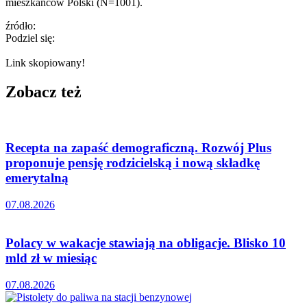
mieszkańców Polski (N=1001).
źródło:
Podziel się:
Link skopiowany!
Zobacz też
Recepta na zapaść demograficzną. Rozwój Plus
proponuje pensję rodzicielską i nową składkę
emerytalną
07.08.2026
Polacy w wakacje stawiają na obligacje. Blisko 10
mld zł w miesiąc
07.08.2026