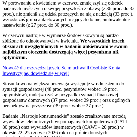
W porównaniu z kwietniem w czerwcu zmniejszył się odsetek
badanych myślących o swojej przyszłości z obawą (z 36 proc. do 32
proc.), nie zmienił się udział patrzących na nią z nadzieją (33 proc.),
wzrosła zaś grupa ankietowanych mających do niej ambiwalentne
nastawienie (z 27 proc. do 30 proc.).
W czerwcu nastroje w wymiarze środowiskowym są bardzo
zbliżone do odnotowanych w kwietniu.
We wszystkich trzech
obszarach uwzględnionych w badaniu ankietowani w swoim
najbliższym otoczeniu dostrzegają więcej pesymizmu niż
optymizmu.
Nowość dla oszczędzających. Sejm uchwalił Osobiste Konta
Inwestycyjne, dowiedz się więcej!
Stosunkowo największa przewaga występuje w odniesieniu do
sytuacji gospodarczej (48 proc. pesymistów wobec 19 proc.
optymistów), mniejsza zaś w przypadku sytuacji finansowej
gospodarstw domowych (37 proc. wobec 29 proc.) oraz ogólnych
perspektyw na przyszłość (39 proc. wobec 27 proc.).
Badanie „Nastroje konsumenckie” zostało zrealizowane metodą
wywiadów telefonicznych wspomaganych komputerowo (CATI –
80 proc.) oraz wywiadów internetowych (CAWI – 20 proc.) w
okresie 22–25 czerwca 2026 roku na próbie dorosłych