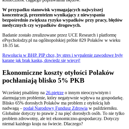
W przypadku stanowisk wymagających najwyższej
koncentracji, prezenteizm wynikający z niewyspania
bezpośrednio zwiększa ryzyko wypadków przy pracy, błędów
medycznych czy wypadków drogowych.
Badanie zostało zrealizowane przez UCE Research i platformę
ePsycholodzy.pl na ogólnopolskiej próbie 829 Polaków w wieku
18-35 lat.
Rewolucja w BHP. PIP chce, by stres i wypalenie zawodowe były
karane jak brak kasku, dowiedz się więcej!
Ekonomiczne koszty otyłości Polaków
pochłaniają blisko 5% PKB
Wcześniej pisaliśmy na
26.piętrze
o innym nieoczywistym i
alarmującym problemie, który negatywnie wpływa na gospodarkę.
Blisko 65% dorosłych Polaków ma problem z otyłością lub
nadwagą –
podał Narodowy Fundusz Zdrowia
w październiku.
Globalnie dotyczy to prawie 2 na pięć dorosłych osób. To nie tylko
problem zdrowotny, ale też ekonomiczno-gospodarczy. Dotyczy
niemal każdego kraju na świecie. Dlaczego?