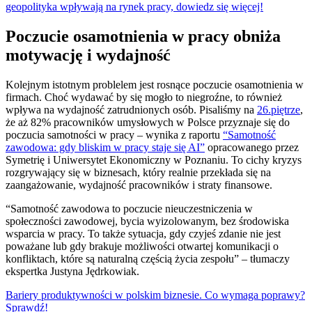
geopolityka wpływają na rynek pracy, dowiedz się więcej!
Poczucie osamotnienia w pracy obniża
motywację i wydajność
Kolejnym istotnym problelem jest rosnące poczucie osamotnienia w
firmach. Choć wydawać by się mogło to niegroźne, to również
wpływa na wydajność zatrudnionych osób. Pisaliśmy na
26.piętrze
,
że aż 82% pracowników umysłowych w Polsce przyznaje się do
poczucia samotności w pracy – wynika z raportu
“Samotność
zawodowa: gdy bliskim w pracy staje się AI”
opracowanego przez
Symetrię i Uniwersytet Ekonomiczny w Poznaniu. To cichy kryzys
rozgrywający się w biznesach, który realnie przekłada się na
zaangażowanie, wydajność pracowników i straty finansowe.
“Samotność zawodowa to poczucie nieuczestniczenia w
społeczności zawodowej, bycia wyizolowanym, bez środowiska
wsparcia w pracy. To także sytuacja, gdy czyjeś zdanie nie jest
poważane lub gdy brakuje możliwości otwartej komunikacji o
konfliktach, które są naturalną częścią życia zespołu” – tłumaczy
ekspertka Justyna Jędrkowiak.
Bariery produktywności w polskim biznesie. Co wymaga poprawy?
Sprawdź!