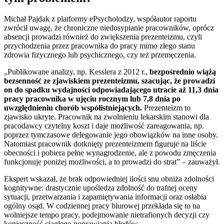
Michał Pajdak z platformy ePsycholodzy, współautor raportu
zwrócił uwagę, że chroniczne niedosypianie pracowników, oprócz
absencji prowadzi również do zwiększenia prezenteizmu, czyli
przychodzenia przez pracownika do pracy mimo złego stanu
zdrowia fizycznego lub psychicznego, czy też przemęczenia.
„Publikowane analizy, np. Kesslera z 2012 r.,
bezpośrednio wiążą
bezsenność ze zjawiskiem prezenteizmu, szacując, że prowadzi
on do spadku wydajności odpowiadającego utracie aż 11,3 dnia
pracy pracownika w ujęciu rocznym lub 7,8 dnia po
uwzględnieniu chorób współistniejących.
Prezenteizm to
zjawisko ukryte. Pracownik na zwolnieniu lekarskim stanowi dla
pracodawcy czytelny koszt i daje możliwość zareagowania, np.
poprzez tymczasowe delegowanie jego obowiązków na inne osoby.
Natomiast pracownik dotknięty prezenteizmem figuruje na liście
obecności i pobiera pełne wynagrodzenie, ale z powodu zmęczenia
funkcjonuje poniżej możliwości, a to prowadzi do strat” – zauważył.
Ekspert wskazał, że brak odpowiedniej ilości snu obniża zdolności
kognitywne: drastycznie upośledza zdolność do trafnej oceny
sytuacji, przetwarzania i zapamiętywania informacji oraz osłabia
ogólny osąd. W codziennej pracy biurowej przekłada się to na
wolniejsze tempo pracy, podejmowanie nietrafionych decyzji czy
konieczność ciągłego poprawiania błędów.