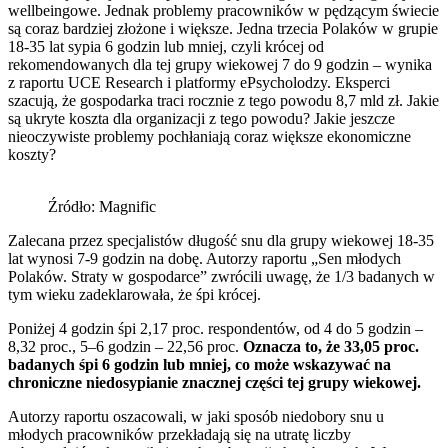
wellbeingowe. Jednak problemy pracowników w pędzącym świecie
są coraz bardziej złożone i większe. Jedna trzecia Polaków w grupie
18-35 lat sypia 6 godzin lub mniej, czyli krócej od
rekomendowanych dla tej grupy wiekowej 7 do 9 godzin – wynika
z raportu UCE Research i platformy ePsycholodzy. Eksperci
szacują, że gospodarka traci rocznie z tego powodu 8,7 mld zł. Jakie
są ukryte koszta dla organizacji z tego powodu? Jakie jeszcze
nieoczywiste problemy pochłaniają coraz większe ekonomiczne
koszty?
Źródło: Magnific
Zalecana przez specjalistów długość snu dla grupy wiekowej 18-35
lat wynosi 7-9 godzin na dobę. Autorzy raportu „Sen młodych
Polaków. Straty w gospodarce” zwrócili uwagę, że 1/3 badanych w
tym wieku zadeklarowała, że śpi krócej.
Poniżej 4 godzin śpi 2,17 proc. respondentów, od 4 do 5 godzin –
8,32 proc., 5–6 godzin – 22,56 proc.
Oznacza to, że 33,05 proc.
badanych śpi 6 godzin lub mniej, co może wskazywać na
chroniczne niedosypianie znacznej części tej grupy wiekowej.
Autorzy raportu oszacowali, w jaki sposób niedobory snu u
młodych pracowników przekładają się na utratę liczby