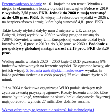
Przeprowadzono badanie
w 161 krajach na ten temat. Wynika z
niego, że ekonomiczne koszty otyłości i nadwagi
w Polsce w 2019
r. wyniosły 2,58 proc. PKB. Jednak do 2060 r. mają wzrosnąć
aż do 4,86 proc. PKB.
To więcej niż rekordowe wydatki w 2026 r.
na bezpieczeństwo i armię, które będą stanowić 4,81 proc. PKB.
Takie koszty otyłości dałyby nam 2 miejsce w UE, zaraz po
Bułgarii, której wydatki w 2060 r. według prognoz urosną do
7,08%. Również w samej Unii Europejskiej wzrośnie udział tych
kosztów z 2,16 proc. z 2019 r. do 3,02 proc. w 2060 r.
Podobnie z
perspektywy globalnej nastąpi wzrost z 2,19 proc. PKB do 3,29
proc.
Według analiz w latach 2020 – 2050 kraje OECD przeznaczą 8%
budżetów zdrowotnych na leczenie otyłości. To ogromne koszty, ale
jest ich więcej.
Z badania australijskich naukowców
wynika, że
każda godzina siedzenia u osób powyżej 25 roku skraca życie o 21
minut.
Już w 2004 r. światowa organizacja WHO podała siedzący tryb
życia za czwartą przyczynę zgonów. Koszty leczenia chorób, które
można by uniknąć, wywołane na skutek braku aktywności fizycznej
mają do 2030 r. wynosić 27 miliardów dolarów rocznie.
Wzrost ofert pracy to jeszcze nie sukces? Jak technologia i