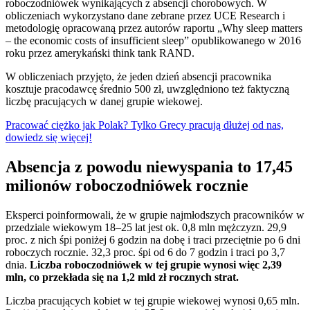
roboczodniówek wynikających z absencji chorobowych. W
obliczeniach wykorzystano dane zebrane przez UCE Research i
metodologię opracowaną przez autorów raportu „Why sleep matters
– the economic costs of insufficient sleep” opublikowanego w 2016
roku przez amerykański think tank RAND.
W obliczeniach przyjęto, że jeden dzień absencji pracownika
kosztuje pracodawcę średnio 500 zł, uwzględniono też faktyczną
liczbę pracujących w danej grupie wiekowej.
Pracować ciężko jak Polak? Tylko Grecy pracują dłużej od nas,
dowiedz się więcej!
Absencja z powodu niewyspania to 17,45
milionów roboczodniówek rocznie
Eksperci poinformowali, że w grupie najmłodszych pracowników w
przedziale wiekowym 18–25 lat jest ok. 0,8 mln mężczyzn. 29,9
proc. z nich śpi poniżej 6 godzin na dobę i traci przeciętnie po 6 dni
roboczych rocznie. 32,3 proc. śpi od 6 do 7 godzin i traci po 3,7
dnia.
Liczba roboczodniówek w tej grupie wynosi więc 2,39
mln, co przekłada się na 1,2 mld zł rocznych strat.
Liczba pracujących kobiet w tej grupie wiekowej wynosi 0,65 mln.