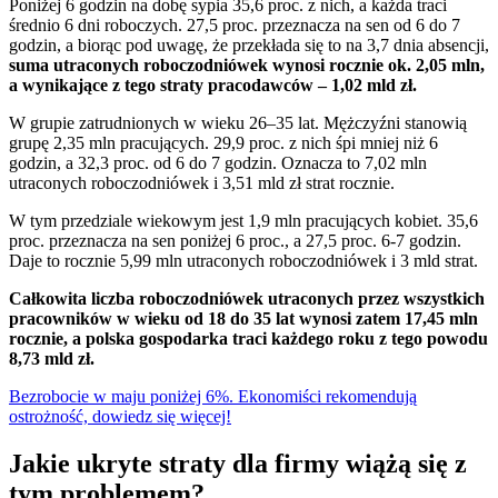
Poniżej 6 godzin na dobę sypia 35,6 proc. z nich, a każda traci
średnio 6 dni roboczych. 27,5 proc. przeznacza na sen od 6 do 7
godzin, a biorąc pod uwagę, że przekłada się to na 3,7 dnia absencji,
suma utraconych roboczodniówek wynosi rocznie ok. 2,05 mln,
a wynikające z tego straty pracodawców – 1,02 mld zł.
W grupie zatrudnionych w wieku 26–35 lat. Mężczyźni stanowią
grupę 2,35 mln pracujących. 29,9 proc. z nich śpi mniej niż 6
godzin, a 32,3 proc. od 6 do 7 godzin. Oznacza to 7,02 mln
utraconych roboczodniówek i 3,51 mld zł strat rocznie.
W tym przedziale wiekowym jest 1,9 mln pracujących kobiet. 35,6
proc. przeznacza na sen poniżej 6 proc., a 27,5 proc. 6-7 godzin.
Daje to rocznie 5,99 mln utraconych roboczodniówek i 3 mld strat.
Całkowita liczba roboczodniówek utraconych przez wszystkich
pracowników w wieku od 18 do 35 lat wynosi zatem 17,45 mln
rocznie, a polska gospodarka traci każdego roku z tego powodu
8,73 mld zł.
Bezrobocie w maju poniżej 6%. Ekonomiści rekomendują
ostrożność, dowiedz się więcej!
Jakie ukryte straty dla firmy wiążą się z
tym problemem?