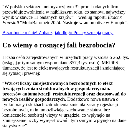
“W polskim sektorze motoryzacyjnym 32 proc. badanych firm
przewiduje zwolnienia w najbliższym roku, co stanowi najwyższy
wynik w stawce 11 badanych krajów” – według raportu
Exact x
Forestall
“MotoBarometr 2024. Nastroje w automotive w Europie”.
Bezrobocie rośnie! Zobacz, jak długo Polacy szukają pracy.
Co wiemy o rosnącej fali bezrobocia?
Liczba osób zarejestrowanych w urzędach pracy wzrosła o 26,6 tys.
(osiągając tym samym wspomniane 857,3 tys. osób). MRPiPS
tłumaczy, że jest to efekt trwających restrukturyzacji i zmieniającej
się sytuacji prawnej:
“
Wzrost liczby zarejestrowanych bezrobotnych to efekt
trwających zmian strukturalnych w gospodarce, m.in.
procesów automatyzacji, restrukturyzacji oraz dostosowań do
nowych realiów gospodarczych.
Dodatkowo nowa ustawa o
rynku pracy i służbach zatrudnienia zmieniła zasady rejestracji
bezrobotnych, m.in. umożliwiając zachowanie statusu bez
konieczności osobistej wizyty w urzędzie, co wpłynęło na
zmniejszenie liczby wyrejestrowań i tym samym wpłynęło na dane
statystyczne”.