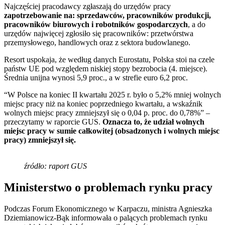
Najczęściej pracodawcy zgłaszają do urzędów pracy
zapotrzebowanie na: sprzedawców, pracowników produkcji,
pracowników biurowych i robotników gospodarczych
, a do
urzędów najwięcej zgłosiło się pracowników: przetwórstwa
przemysłowego, handlowych oraz z sektora budowlanego.
Resort uspokaja, że według danych Eurostatu, Polska stoi na czele
państw UE pod względem niskiej stopy bezrobocia (4. miejsce).
Średnia unijna wynosi 5,9 proc., a w strefie euro 6,2 proc.
“W Polsce na koniec II kwartału 2025 r. było o 5,2% mniej wolnych
miejsc pracy niż na koniec poprzedniego kwartału, a wskaźnik
wolnych miejsc pracy zmniejszył się o 0,04 p. proc. do 0,78%” –
przeczytamy w raporcie GUS.
Oznacza to, że udział wolnych
miejsc pracy w sumie całkowitej (obsadzonych i wolnych miejsc
pracy) zmniejszył się.
źródło: raport GUS
Ministerstwo o problemach rynku pracy
Podczas Forum Ekonomicznego w Karpaczu, ministra Agnieszka
Dziemianowicz-Bąk informowała o palących problemach rynku