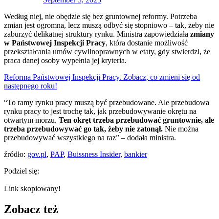
Według niej, nie obędzie się bez gruntownej reformy. Potrzeba
zmian jest ogromna, lecz muszą odbyć się stopniowo – tak, żeby nie
zaburzyć delikatnej struktury rynku. Ministra zapowiedziała
zmiany
w Państwowej Inspekcji Pracy
, która dostanie możliwość
przekształcania umów cywilnoprawnych w etaty, gdy stwierdzi, że
praca danej osoby wypełnia jej kryteria.
Reforma Państwowej Inspekcji Pracy. Zobacz, co zmieni się od
następnego roku!
“To ramy rynku pracy muszą być przebudowane. Ale przebudowa
rynku pracy to jest trochę tak, jak przebudowywanie okrętu na
otwartym morzu.
Ten okręt trzeba przebudować gruntownie, ale
trzeba przebudowywać go tak, żeby nie zatonął.
Nie można
przebudowywać wszystkiego na raz” – dodała ministra.
źródło:
gov.pl
,
PAP
,
Buissness Insider
,
bankier
Podziel się:
Link skopiowany!
Zobacz też