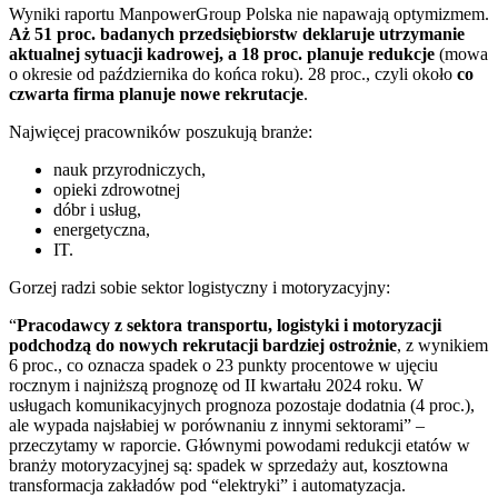
Wyniki raportu ManpowerGroup Polska nie napawają optymizmem.
Aż 51 proc. badanych przedsiębiorstw deklaruje utrzymanie
aktualnej sytuacji kadrowej, a 18 proc. planuje redukcje
(mowa
o okresie od października do końca roku). 28 proc., czyli około
co
czwarta firma planuje nowe rekrutacje
.
Najwięcej pracowników poszukują branże:
nauk przyrodniczych,
opieki zdrowotnej
dóbr i usług,
energetyczna,
IT.
Gorzej radzi sobie sektor logistyczny i motoryzacyjny:
“
Pracodawcy z sektora transportu, logistyki i motoryzacji
podchodzą do nowych rekrutacji bardziej ostrożnie
, z wynikiem
6 proc., co oznacza spadek o 23 punkty procentowe w ujęciu
rocznym i najniższą prognozę od II kwartału 2024 roku. W
usługach komunikacyjnych prognoza pozostaje dodatnia (4 proc.),
ale wypada najsłabiej w porównaniu z innymi sektorami” –
przeczytamy w raporcie. Głównymi powodami redukcji etatów w
branży motoryzacyjnej są: spadek w sprzedaży aut, kosztowna
transformacja zakładów pod “elektryki” i automatyzacja.