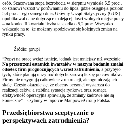
osób. Szacowana stopa bezrobocia w sierpniu wyniosła 5,5 proc.,
co stanowi wzrost w porównaniu do lipca, gdzie osiągnęła poziom
5,4 proc. Tego samego dnia, Główny Urząd Statystyczny (GUS)
opublikował dane dotyczące malejącej ilości wolnych miejsc pracy
– na koniec II kwartału liczba ta spadła o 5,2 proc. Wszystko
wskazuje na to, że możemy spodziewać się kolejnych zmian na
rynku pracy.
Źródło: gov.pl
“Popyt na pracę wciąż istnieje, jednak jest mniejszy niż wcześniej.
Na przestrzeni ostatnich kwartałów w naszym badaniu zmalał
odsetek firm prognozujących wzrost zatrudnienia
, a przybyło
tych, które planują utrzymać dotychczasową liczbę pracowników.
Firmy nie rezygnują całkowicie z rekrutacji, ale ograniczają ich
skalę. Często okazuje się, że obecny personel wystarcza do
realizacji celów, a stabilna sytuacja rynkowa oraz rosnąca
efektywność operacyjna sprawiają, że zmiany kadrowe nie są
konieczne” – czytamy w raporcie ManpowerGroup Polska.
Przedsiębiorstwa sceptycznie o
perspektywach zatrudnienia?