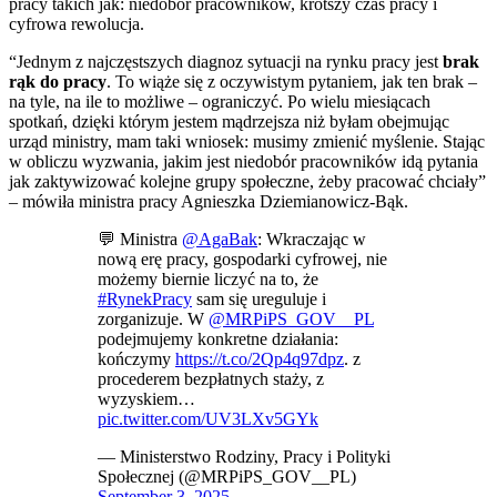
pracy takich jak: niedobór pracowników, krótszy czas pracy i
cyfrowa rewolucja.
“Jednym z najczęstszych diagnoz sytuacji na rynku pracy jest
brak
rąk do pracy
. To wiąże się z oczywistym pytaniem, jak ten brak –
na tyle, na ile to możliwe – ograniczyć. Po wielu miesiącach
spotkań, dzięki którym jestem mądrzejsza niż byłam obejmując
urząd ministry, mam taki wniosek: musimy zmienić myślenie. Stając
w obliczu wyzwania, jakim jest niedobór pracowników idą pytania
jak zaktywizować kolejne grupy społeczne, żeby pracować chciały”
– mówiła ministra pracy Agnieszka Dziemianowicz-Bąk.
💬 Ministra
@AgaBak
: Wkraczając w
nową erę pracy, gospodarki cyfrowej, nie
możemy biernie liczyć na to, że
#RynekPracy
sam się ureguluje i
zorganizuje. W
@MRPiPS_GOV__PL
podejmujemy konkretne działania:
kończymy
https://t.co/2Qp4q97dpz
. z
procederem bezpłatnych staży, z
wyzyskiem…
pic.twitter.com/UV3LXv5GYk
— Ministerstwo Rodziny, Pracy i Polityki
Społecznej (@MRPiPS_GOV__PL)
September 3, 2025